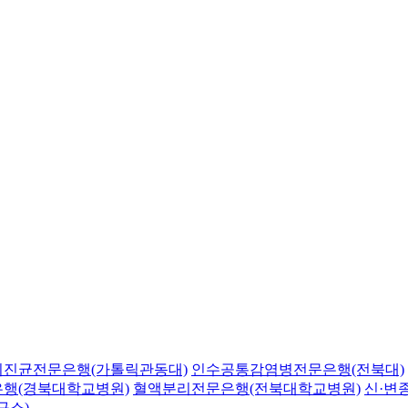
의진균전문은행(가톨릭관동대)
인수공통감염병전문은행(전북대)
행(경북대학교병원)
혈액분리전문은행(전북대학교병원)
신·변
구소)