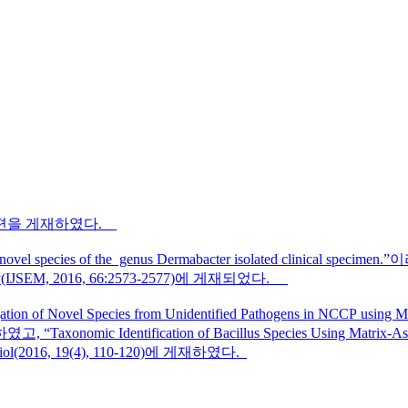
2편을 게재하였다.
l species of the genus Dermabacter isolated clinical specim
obiology(IJSEM, 2016, 66:2573-2577)에 게재되었다.
f Novel Species from Unidentified Pathogens in NCCP using
, “Taxonomic Identification of Bacillus Species Using Matrix-Assi
biol(2016, 19(4), 110-120)에 게재하였다.