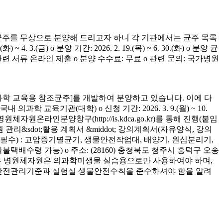
균주를 무상으로 분양해 드리고자 하니 각 기관에서는 균주 목록
(금) o 분양 기간: 2026. 2. 19.(목) ~ 6. 30.(화) o 분양 균
청 관련 서류 온라인 제출 o 분양 수수료: 무료 o 관련 문의: 국가병원
학 교육용 참조균주]를 개발하여 분양하고 있습니다. 이에 다
육기관(대학) o 신청 기간: 2026. 3. 9.(월) ~ 10.
은 병원체자원온라인분양창구(http://is.kdca.go.kr)를 통해 진행(붙임
 관리&sdot;활용 계획서 &middot; 강의계획서(자유양식, 강의
착 필수) : 고압증기멸균기, 생물안전작업대, 배양기, 원심분리기,
 착불택배수령 가능) o 주소: (28160) 충청북도 청주시 흥덕구 오송
양받은 병원체자원은 의과학미생물 실습용으로만 사용하여야 하며,
의 안전관리기준과 실험실 생물안전수칙을 준수하셔야 함을 알려