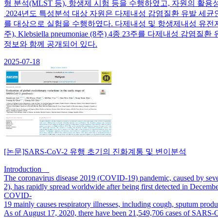
형 분석(MLST 등), 항생제 시험 등을 수행하였고, 자원의 
2024년도 특성분석 대상 자원은 다제내성 감염질환 유발 세균인 Acinetobacter bau
를 대상으로 실험을 수행하였다. 다제내성 및 항생제내성 유전자를 동시에 보유한 Acine
주), Klebsiella pneumoniae (8주) 4종 23주를
정보와 함께 공개되어 있다.
2025-07-18
[논문]SARS-CoV-2 유행 초기의 진화계통 및 변이분석
Introduction
The coronavirus disease 2019 (COVID-19) pandemic, caused by seve
2), has rapidly spread worldwide after being first detected in Decembe
COVID-
19 mainly causes respiratory illnesses, including cough, sputum pro
As of August 17, 2020, there have been 21,549,706 cases of SARS-