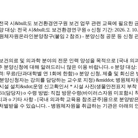
시&bull;도 보건환경연구원 보건 업무 관련 교육에 필요한 
&bull;도 보건환경연구원 o 신청 기간: 2026. 2. 10.(화) ~ 4. 3.
신청 방법: 병원체자원온라인분양창구(붙임 2 참조) - 분양신청 공문 등 신
료 및 의과학 분야의 전문 인력 양성을 목적으로 [국내 의과
에 대해 알려드리니 많은 이용 바랍니다. o 분양 대상: 국내 의과학 교
금) o 분양 가격: 무료(단과대학별 연 1회에 한함) o 분양 신청, 제출 및 회신
서(분양신청자는 강의를 담당하는 교수로 지정) &middot; 병원체자원
 연구시설 설치&sdot;운영 신고확인서 * 시설 사진(생물안전표지 부
913-4261(담당자) o 수령 방법: 직접 방문수령(바이러스자원 미포함시
리과 o 기타 사항 - [국내 의과학 교육용 참조균주]용으로 분
처벌받을 수 있습니다. - 병원체자원을 취급하는 기관은 아래