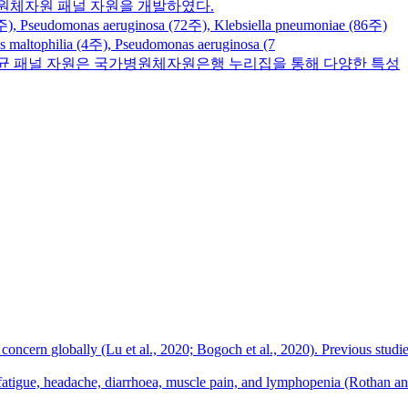
병원체자원 패널 자원을 개발하였다.
omonas aeruginosa (72주), Klebsiella pneumoniae (86주)
lia (4주), Pseudomonas aeruginosa (7
환 유발 세균 패널 자원은 국가병원체자원은행 누리집을 통해 다양한 특성
cern globally (Lu et al., 2020; Bogoch et al., 2020). Previous studies 
 fatigue, headache, diarrhoea, muscle pain, and lymphopenia (Rothan 