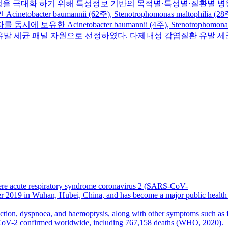
활용성을 극대화 하기 위해 특성정보 기반의 목적별⋅특성별⋅질환별 
mannii (62주), Stenotrophomonas maltophilia (28주), Pseud
tobacter baumannii (4주), Stenotrophomonas maltophi
 다제내성 감염질환 유발 세균 패널 자원으로 선정하였다. 다제내성 감염질
re acute respiratory syndrome coronavirus 2 (SARS-CoV-
r 2019 in Wuhan, Hubei, China, and has become a major public health con
duction, dyspnoea, and haemoptysis, along with other symptoms such as
CoV-2 confirmed worldwide, including 767,158 deaths (WHO, 2020).