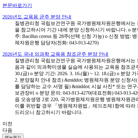
본문바로가기
2026년도 교육용 균주 분양 안내
질병관리청 국립보건연구원 국가병원체자원은행에서는 전국 
을 참고하시어 기간 내에 분양 신청하시기 바랍니다. o 분양 대상: 전국 시
주: Bacillus cereus 등 28주(선택 신청 가능) o 
체자원은행 담당자(전화: 043-913-4270)
2026년도 국내 의과학 교육용 참조균주 분양 안내
질병관리청 국립보건연구원 국가병원체자원은행에서는 보건의
음과 같이 의과학미생물 실습에 사용되는 교육용 참조균주 분양신청
30.(금) o 분양 기간: 2026. 3. 16.(월) ~ 12. 18.(
2. 분양절차 안내 참조) &middot; 병원체자원 분양 신청
를 담당하는 교수 서명 필) &middot; 시설 사진* 또는
보관장비 o 분양 문의: 043-913-4270(대표전화) 043-
읍 오송생명 2로 220, 국가병원체자원은행 병원체자원관
이를 위반할 경우 「병원체자원법」제31조제1항에 따라 
드리오니 참고하시기 바랍니다.
이전
다음
메뉴열기