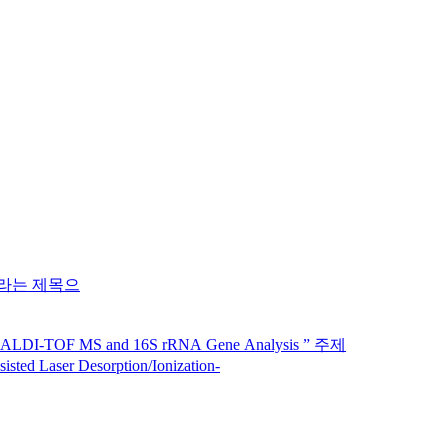
en.”이라는 제목으
 MALDI-TOF MS and 16S rRNA Gene Analysis ” 주제
sted Laser Desorption/Ionization-