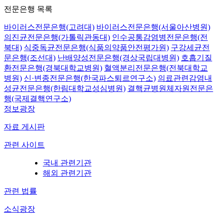
전문은행 목록
바이러스전문은행(고려대)
바이러스전문은행(서울아산병원)
의진균전문은행(가톨릭관동대)
인수공통감염병전문은행(전
북대)
식중독균전문은행(식품의약품안전평가원)
구강세균전
문은행(조선대)
난배양성전문은행(경상국립대병원)
호흡기질
환전문은행(경북대학교병원)
혈액분리전문은행(전북대학교
병원)
신·변종전문은행(한국파스퇴르연구소)
의료관련감염내
성균전문은행(한림대학교성심병원)
결핵균병원체자원전문은
행(국제결핵연구소)
정보광장
자료 게시판
관련 사이트
국내 관련기관
해외 관련기관
관련 법률
소식광장