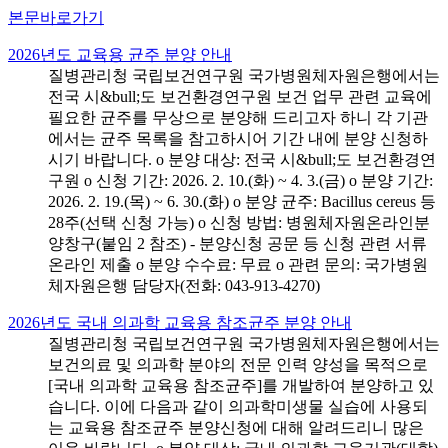
본문바로가기
2026년도 교육용 균주 분양 안내
질병관리청 국립보건연구원 국가병원체자원은행에서는
전국 시&bull;도 보건환경연구원 보건 업무 관련 교육에
필요한 균주를 무상으로 분양해 드리고자 하니 각 기관
에서는 균주 목록을 참고하시어 기간 내에 분양 신청하
시기 바랍니다. o 분양 대상: 전국 시&bull;도 보건환경연
구원 o 신청 기간: 2026. 2. 10.(화) ~ 4. 3.(금) o 분양 기간:
2026. 2. 19.(목) ~ 6. 30.(화) o 분양 균주: Bacillus cereus 등
28주(선택 신청 가능) o 신청 방법: 병원체자원온라인분
양창구(붙임 2 참조) - 분양신청 공문 등 신청 관련 서류
온라인 제출 o 분양 수수료: 무료 o 관련 문의: 국가병원
체자원은행 담당자(전화: 043-913-4270)
2026년도 국내 의과학 교육용 참조균주 분양 안내
질병관리청 국립보건연구원 국가병원체자원은행에서는
보건의료 및 의과학 분야의 전문 인력 양성을 목적으로
[국내 의과학 교육용 참조균주]를 개발하여 분양하고 있
습니다. 이에 다음과 같이 의과학미생물 실습에 사용되
는 교육용 참조균주 분양신청에 대해 알려드리니 많은