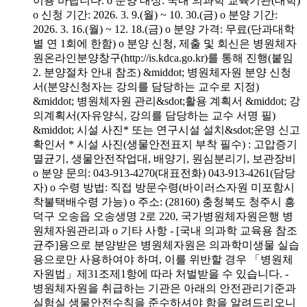
이용 바랍니다. o 분양 대상: 국내 의과학 교육기관(대학)
o 신청 기간: 2026. 3. 9.(월) ~ 10. 30.(금) o 분양 기간:
2026. 3. 16.(월) ~ 12. 18.(금) o 분양 가격: 무료(단과대학
별 연 1회에 한함) o 분양 신청, 제출 및 회신은 병원체자
원온라인분양창구(http://is.kdca.go.kr)를 통해 진행(붙임
2. 분양절차 안내 참조) &middot; 병원체자원 분양 신청
서(분양신청자는 강의를 담당하는 교수로 지정)
&middot; 병원체자원 관리&sdot;활용 계획서 &middot; 강
의계획서(자유양식, 강의를 담당하는 교수 서명 필)
&middot; 시설 사진* 또는 연구시설 설치&sdot;운영 신고
확인서 * 시설 사진(생물안전표지 부착 필수) : 고압증기
멸균기, 생물안전작업대, 배양기, 원심분리기, 보관장비
o 분양 문의: 043-913-4270(대표전화) 043-913-4261(담당
자) o 수령 방법: 직접 방문수령(바이러스자원 미포함시
착불택배수령 가능) o 주소: (28160) 충청북도 청주시 흥
덕구 오송읍 오송생명 2로 220, 국가병원체자원은행 병
원체자원관리과 o 기타 사항 - [국내 의과학 교육용 참조
균주]용으로 분양받은 병원체자원은 의과학미생물 실습
용으로만 사용하여야 하며, 이를 위반할 경우 「병원체
자원법」제31조제1항에 따라 처벌받을 수 있습니다. -
병원체자원을 취급하는 기관은 아래의 안전관리기준과
실험실 생물안전수칙을 준수하셔야 함을 알려드리오니