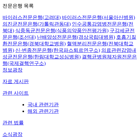
전문은행 목록
바이러스전문은행(고려대)
바이러스전문은행(서울아산병원)
의진균전문은행(가톨릭관동대)
인수공통감염병전문은행(전
북대)
식중독균전문은행(식품의약품안전평가원)
구강세균전
문은행(조선대)
난배양성전문은행(경상국립대병원)
호흡기질
환전문은행(경북대학교병원)
혈액분리전문은행(전북대학교
병원)
신·변종전문은행(한국파스퇴르연구소)
의료관련감염내
성균전문은행(한림대학교성심병원)
결핵균병원체자원전문은
행(국제결핵연구소)
정보광장
자료 게시판
관련 사이트
국내 관련기관
해외 관련기관
관련 법률
소식광장