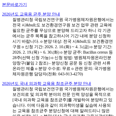
본문바로가기
2026년도 교육용 균주 분양 안내
질병관리청 국립보건연구원 국가병원체자원은행에서는
전국 시&bull;도 보건환경연구원 보건 업무 관련 교육에
필요한 균주를 무상으로 분양해 드리고자 하니 각 기관
에서는 균주 목록을 참고하시어 기간 내에 분양 신청하
시기 바랍니다. o 분양 대상: 전국 시&bull;도 보건환경연
구원 o 신청 기간: 2026. 2. 10.(화) ~ 4. 3.(금) o 분양 기간:
2026. 2. 19.(목) ~ 6. 30.(화) o 분양 균주: Bacillus cereus 등
28주(선택 신청 가능) o 신청 방법: 병원체자원온라인분
양창구(붙임 2 참조) - 분양신청 공문 등 신청 관련 서류
온라인 제출 o 분양 수수료: 무료 o 관련 문의: 국가병원
체자원은행 담당자(전화: 043-913-4270)
2026년도 국내 의과학 교육용 참조균주 분양 안내
질병관리청 국립보건연구원 국가병원체자원은행에서는
보건의료 및 의과학 분야의 전문 인력 양성을 목적으로
[국내 의과학 교육용 참조균주]를 개발하여 분양하고 있
습니다. 이에 다음과 같이 의과학미생물 실습에 사용되
는 교육용 참조균주 분양신청에 대해 알려드리니 많은