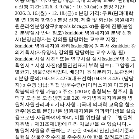
이용 바랍니다. o 분양 대상: 국내 의과학 교육기관(대학)
o 신청 기간: 2026. 3. 9.(월) ~ 10. 30.(금) o 분양 기간:
2026. 3. 16.(월) ~ 12. 18.(금) o 분양 가격: 무료(단과대학
별 연 1회에 한함) o 분양 신청, 제출 및 회신은 병원체자
원온라인분양창구(http://is.kdca.go.kr)를 통해 진행(붙임
2. 분양절차 안내 참조) &middot; 병원체자원 분양 신청
서(분양신청자는 강의를 담당하는 교수로 지정)
&middot; 병원체자원 관리&sdot;활용 계획서 &middot; 강
의계획서(자유양식, 강의를 담당하는 교수 서명 필)
&middot; 시설 사진* 또는 연구시설 설치&sdot;운영 신고
확인서 * 시설 사진(생물안전표지 부착 필수) : 고압증기
멸균기, 생물안전작업대, 배양기, 원심분리기, 보관장비
o 분양 문의: 043-913-4270(대표전화) 043-913-4261(담당
자) o 수령 방법: 직접 방문수령(바이러스자원 미포함시
착불택배수령 가능) o 주소: (28160) 충청북도 청주시 흥
덕구 오송읍 오송생명 2로 220, 국가병원체자원은행 병
원체자원관리과 o 기타 사항 - [국내 의과학 교육용 참조
균주]용으로 분양받은 병원체자원은 의과학미생물 실습
용으로만 사용하여야 하며, 이를 위반할 경우 「병원체
자원법」제31조제1항에 따라 처벌받을 수 있습니다. -
병원체자원을 취급하는 기관은 아래의 안전관리기준과
실험실 생물안전수칙을 준수하셔야 함을 알려드리오니