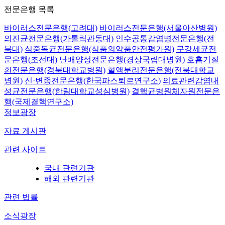
전문은행 목록
바이러스전문은행(고려대)
바이러스전문은행(서울아산병원)
의진균전문은행(가톨릭관동대)
인수공통감염병전문은행(전
북대)
식중독균전문은행(식품의약품안전평가원)
구강세균전
문은행(조선대)
난배양성전문은행(경상국립대병원)
호흡기질
환전문은행(경북대학교병원)
혈액분리전문은행(전북대학교
병원)
신·변종전문은행(한국파스퇴르연구소)
의료관련감염내
성균전문은행(한림대학교성심병원)
결핵균병원체자원전문은
행(국제결핵연구소)
정보광장
자료 게시판
관련 사이트
국내 관련기관
해외 관련기관
관련 법률
소식광장