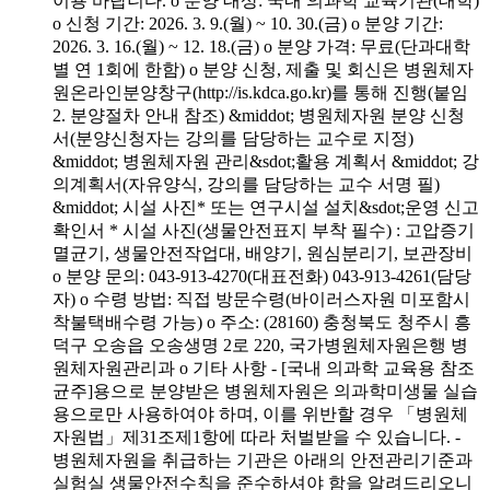
이용 바랍니다. o 분양 대상: 국내 의과학 교육기관(대학)
o 신청 기간: 2026. 3. 9.(월) ~ 10. 30.(금) o 분양 기간:
2026. 3. 16.(월) ~ 12. 18.(금) o 분양 가격: 무료(단과대학
별 연 1회에 한함) o 분양 신청, 제출 및 회신은 병원체자
원온라인분양창구(http://is.kdca.go.kr)를 통해 진행(붙임
2. 분양절차 안내 참조) &middot; 병원체자원 분양 신청
서(분양신청자는 강의를 담당하는 교수로 지정)
&middot; 병원체자원 관리&sdot;활용 계획서 &middot; 강
의계획서(자유양식, 강의를 담당하는 교수 서명 필)
&middot; 시설 사진* 또는 연구시설 설치&sdot;운영 신고
확인서 * 시설 사진(생물안전표지 부착 필수) : 고압증기
멸균기, 생물안전작업대, 배양기, 원심분리기, 보관장비
o 분양 문의: 043-913-4270(대표전화) 043-913-4261(담당
자) o 수령 방법: 직접 방문수령(바이러스자원 미포함시
착불택배수령 가능) o 주소: (28160) 충청북도 청주시 흥
덕구 오송읍 오송생명 2로 220, 국가병원체자원은행 병
원체자원관리과 o 기타 사항 - [국내 의과학 교육용 참조
균주]용으로 분양받은 병원체자원은 의과학미생물 실습
용으로만 사용하여야 하며, 이를 위반할 경우 「병원체
자원법」제31조제1항에 따라 처벌받을 수 있습니다. -
병원체자원을 취급하는 기관은 아래의 안전관리기준과
실험실 생물안전수칙을 준수하셔야 함을 알려드리오니