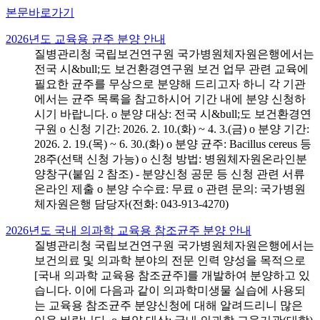
본문바로가기
2026년도 교육용 균주 분양 안내
질병관리청 국립보건연구원 국가병원체자원은행에서는
전국 시&bull;도 보건환경연구원 보건 업무 관련 교육에
필요한 균주를 무상으로 분양해 드리고자 하니 각 기관
에서는 균주 목록을 참고하시어 기간 내에 분양 신청하
시기 바랍니다. o 분양 대상: 전국 시&bull;도 보건환경연
구원 o 신청 기간: 2026. 2. 10.(화) ~ 4. 3.(금) o 분양 기간:
2026. 2. 19.(목) ~ 6. 30.(화) o 분양 균주: Bacillus cereus 등
28주(선택 신청 가능) o 신청 방법: 병원체자원온라인분
양창구(붙임 2 참조) - 분양신청 공문 등 신청 관련 서류
온라인 제출 o 분양 수수료: 무료 o 관련 문의: 국가병원
체자원은행 담당자(전화: 043-913-4270)
2026년도 국내 의과학 교육용 참조균주 분양 안내
질병관리청 국립보건연구원 국가병원체자원은행에서는
보건의료 및 의과학 분야의 전문 인력 양성을 목적으로
[국내 의과학 교육용 참조균주]를 개발하여 분양하고 있
습니다. 이에 다음과 같이 의과학미생물 실습에 사용되
는 교육용 참조균주 분양신청에 대해 알려드리니 많은