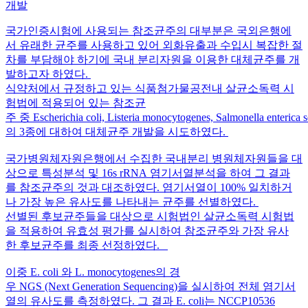
개발
국가인증시험에 사용되는 참조균주의 대부분은 국외은행에
서 유래한 균주를 사용하고 있어 외화유출과 수입시 복잡한 절
차를 부담해야 하기에 국내 분리자원을 이용한 대체균주를 개
발하고자 하였다.
식약처에서 규정하고 있는 식품첨가물공전내 살균소독력 시
험법에 적용되어 있는 참조균
주 중 Escherichia coli, Listeria monocytogenes, Salmonella enterica
의 3종에 대하여 대체균주 개발을 시도하였다.
국가병원체자원은행에서 수집한 국내분리 병원체자원들을 대
상으로 특성분석 및 16s rRNA 염기서열분석을 하여 그 결과
를 참조균주의 것과 대조하였다. 염기서열이 100% 일치하거
나 가장 높은 유사도를 나타내는 균주를 선별하였다.
선별된 후보균주들을 대상으로 시험법인 살균소독력 시험법
을 적용하여 유효성 평가를 실시하여 참조균주와 가장 유사
한 후보균주를 최종 선정하였다.
이중 E. coli 와 L. monocytogenes의 경
우 NGS (Next Generation Sequencing)을 실시하여 전체 염기서
열의 유사도를 측정하였다. 그 결과 E. coli는 NCCP10536