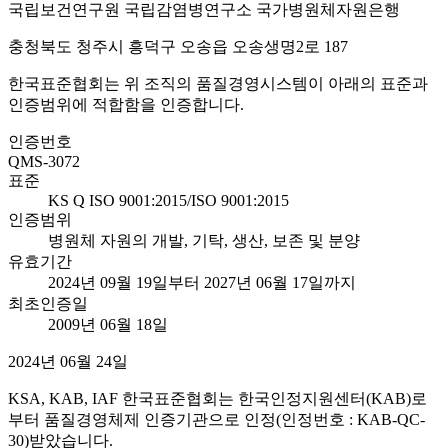
국립보건연구원 국립감염병연구소 국가병원체자원은행
충청북도 청주시 흥덕구 오송읍 오송생명2로 187
한국표준협회는 위 조직의 품질경영시스템이 아래의 표준과
인증범위에 적합함을 인증합니다.
인증번호
QMS-3072
표준
KS Q ISO 9001:2015/ISO 9001:2015
인증범위
병원체 자원의 개발, 기탁, 생산, 보존 및 분양
유효기간
2024년 09월 19일부터 2027년 06월 17일까지
최초인증일
2009년 06월 18일
2024년 06월 24일
KSA, KAB, IAF 한국표준협회는 한국인정지원센터(KAB)로
부터 품질경영체제 인증기관으로 인정(인정번호 : KAB-QC-
30)받았습니다.