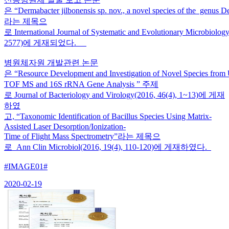
은 “Dermabacter jilbonensis sp. nov., a novel species of the genus D
라는 제목으
로 International Journal of Systematic and Evolutionary Microbiolo
2577)에 게재되었다.
병원체자원 개발관련 논문
은 “Resource Development and Investigation of Novel Species fro
TOF MS and 16S rRNA Gene Analysis ” 주제
로 Journal of Bacteriology and Virology(2016, 46(4), 1~13)에 게재
하였
고, “Taxonomic Identification of Bacillus Species Using Matrix-
Assisted Laser Desorption/Ionization-
Time of Flight Mass Spectrometry”라는 제목으
로 Ann Clin Microbiol(2016, 19(4), 110-120)에 게재하였다.
#IMAGE01#
2020-02-19