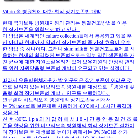
Vibrio 속 병원체에 대한 최적 장기보존법 개발
현재 국가보유 병원체자원의 관리는 동결건조방법을 이용
한 장기보존을 원칙으로 하고 있다.
이 방법은 세계적인 culture collection들에서 통용되고 있을 뿐
만 아니라 현재까지 알려진 장기보존법 중 가장 효율이 우수
한 방법 중 하나이다. 그러나 skim milk를 동결건조보호제로 사
용하는 현재의 획일화된 보존법으로는 일부 약한 생존력을 가
진 균주에 대한 자원소실우려가 있어 보유자원의 안정적 관리
를 위한 자원맞춤형 보존법 개발이 요구되고 있는 실정이다.
따라서 유용병원체자원개발 연구단은 장기보존이 어려운 것
으로 알려져 있는 비브리오속 병원체를 대상으로 「병원체 맞
춤형 최적 장기보존법 개발」 연구를 수행하였다.
연구결과 비브리오속 병원체의 장기보존을 위해서
는 5% inositol을 보존제로 사용하여 -80℃에서 18시간 동결과
정을 거
친 후 -80℃, 1 p a 의 기 압 하 에 서 1 8 시 간 동 안 동 결 건 조
존율 향상을 위한 비브리오속 병원체의 최적 장기보존 절차이
며 장기보존 후 재생률을 높이기 위해서는 3% NaCl을 첨가