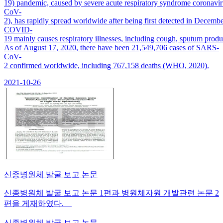
19) pandemic, caused by severe acute respiratory syndrome coronavi
CoV-
2), has rapidly spread worldwide after being first detected in Decembe
COVID-
19 mainly causes respiratory illnesses, including cough, sputum pro
As of August 17, 2020, there have been 21,549,706 cases of SARS-
CoV-
2 confirmed worldwide, including 767,158 deaths (WHO, 2020).
2021-10-26
신종병원체 발굴 보고 논문
신종병원체 발굴 보고 논문 1편과 병원체자원 개발관련 논문 2
편을 게재하였다.
신종병원체 발굴 보고 논문