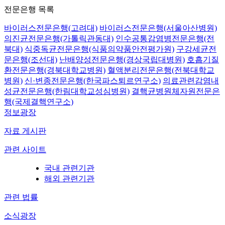
전문은행 목록
바이러스전문은행(고려대)
바이러스전문은행(서울아산병원)
의진균전문은행(가톨릭관동대)
인수공통감염병전문은행(전
북대)
식중독균전문은행(식품의약품안전평가원)
구강세균전
문은행(조선대)
난배양성전문은행(경상국립대병원)
호흡기질
환전문은행(경북대학교병원)
혈액분리전문은행(전북대학교
병원)
신·변종전문은행(한국파스퇴르연구소)
의료관련감염내
성균전문은행(한림대학교성심병원)
결핵균병원체자원전문은
행(국제결핵연구소)
정보광장
자료 게시판
관련 사이트
국내 관련기관
해외 관련기관
관련 법률
소식광장