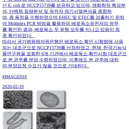
산 E. coli 로 NCCP15739를 보유하고 있으며, 생화학적 특성분
석, 단백체 질량분석 및 유전자 염기서열분석을 종합하
여, 종 동정을 수행하였으며 EHEC 및 ETEC를 검출하기 위하
여 Multiplex PCR 방법을 활용하여 베로독소유전자의 유무
를 확인한 결과, 베로독소 두 유형 모두를 지니고 있음이 최
종 확인되었다.
따라서 국가병원체자원은행은 베로독소 확인 시험법에 사용
되는 대조군으로 NCCP15739를 선정하였고, 현재, 한국기능식
품연구원을 포함한 6개 기관에서 베로독소 확인시험 대조군으
로 본 균주를 분양 수령하였으며, 이후에도 본 균주에 대하
여 분양요청 수요가 많을 것으로 기대된다.
#IMAGE01#
2020-02-19