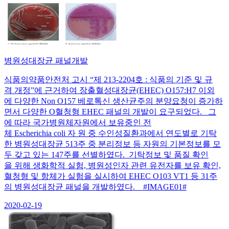
병원성대장균 패널개발
식품의약품안전처 고시 “제 213-2204호 : 식품의 기준 및 규
격 개정”에 근거하여 장출혈성대장균(EHEC) O157:H7 이외
에 다양한 Non O157 베로톡신 생산균주의 분양요청이 증가하
면서 다양한 O혈청형 EHEC 패널의 개발이 요구되었다. 그
에 따라 국가병원체자원에서 보유중인 전
체 Escherichia coli 자 원 중 수인성질환과에서 연도별로 기탁
한 병원성대장균 513주 중 분리정보 등 자원의 기본정보를 모
두 갖고 있는 147주를 선별하였다. 기탁정보 및 품질 확인
을 위해 생화학적 실험, 병원성인자 관련 유전자를 보유 확인,
혈청형 및 항체가 실험을 실시하여 EHEC O103 VT1 등 31주
의 병원성대장균 패널을 개발하였다. #IMAGE01#
2020-02-19