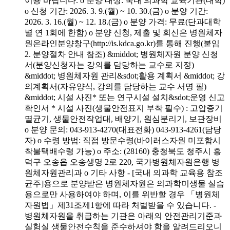
이용 바랍니다. o 분양 대상: 국내 의과학 교육기관(대학)
o 신청 기간: 2026. 3. 9.(월) ~ 10. 30.(금) o 분양 기간:
2026. 3. 16.(월) ~ 12. 18.(금) o 분양 가격: 무료(단과대학
별 연 1회에 한함) o 분양 신청, 제출 및 회신은 병원체자
원온라인분양창구(http://is.kdca.go.kr)를 통해 진행(붙임
2. 분양절차 안내 참조) &middot; 병원체자원 분양 신청
서(분양신청자는 강의를 담당하는 교수로 지정)
&middot; 병원체자원 관리&sdot;활용 계획서 &middot; 강
의계획서(자유양식, 강의를 담당하는 교수 서명 필)
&middot; 시설 사진* 또는 연구시설 설치&sdot;운영 신고
확인서 * 시설 사진(생물안전표지 부착 필수) : 고압증기
멸균기, 생물안전작업대, 배양기, 원심분리기, 보관장비
o 분양 문의: 043-913-4270(대표전화) 043-913-4261(담당
자) o 수령 방법: 직접 방문수령(바이러스자원 미포함시
착불택배수령 가능) o 주소: (28160) 충청북도 청주시 흥
덕구 오송읍 오송생명 2로 220, 국가병원체자원은행 병
원체자원관리과 o 기타 사항 - [국내 의과학 교육용 참조
균주]용으로 분양받은 병원체자원은 의과학미생물 실습
용으로만 사용하여야 하며, 이를 위반할 경우 「병원체
자원법」제31조제1항에 따라 처벌받을 수 있습니다. -
병원체자원을 취급하는 기관은 아래의 안전관리기준과
실험실 생물안전수칙을 준수하셔야 함을 알려드리오니