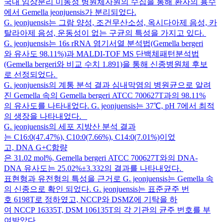
국내 임상분리 미동정 병원체자원의 수집을 통해 환자의 흉수
에서 Gemella jeonjuensis가 분리되었다.
G. jeonjuensis는 그람 양성, 조건무산소성, 옥시다아제 음성, 카
탈라아제 음성, 운동성이 없는 구균의 특성을 가지고 있다.
G. jeonjuensis는 16s rRNA 염기서열 분석법(Gemella bergeri
와 유사도 98.11%)과 MALDI-TOF MS 단백체패턴분석법
(Gemella bergeri와 비교 수치 1.891)을 통해 신종병원체 후보
로 선정되었다.
G. jeonjuensis의 계통 분석 결과 심내막염의 병원균으로 알려
진 Gemella 속의 Gemella bergeri ATCC 700627T과의 98.11%
의 유사도를 나타내었다. G. jeonjuensis는 37℃, pH 7에서 최적
의 생장을 나타내었다.
G. jeonjuensis의 세포 지방산 분석 결과
는 C16:0(47.47%), C10:0(7.66%), C14:0(7.01%)이었
고, DNA G+C함량
은 31.02 mol%, Gemella bergeri ATCC 700627T와의 DNA-
DNA 유사도는 25.02%±3.332의 결과를 나타내었다.
표현형과 유전형의 특성을 근거로 G. jeonjuensis는 Gemella 속
의 신종으로 확인 되었다. G. jeonjuensis는 표준균주 번
호 6198T로 정하였고, NCCP와 DSMZ에 기탁을 하
여 NCCP 16335T, DSM 106135T의 각 기관의 균주 번호를 부
여받았다.