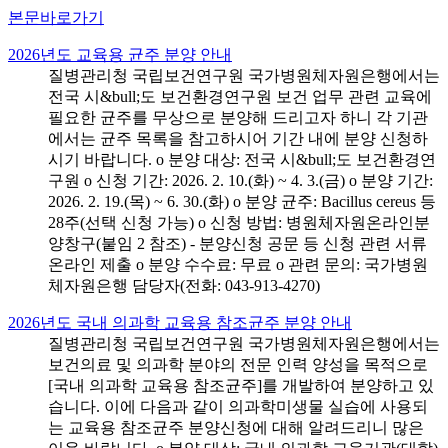
본문바로가기
2026년도 교육용 균주 분양 안내
질병관리청 국립보건연구원 국가병원체자원은행에서는
전국 시&bull;도 보건환경연구원 보건 업무 관련 교육에
필요한 균주를 무상으로 분양해 드리고자 하니 각 기관
에서는 균주 목록을 참고하시어 기간 내에 분양 신청하
시기 바랍니다. o 분양 대상: 전국 시&bull;도 보건환경연
구원 o 신청 기간: 2026. 2. 10.(화) ~ 4. 3.(금) o 분양 기간:
2026. 2. 19.(목) ~ 6. 30.(화) o 분양 균주: Bacillus cereus 등
28주(선택 신청 가능) o 신청 방법: 병원체자원온라인분
양창구(붙임 2 참조) - 분양신청 공문 등 신청 관련 서류
온라인 제출 o 분양 수수료: 무료 o 관련 문의: 국가병원
체자원은행 담당자(전화: 043-913-4270)
2026년도 국내 의과학 교육용 참조균주 분양 안내
질병관리청 국립보건연구원 국가병원체자원은행에서는
보건의료 및 의과학 분야의 전문 인력 양성을 목적으로
[국내 의과학 교육용 참조균주]를 개발하여 분양하고 있
습니다. 이에 다음과 같이 의과학미생물 실습에 사용되
는 교육용 참조균주 분양신청에 대해 알려드리니 많은