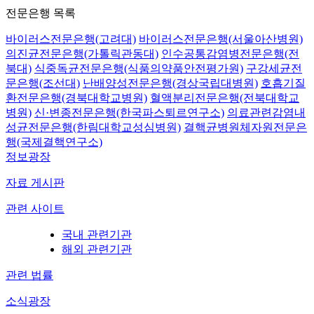
전문은행 목록
바이러스전문은행(고려대)
바이러스전문은행(서울아산병원)
의진균전문은행(가톨릭관동대)
인수공통감염병전문은행(전
북대)
식중독균전문은행(식품의약품안전평가원)
구강세균전
문은행(조선대)
난배양성전문은행(경상국립대병원)
호흡기질
환전문은행(경북대학교병원)
혈액분리전문은행(전북대학교
병원)
신·변종전문은행(한국파스퇴르연구소)
의료관련감염내
성균전문은행(한림대학교성심병원)
결핵균병원체자원전문은
행(국제결핵연구소)
정보광장
자료 게시판
관련 사이트
국내 관련기관
해외 관련기관
관련 법률
소식광장