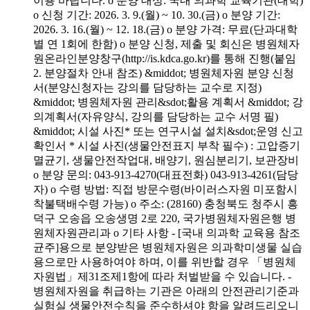
이용 바랍니다. o 분양 대상: 국내 의과학 교육기관(대학)
o 신청 기간: 2026. 3. 9.(월) ~ 10. 30.(금) o 분양 기간:
2026. 3. 16.(월) ~ 12. 18.(금) o 분양 가격: 무료(단과대학
별 연 1회에 한함) o 분양 신청, 제출 및 회신은 병원체자
원온라인분양창구(http://is.kdca.go.kr)를 통해 진행(붙임
2. 분양절차 안내 참조) &middot; 병원체자원 분양 신청
서(분양신청자는 강의를 담당하는 교수로 지정)
&middot; 병원체자원 관리&sdot;활용 계획서 &middot; 강
의계획서(자유양식, 강의를 담당하는 교수 서명 필)
&middot; 시설 사진* 또는 연구시설 설치&sdot;운영 신고
확인서 * 시설 사진(생물안전표지 부착 필수) : 고압증기
멸균기, 생물안전작업대, 배양기, 원심분리기, 보관장비
o 분양 문의: 043-913-4270(대표전화) 043-913-4261(담당
자) o 수령 방법: 직접 방문수령(바이러스자원 미포함시
착불택배수령 가능) o 주소: (28160) 충청북도 청주시 흥
덕구 오송읍 오송생명 2로 220, 국가병원체자원은행 병
원체자원관리과 o 기타 사항 - [국내 의과학 교육용 참조
균주]용으로 분양받은 병원체자원은 의과학미생물 실습
용으로만 사용하여야 하며, 이를 위반할 경우 「병원체
자원법」제31조제1항에 따라 처벌받을 수 있습니다. -
병원체자원을 취급하는 기관은 아래의 안전관리기준과
실험실 생물안전수칙을 준수하셔야 함을 알려드리오니