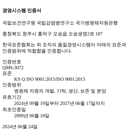
경영시스템 인증서
국립보건연구원 국립감염병연구소 국가병원체자원은행
충청북도 청주시 흥덕구 오송읍 오송생명2로 187
한국표준협회는 위 조직의 품질경영시스템이 아래의 표준과
인증범위에 적합함을 인증합니다.
인증번호
QMS-3072
표준
KS Q ISO 9001:2015/ISO 9001:2015
인증범위
병원체 자원의 개발, 기탁, 생산, 보존 및 분양
유효기간
2024년 09월 19일부터 2027년 06월 17일까지
최초인증일
2009년 06월 18일
2024년 06월 24일