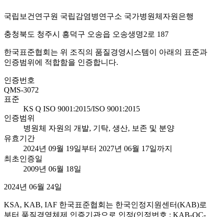
국립보건연구원 국립감염병연구소 국가병원체자원은행
충청북도 청주시 흥덕구 오송읍 오송생명2로 187
한국표준협회는 위 조직의 품질경영시스템이 아래의 표준과
인증범위에 적합함을 인증합니다.
인증번호
QMS-3072
표준
KS Q ISO 9001:2015/ISO 9001:2015
인증범위
병원체 자원의 개발, 기탁, 생산, 보존 및 분양
유효기간
2024년 09월 19일부터 2027년 06월 17일까지
최초인증일
2009년 06월 18일
2024년 06월 24일
KSA, KAB, IAF 한국표준협회는 한국인정지원센터(KAB)로
부터 품질경영체제 인증기관으로 인정(인정번호 : KAB-QC-