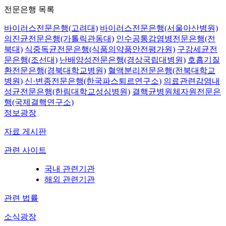
전문은행 목록
바이러스전문은행(고려대)
바이러스전문은행(서울아산병원)
의진균전문은행(가톨릭관동대)
인수공통감염병전문은행(전
북대)
식중독균전문은행(식품의약품안전평가원)
구강세균전
문은행(조선대)
난배양성전문은행(경상국립대병원)
호흡기질
환전문은행(경북대학교병원)
혈액분리전문은행(전북대학교
병원)
신·변종전문은행(한국파스퇴르연구소)
의료관련감염내
성균전문은행(한림대학교성심병원)
결핵균병원체자원전문은
행(국제결핵연구소)
정보광장
자료 게시판
관련 사이트
국내 관련기관
해외 관련기관
관련 법률
소식광장