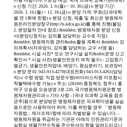
이용 바랍니다. o 분양 대상: 국내 의과학 교육기관(대학)
o 신청 기간: 2026. 3. 9.(월) ~ 10. 30.(금) o 분양 기간:
2026. 3. 16.(월) ~ 12. 18.(금) o 분양 가격: 무료(단과대학
별 연 1회에 한함) o 분양 신청, 제출 및 회신은 병원체자
원온라인분양창구(http://is.kdca.go.kr)를 통해 진행(붙임
2. 분양절차 안내 참조) &middot; 병원체자원 분양 신청
서(분양신청자는 강의를 담당하는 교수로 지정)
&middot; 병원체자원 관리&sdot;활용 계획서 &middot; 강
의계획서(자유양식, 강의를 담당하는 교수 서명 필)
&middot; 시설 사진* 또는 연구시설 설치&sdot;운영 신고
확인서 * 시설 사진(생물안전표지 부착 필수) : 고압증기
멸균기, 생물안전작업대, 배양기, 원심분리기, 보관장비
o 분양 문의: 043-913-4270(대표전화) 043-913-4261(담당
자) o 수령 방법: 직접 방문수령(바이러스자원 미포함시
착불택배수령 가능) o 주소: (28160) 충청북도 청주시 흥
덕구 오송읍 오송생명 2로 220, 국가병원체자원은행 병
원체자원관리과 o 기타 사항 - [국내 의과학 교육용 참조
균주]용으로 분양받은 병원체자원은 의과학미생물 실습
용으로만 사용하여야 하며, 이를 위반할 경우 「병원체
자원법」제31조제1항에 따라 처벌받을 수 있습니다. -
병원체자원을 취급하는 기관은 아래의 안전관리기준과
실험실 생물안전수칙을 준수하셔야 함을 알려드리오니