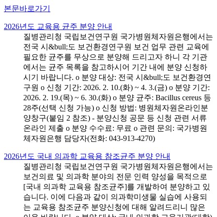
본문바로가기
2026년도 교육용 균주 분양 안내
질병관리청 국립보건연구원 국가병원체자원은행에서는
전국 시&bull;도 보건환경연구원 보건 업무 관련 교육에
필요한 균주를 무상으로 분양해 드리고자 하니 각 기관
에서는 균주 목록을 참고하시어 기간 내에 분양 신청하
시기 바랍니다. o 분양 대상: 전국 시&bull;도 보건환경연
구원 o 신청 기간: 2026. 2. 10.(화) ~ 4. 3.(금) o 분양 기간:
2026. 2. 19.(목) ~ 6. 30.(화) o 분양 균주: Bacillus cereus 등
28주(선택 신청 가능) o 신청 방법: 병원체자원온라인분
양창구(붙임 2 참조) - 분양신청 공문 등 신청 관련 서류
온라인 제출 o 분양 수수료: 무료 o 관련 문의: 국가병원
체자원은행 담당자(전화: 043-913-4270)
2026년도 국내 의과학 교육용 참조균주 분양 안내
질병관리청 국립보건연구원 국가병원체자원은행에서는
보건의료 및 의과학 분야의 전문 인력 양성을 목적으로
[국내 의과학 교육용 참조균주]를 개발하여 분양하고 있
습니다. 이에 다음과 같이 의과학미생물 실습에 사용되
는 교육용 참조균주 분양신청에 대해 알려드리니 많은