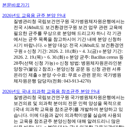
본문바로가기
2026년도 교육용 균주 분양 안내
질병관리청 국립보건연구원 국가병원체자원은행에서는
전국 시&bull;도 보건환경연구원 보건 업무 관련 교육에
필요한 균주를 무상으로 분양해 드리고자 하니 각 기관
에서는 균주 목록을 참고하시어 기간 내에 분양 신청하
시기 바랍니다. o 분양 대상: 전국 시&bull;도 보건환경연
구원 o 신청 기간: 2026. 2. 10.(화) ~ 4. 3.(금) o 분양 기간:
2026. 2. 19.(목) ~ 6. 30.(화) o 분양 균주: Bacillus cereus 등
28주(선택 신청 가능) o 신청 방법: 병원체자원온라인분
양창구(붙임 2 참조) - 분양신청 공문 등 신청 관련 서류
온라인 제출 o 분양 수수료: 무료 o 관련 문의: 국가병원
체자원은행 담당자(전화: 043-913-4270)
2026년도 국내 의과학 교육용 참조균주 분양 안내
질병관리청 국립보건연구원 국가병원체자원은행에서는
보건의료 및 의과학 분야의 전문 인력 양성을 목적으로
[국내 의과학 교육용 참조균주]를 개발하여 분양하고 있
습니다. 이에 다음과 같이 의과학미생물 실습에 사용되
는 교육용 참조균주 분양신청에 대해 알려드리니 많은