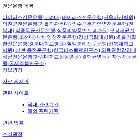
전문은행 목록
바이러스전문은행(고려대)
바이러스전문은행(서울아산병원)
의진균전문은행(가톨릭관동대)
인수공통감염병전문은행(전
북대)
식중독균전문은행(식품의약품안전평가원)
구강세균전
문은행(조선대)
난배양성전문은행(경상국립대병원)
호흡기질
환전문은행(경북대학교병원)
혈액분리전문은행(전북대학교
병원)
신·변종전문은행(한국파스퇴르연구소)
의료관련감염내
성균전문은행(한림대학교성심병원)
결핵균병원체자원전문은
행(국제결핵연구소)
정보광장
자료 게시판
관련 사이트
국내 관련기관
해외 관련기관
관련 법률
소식광장