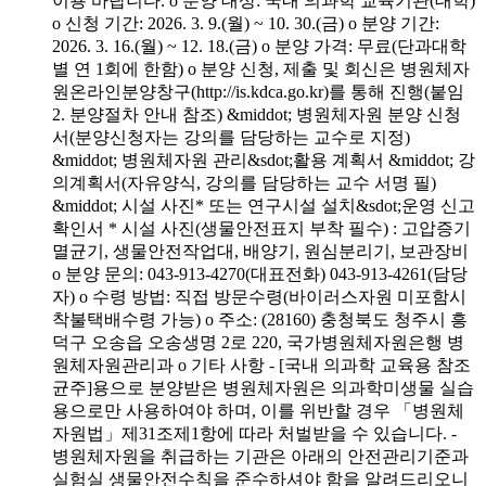
이용 바랍니다. o 분양 대상: 국내 의과학 교육기관(대학)
o 신청 기간: 2026. 3. 9.(월) ~ 10. 30.(금) o 분양 기간:
2026. 3. 16.(월) ~ 12. 18.(금) o 분양 가격: 무료(단과대학
별 연 1회에 한함) o 분양 신청, 제출 및 회신은 병원체자
원온라인분양창구(http://is.kdca.go.kr)를 통해 진행(붙임
2. 분양절차 안내 참조) &middot; 병원체자원 분양 신청
서(분양신청자는 강의를 담당하는 교수로 지정)
&middot; 병원체자원 관리&sdot;활용 계획서 &middot; 강
의계획서(자유양식, 강의를 담당하는 교수 서명 필)
&middot; 시설 사진* 또는 연구시설 설치&sdot;운영 신고
확인서 * 시설 사진(생물안전표지 부착 필수) : 고압증기
멸균기, 생물안전작업대, 배양기, 원심분리기, 보관장비
o 분양 문의: 043-913-4270(대표전화) 043-913-4261(담당
자) o 수령 방법: 직접 방문수령(바이러스자원 미포함시
착불택배수령 가능) o 주소: (28160) 충청북도 청주시 흥
덕구 오송읍 오송생명 2로 220, 국가병원체자원은행 병
원체자원관리과 o 기타 사항 - [국내 의과학 교육용 참조
균주]용으로 분양받은 병원체자원은 의과학미생물 실습
용으로만 사용하여야 하며, 이를 위반할 경우 「병원체
자원법」제31조제1항에 따라 처벌받을 수 있습니다. -
병원체자원을 취급하는 기관은 아래의 안전관리기준과
실험실 생물안전수칙을 준수하셔야 함을 알려드리오니