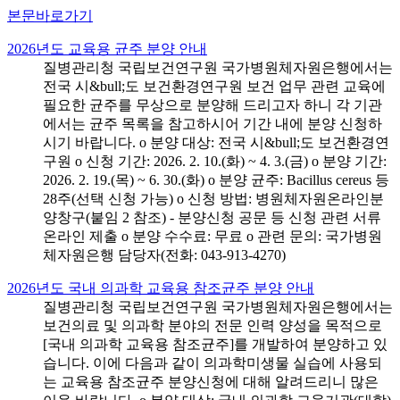
본문바로가기
2026년도 교육용 균주 분양 안내
질병관리청 국립보건연구원 국가병원체자원은행에서는
전국 시&bull;도 보건환경연구원 보건 업무 관련 교육에
필요한 균주를 무상으로 분양해 드리고자 하니 각 기관
에서는 균주 목록을 참고하시어 기간 내에 분양 신청하
시기 바랍니다. o 분양 대상: 전국 시&bull;도 보건환경연
구원 o 신청 기간: 2026. 2. 10.(화) ~ 4. 3.(금) o 분양 기간:
2026. 2. 19.(목) ~ 6. 30.(화) o 분양 균주: Bacillus cereus 등
28주(선택 신청 가능) o 신청 방법: 병원체자원온라인분
양창구(붙임 2 참조) - 분양신청 공문 등 신청 관련 서류
온라인 제출 o 분양 수수료: 무료 o 관련 문의: 국가병원
체자원은행 담당자(전화: 043-913-4270)
2026년도 국내 의과학 교육용 참조균주 분양 안내
질병관리청 국립보건연구원 국가병원체자원은행에서는
보건의료 및 의과학 분야의 전문 인력 양성을 목적으로
[국내 의과학 교육용 참조균주]를 개발하여 분양하고 있
습니다. 이에 다음과 같이 의과학미생물 실습에 사용되
는 교육용 참조균주 분양신청에 대해 알려드리니 많은