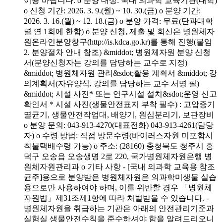
이용 바랍니다. o 분양 대상: 국내 의과학 교육기관(대학)
o 신청 기간: 2026. 3. 9.(월) ~ 10. 30.(금) o 분양 기간:
2026. 3. 16.(월) ~ 12. 18.(금) o 분양 가격: 무료(단과대학
별 연 1회에 한함) o 분양 신청, 제출 및 회신은 병원체자
원온라인분양창구(http://is.kdca.go.kr)를 통해 진행(붙임
2. 분양절차 안내 참조) &middot; 병원체자원 분양 신청
서(분양신청자는 강의를 담당하는 교수로 지정)
&middot; 병원체자원 관리&sdot;활용 계획서 &middot; 강
의계획서(자유양식, 강의를 담당하는 교수 서명 필)
&middot; 시설 사진* 또는 연구시설 설치&sdot;운영 신고
확인서 * 시설 사진(생물안전표지 부착 필수) : 고압증기
멸균기, 생물안전작업대, 배양기, 원심분리기, 보관장비
o 분양 문의: 043-913-4270(대표전화) 043-913-4261(담당
자) o 수령 방법: 직접 방문수령(바이러스자원 미포함시
착불택배수령 가능) o 주소: (28160) 충청북도 청주시 흥
덕구 오송읍 오송생명 2로 220, 국가병원체자원은행 병
원체자원관리과 o 기타 사항 - [국내 의과학 교육용 참조
균주]용으로 분양받은 병원체자원은 의과학미생물 실습
용으로만 사용하여야 하며, 이를 위반할 경우 「병원체
자원법」제31조제1항에 따라 처벌받을 수 있습니다. -
병원체자원을 취급하는 기관은 아래의 안전관리기준과
실험실 생물안전수칙을 준수하셔야 함을 알려드리오니