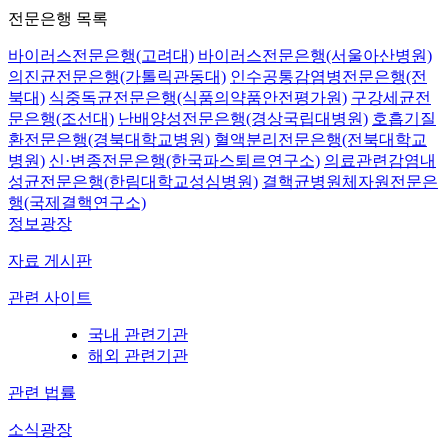
전문은행 목록
바이러스전문은행(고려대)
바이러스전문은행(서울아산병원)
의진균전문은행(가톨릭관동대)
인수공통감염병전문은행(전
북대)
식중독균전문은행(식품의약품안전평가원)
구강세균전
문은행(조선대)
난배양성전문은행(경상국립대병원)
호흡기질
환전문은행(경북대학교병원)
혈액분리전문은행(전북대학교
병원)
신·변종전문은행(한국파스퇴르연구소)
의료관련감염내
성균전문은행(한림대학교성심병원)
결핵균병원체자원전문은
행(국제결핵연구소)
정보광장
자료 게시판
관련 사이트
국내 관련기관
해외 관련기관
관련 법률
소식광장