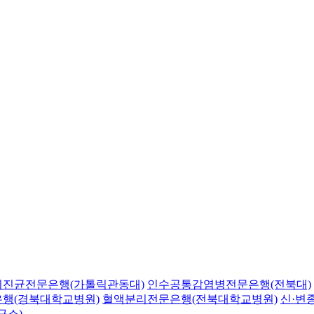
의진균전문은행(가톨릭관동대)
인수공통감염병전문은행(전북대)
행(경북대학교병원)
혈액분리전문은행(전북대학교병원)
신·변
구소)