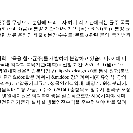
균주를 무상으로 분양해 드리고자 하니 각 기관에서는 균주 목록
(금) o 분양 기간: 2026. 2. 19.(목) ~ 6. 30.(화) o 분양 균
청 관련 서류 온라인 제출 o 분양 수수료: 무료 o 관련 문의: 국가병원
학 교육용 참조균주]를 개발하여 분양하고 있습니다. 이에 다
육기관(대학) o 신청 기간: 2026. 3. 9.(월) ~ 10.
은 병원체자원온라인분양창구(http://is.kdca.go.kr)를 통해 진행(붙임
 관리&sdot;활용 계획서 &middot; 강의계획서(자유양식, 강의
착 필수) : 고압증기멸균기, 생물안전작업대, 배양기, 원심분리기,
 착불택배수령 가능) o 주소: (28160) 충청북도 청주시 흥덕구 오송
양받은 병원체자원은 의과학미생물 실습용으로만 사용하여야 하며,
의 안전관리기준과 실험실 생물안전수칙을 준수하셔야 함을 알려