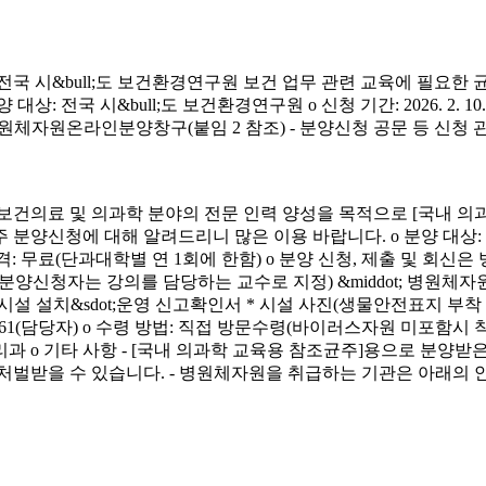
시&bull;도 보건환경연구원 보건 업무 관련 교육에 필요한 
&bull;도 보건환경연구원 o 신청 기간: 2026. 2. 10.(화) ~ 4. 3.
신청 방법: 병원체자원온라인분양창구(붙임 2 참조) - 분양신청 공문 등 신
료 및 의과학 분야의 전문 인력 양성을 목적으로 [국내 의과
에 대해 알려드리니 많은 이용 바랍니다. o 분양 대상: 국내 의과학 교
금) o 분양 가격: 무료(단과대학별 연 1회에 한함) o 분양 신청, 제출 및 회신
서(분양신청자는 강의를 담당하는 교수로 지정) &middot; 병원체자원
 연구시설 설치&sdot;운영 신고확인서 * 시설 사진(생물안전표지 부
913-4261(담당자) o 수령 방법: 직접 방문수령(바이러스자원 미포함시
리과 o 기타 사항 - [국내 의과학 교육용 참조균주]용으로 분
처벌받을 수 있습니다. - 병원체자원을 취급하는 기관은 아래