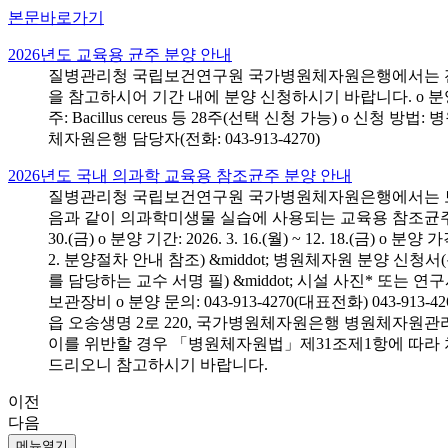
본문바로가기
2026년도 교육용 균주 분양 안내
질병관리청 국립보건연구원 국가병원체자원은행에서는 전국 
을 참고하시어 기간 내에 분양 신청하시기 바랍니다. o 분양 대상: 전국 시
주: Bacillus cereus 등 28주(선택 신청 가능) o 
체자원은행 담당자(전화: 043-913-4270)
2026년도 국내 의과학 교육용 참조균주 분양 안내
질병관리청 국립보건연구원 국가병원체자원은행에서는 보건의
음과 같이 의과학미생물 실습에 사용되는 교육용 참조균주 분양신청
30.(금) o 분양 기간: 2026. 3. 16.(월) ~ 12. 18.(
2. 분양절차 안내 참조) &middot; 병원체자원 분양 신청
를 담당하는 교수 서명 필) &middot; 시설 사진* 또는
보관장비 o 분양 문의: 043-913-4270(대표전화) 043-
읍 오송생명 2로 220, 국가병원체자원은행 병원체자원관
이를 위반할 경우 「병원체자원법」제31조제1항에 따라 
드리오니 참고하시기 바랍니다.
이전
다음
메뉴열기