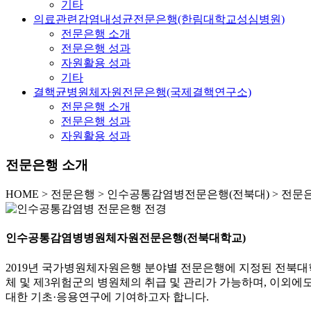
기타
의료관련감염내성균전문은행(한림대학교성심병원)
전문은행 소개
전문은행 성과
자원활용 성과
기타
결핵균병원체자원전문은행(국제결핵연구소)
전문은행 소개
전문은행 성과
자원활용 성과
전문은행 소개
HOME
>
전문은행 >
인수공통감염병전문은행(전북대) >
전문은
인수공통감염병병원체자원전문은행(전북대학교)
2019년 국가병원체자원은행 분야별 전문은행에 지정된 전북
체 및 제3위험군의 병원체의 취급 및 관리가 가능하며, 이외에
대한 기초·응용연구에 기여하고자 합니다.