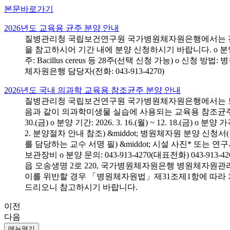
본문바로가기
2026년도 교육용 균주 분양 안내
질병관리청 국립보건연구원 국가병원체자원은행에서는 전국 
을 참고하시어 기간 내에 분양 신청하시기 바랍니다. o 분양 대상: 전국 시
주: Bacillus cereus 등 28주(선택 신청 가능) o 
체자원은행 담당자(전화: 043-913-4270)
2026년도 국내 의과학 교육용 참조균주 분양 안내
질병관리청 국립보건연구원 국가병원체자원은행에서는 보건의
음과 같이 의과학미생물 실습에 사용되는 교육용 참조균주 분양신청
30.(금) o 분양 기간: 2026. 3. 16.(월) ~ 12. 18.(
2. 분양절차 안내 참조) &middot; 병원체자원 분양 신청
를 담당하는 교수 서명 필) &middot; 시설 사진* 또는
보관장비 o 분양 문의: 043-913-4270(대표전화) 043-
읍 오송생명 2로 220, 국가병원체자원은행 병원체자원관
이를 위반할 경우 「병원체자원법」제31조제1항에 따라 
드리오니 참고하시기 바랍니다.
이전
다음
메뉴열기