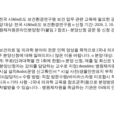
시&bull;도 보건환경연구원 보건 업무 관련 교육에 필요한 
&bull;도 보건환경연구원 o 신청 기간: 2026. 2. 10.(화) ~ 4. 3.
신청 방법: 병원체자원온라인분양창구(붙임 2 참조) - 분양신청 공문 등 신
료 및 의과학 분야의 전문 인력 양성을 목적으로 [국내 의과
에 대해 알려드리니 많은 이용 바랍니다. o 분양 대상: 국내 의과학 교
금) o 분양 가격: 무료(단과대학별 연 1회에 한함) o 분양 신청, 제출 및 회신
서(분양신청자는 강의를 담당하는 교수로 지정) &middot; 병원체자원
 연구시설 설치&sdot;운영 신고확인서 * 시설 사진(생물안전표지 부
913-4261(담당자) o 수령 방법: 직접 방문수령(바이러스자원 미포함시
리과 o 기타 사항 - [국내 의과학 교육용 참조균주]용으로 분
처벌받을 수 있습니다. - 병원체자원을 취급하는 기관은 아래