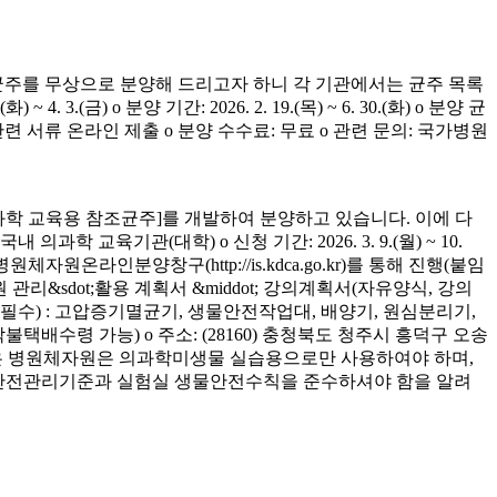
균주를 무상으로 분양해 드리고자 하니 각 기관에서는 균주 목록
(금) o 분양 기간: 2026. 2. 19.(목) ~ 6. 30.(화) o 분양 균
청 관련 서류 온라인 제출 o 분양 수수료: 무료 o 관련 문의: 국가병원
학 교육용 참조균주]를 개발하여 분양하고 있습니다. 이에 다
육기관(대학) o 신청 기간: 2026. 3. 9.(월) ~ 10.
은 병원체자원온라인분양창구(http://is.kdca.go.kr)를 통해 진행(붙임
 관리&sdot;활용 계획서 &middot; 강의계획서(자유양식, 강의
착 필수) : 고압증기멸균기, 생물안전작업대, 배양기, 원심분리기,
 착불택배수령 가능) o 주소: (28160) 충청북도 청주시 흥덕구 오송
양받은 병원체자원은 의과학미생물 실습용으로만 사용하여야 하며,
의 안전관리기준과 실험실 생물안전수칙을 준수하셔야 함을 알려