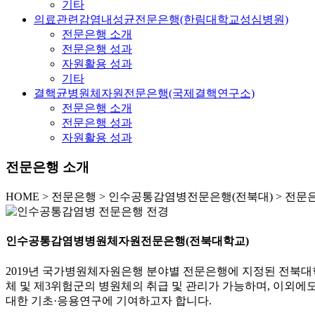
기타
의료관련감염내성균전문은행(한림대학교성심병원)
전문은행 소개
전문은행 성과
자원활용 성과
기타
결핵균병원체자원전문은행(국제결핵연구소)
전문은행 소개
전문은행 성과
자원활용 성과
전문은행 소개
HOME
>
전문은행 >
인수공통감염병전문은행(전북대) >
전문은
인수공통감염병병원체자원전문은행(전북대학교)
2019년 국가병원체자원은행 분야별 전문은행에 지정된 전북
체 및 제3위험군의 병원체의 취급 및 관리가 가능하며, 이외에
대한 기초·응용연구에 기여하고자 합니다.