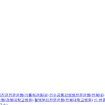
의진균전문은행(가톨릭관동대)
인수공통감염병전문은행(전북대)
행(경북대학교병원)
혈액분리전문은행(전북대학교병원)
신·변
구소)