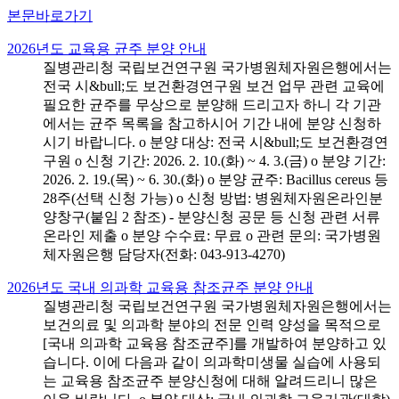
본문바로가기
2026년도 교육용 균주 분양 안내
질병관리청 국립보건연구원 국가병원체자원은행에서는
전국 시&bull;도 보건환경연구원 보건 업무 관련 교육에
필요한 균주를 무상으로 분양해 드리고자 하니 각 기관
에서는 균주 목록을 참고하시어 기간 내에 분양 신청하
시기 바랍니다. o 분양 대상: 전국 시&bull;도 보건환경연
구원 o 신청 기간: 2026. 2. 10.(화) ~ 4. 3.(금) o 분양 기간:
2026. 2. 19.(목) ~ 6. 30.(화) o 분양 균주: Bacillus cereus 등
28주(선택 신청 가능) o 신청 방법: 병원체자원온라인분
양창구(붙임 2 참조) - 분양신청 공문 등 신청 관련 서류
온라인 제출 o 분양 수수료: 무료 o 관련 문의: 국가병원
체자원은행 담당자(전화: 043-913-4270)
2026년도 국내 의과학 교육용 참조균주 분양 안내
질병관리청 국립보건연구원 국가병원체자원은행에서는
보건의료 및 의과학 분야의 전문 인력 양성을 목적으로
[국내 의과학 교육용 참조균주]를 개발하여 분양하고 있
습니다. 이에 다음과 같이 의과학미생물 실습에 사용되
는 교육용 참조균주 분양신청에 대해 알려드리니 많은