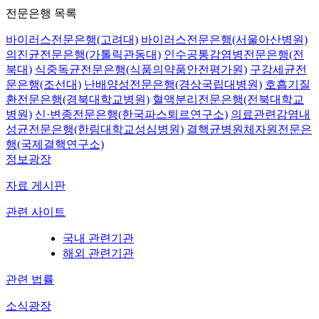
전문은행 목록
바이러스전문은행(고려대)
바이러스전문은행(서울아산병원)
의진균전문은행(가톨릭관동대)
인수공통감염병전문은행(전
북대)
식중독균전문은행(식품의약품안전평가원)
구강세균전
문은행(조선대)
난배양성전문은행(경상국립대병원)
호흡기질
환전문은행(경북대학교병원)
혈액분리전문은행(전북대학교
병원)
신·변종전문은행(한국파스퇴르연구소)
의료관련감염내
성균전문은행(한림대학교성심병원)
결핵균병원체자원전문은
행(국제결핵연구소)
정보광장
자료 게시판
관련 사이트
국내 관련기관
해외 관련기관
관련 법률
소식광장