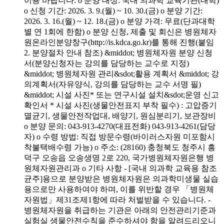
이용 바랍니다. o 분양 대상: 국내 의과학 교육기관(대학)
o 신청 기간: 2026. 3. 9.(월) ~ 10. 30.(금) o 분양 기간:
2026. 3. 16.(월) ~ 12. 18.(금) o 분양 가격: 무료(단과대학
별 연 1회에 한함) o 분양 신청, 제출 및 회신은 병원체자
원온라인분양창구(http://is.kdca.go.kr)를 통해 진행(붙임
2. 분양절차 안내 참조) &middot; 병원체자원 분양 신청
서(분양신청자는 강의를 담당하는 교수로 지정)
&middot; 병원체자원 관리&sdot;활용 계획서 &middot; 강
의계획서(자유양식, 강의를 담당하는 교수 서명 필)
&middot; 시설 사진* 또는 연구시설 설치&sdot;운영 신고
확인서 * 시설 사진(생물안전표지 부착 필수) : 고압증기
멸균기, 생물안전작업대, 배양기, 원심분리기, 보관장비
o 분양 문의: 043-913-4270(대표전화) 043-913-4261(담당
자) o 수령 방법: 직접 방문수령(바이러스자원 미포함시
착불택배수령 가능) o 주소: (28160) 충청북도 청주시 흥
덕구 오송읍 오송생명 2로 220, 국가병원체자원은행 병
원체자원관리과 o 기타 사항 - [국내 의과학 교육용 참조
균주]용으로 분양받은 병원체자원은 의과학미생물 실습
용으로만 사용하여야 하며, 이를 위반할 경우 「병원체
자원법」제31조제1항에 따라 처벌받을 수 있습니다. -
병원체자원을 취급하는 기관은 아래의 안전관리기준과
실험실 생물안전수칙을 준수하셔야 함을 알려드리오니