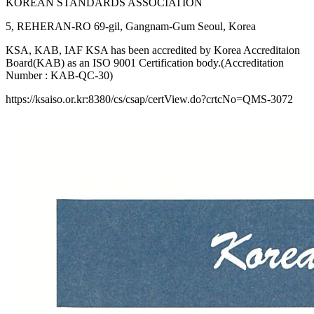
KOREAN STANDARDS ASSOCIATION
5, REHERAN-RO 69-gil, Gangnam-Gum Seoul, Korea
KSA, KAB, IAF KSA has been accredited by Korea Accreditaion
Board(KAB) as an ISO 9001 Certification body.(Accreditation
Number : KAB-QC-30)
https://ksaiso.or.kr:8380/cs/csap/certView.do?crtcNo=QMS-3072