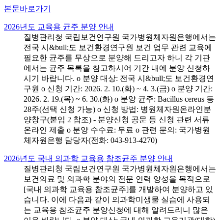
본문바로가기
2026년도 교육용 균주 분양 안내
질병관리청 국립보건연구원 국가병원체자원은행에서는
전국 시&bull;도 보건환경연구원 보건 업무 관련 교육에
필요한 균주를 무상으로 분양해 드리고자 하니 각 기관
에서는 균주 목록을 참고하시어 기간 내에 분양 신청하
시기 바랍니다. o 분양 대상: 전국 시&bull;도 보건환경연
구원 o 신청 기간: 2026. 2. 10.(화) ~ 4. 3.(금) o 분양 기간:
2026. 2. 19.(목) ~ 6. 30.(화) o 분양 균주: Bacillus cereus 등
28주(선택 신청 가능) o 신청 방법: 병원체자원온라인분
양창구(붙임 2 참조) - 분양신청 공문 등 신청 관련 서류
온라인 제출 o 분양 수수료: 무료 o 관련 문의: 국가병원
체자원은행 담당자(전화: 043-913-4270)
2026년도 국내 의과학 교육용 참조균주 분양 안내
질병관리청 국립보건연구원 국가병원체자원은행에서는
보건의료 및 의과학 분야의 전문 인력 양성을 목적으로
[국내 의과학 교육용 참조균주]를 개발하여 분양하고 있
습니다. 이에 다음과 같이 의과학미생물 실습에 사용되
는 교육용 참조균주 분양신청에 대해 알려드리니 많은