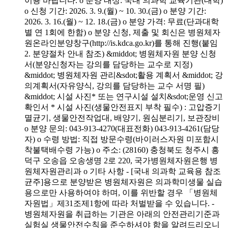
이용 바랍니다. o 분양 대상: 국내 의과학 교육기관(대학)
o 신청 기간: 2026. 3. 9.(월) ~ 10. 30.(금) o 분양 기간:
2026. 3. 16.(월) ~ 12. 18.(금) o 분양 가격: 무료(단과대학
별 연 1회에 한함) o 분양 신청, 제출 및 회신은 병원체자
원온라인분양창구(http://is.kdca.go.kr)를 통해 진행(붙임
2. 분양절차 안내 참조) &middot; 병원체자원 분양 신청
서(분양신청자는 강의를 담당하는 교수로 지정)
&middot; 병원체자원 관리&sdot;활용 계획서 &middot; 강
의계획서(자유양식, 강의를 담당하는 교수 서명 필)
&middot; 시설 사진* 또는 연구시설 설치&sdot;운영 신고
확인서 * 시설 사진(생물안전표지 부착 필수) : 고압증기
멸균기, 생물안전작업대, 배양기, 원심분리기, 보관장비
o 분양 문의: 043-913-4270(대표전화) 043-913-4261(담당
자) o 수령 방법: 직접 방문수령(바이러스자원 미포함시
착불택배수령 가능) o 주소: (28160) 충청북도 청주시 흥
덕구 오송읍 오송생명 2로 220, 국가병원체자원은행 병
원체자원관리과 o 기타 사항 - [국내 의과학 교육용 참조
균주]용으로 분양받은 병원체자원은 의과학미생물 실습
용으로만 사용하여야 하며, 이를 위반할 경우 「병원체
자원법」제31조제1항에 따라 처벌받을 수 있습니다. -
병원체자원을 취급하는 기관은 아래의 안전관리기준과
실험실 생물안전수칙을 준수하셔야 함을 알려드리오니