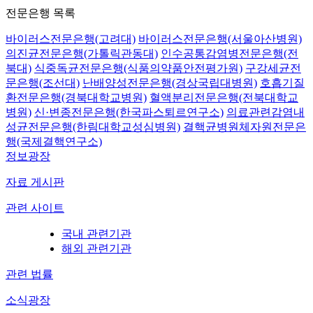
전문은행 목록
바이러스전문은행(고려대)
바이러스전문은행(서울아산병원)
의진균전문은행(가톨릭관동대)
인수공통감염병전문은행(전
북대)
식중독균전문은행(식품의약품안전평가원)
구강세균전
문은행(조선대)
난배양성전문은행(경상국립대병원)
호흡기질
환전문은행(경북대학교병원)
혈액분리전문은행(전북대학교
병원)
신·변종전문은행(한국파스퇴르연구소)
의료관련감염내
성균전문은행(한림대학교성심병원)
결핵균병원체자원전문은
행(국제결핵연구소)
정보광장
자료 게시판
관련 사이트
국내 관련기관
해외 관련기관
관련 법률
소식광장