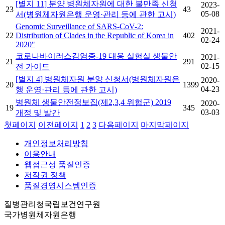
[별지 11] 분양 병원체자원에 대한 불만족 신청
2023-
23
43
05-08
서(병원체자원은행 운영·관리 등에 관한 고시)
Genomic Surveillance of SARS-CoV-2:
2021-
22
Distribution of Clades in the Republic of Korea in
402
02-24
2020"
코로나바이러스감염증-19 대응 실험실 생물안
2021-
21
291
02-15
전 가이드
[별지 4] 병원체자원 분양 신청서(병원체자원은
2020-
20
1399
04-23
행 운영·관리 등에 관한 고시)
병원체 생물안전정보집(제2,3,4 위험군) 2019
2020-
19
345
03-03
개정 및 발간
첫페이지
이전페이지
1
2
3
다음페이지
마지막페이지
개인정보처리방침
이용안내
웹접근성 품질인증
저작권 정책
품질경영시스템인증
질병관리청국립보건연구원
국가병원체자원은행