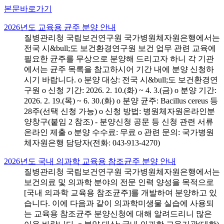
본문바로가기
2026년도 교육용 균주 분양 안내
질병관리청 국립보건연구원 국가병원체자원은행에서는
전국 시&bull;도 보건환경연구원 보건 업무 관련 교육에
필요한 균주를 무상으로 분양해 드리고자 하니 각 기관
에서는 균주 목록을 참고하시어 기간 내에 분양 신청하
시기 바랍니다. o 분양 대상: 전국 시&bull;도 보건환경연
구원 o 신청 기간: 2026. 2. 10.(화) ~ 4. 3.(금) o 분양 기간:
2026. 2. 19.(목) ~ 6. 30.(화) o 분양 균주: Bacillus cereus 등
28주(선택 신청 가능) o 신청 방법: 병원체자원온라인분
양창구(붙임 2 참조) - 분양신청 공문 등 신청 관련 서류
온라인 제출 o 분양 수수료: 무료 o 관련 문의: 국가병원
체자원은행 담당자(전화: 043-913-4270)
2026년도 국내 의과학 교육용 참조균주 분양 안내
질병관리청 국립보건연구원 국가병원체자원은행에서는
보건의료 및 의과학 분야의 전문 인력 양성을 목적으로
[국내 의과학 교육용 참조균주]를 개발하여 분양하고 있
습니다. 이에 다음과 같이 의과학미생물 실습에 사용되
는 교육용 참조균주 분양신청에 대해 알려드리니 많은