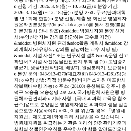
이용 바랍니다. o 분양 대상: 국내 의과학 교육기관(대학)
o 신청 기간: 2026. 3. 9.(월) ~ 10. 30.(금) o 분양 기간:
2026. 3. 16.(월) ~ 12. 18.(금) o 분양 가격: 무료(단과대학
별 연 1회에 한함) o 분양 신청, 제출 및 회신은 병원체자
원온라인분양창구(http://is.kdca.go.kr)를 통해 진행(붙임
2. 분양절차 안내 참조) &middot; 병원체자원 분양 신청
서(분양신청자는 강의를 담당하는 교수로 지정)
&middot; 병원체자원 관리&sdot;활용 계획서 &middot; 강
의계획서(자유양식, 강의를 담당하는 교수 서명 필)
&middot; 시설 사진* 또는 연구시설 설치&sdot;운영 신고
확인서 * 시설 사진(생물안전표지 부착 필수) : 고압증기
멸균기, 생물안전작업대, 배양기, 원심분리기, 보관장비
o 분양 문의: 043-913-4270(대표전화) 043-913-4261(담당
자) o 수령 방법: 직접 방문수령(바이러스자원 미포함시
착불택배수령 가능) o 주소: (28160) 충청북도 청주시 흥
덕구 오송읍 오송생명 2로 220, 국가병원체자원은행 병
원체자원관리과 o 기타 사항 - [국내 의과학 교육용 참조
균주]용으로 분양받은 병원체자원은 의과학미생물 실습
용으로만 사용하여야 하며, 이를 위반할 경우 「병원체
자원법」제31조제1항에 따라 처벌받을 수 있습니다. -
병원체자원을 취급하는 기관은 아래의 안전관리기준과
실험실 생물안전수칙을 준수하셔야 함을 알려드리오니