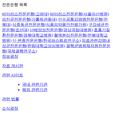
전문은행 목록
바이러스전문은행(고려대)
바이러스전문은행(서울아산병원)
의진균전문은행(가톨릭관동대)
인수공통감염병전문은행(전
북대)
식중독균전문은행(식품의약품안전평가원)
구강세균전
문은행(조선대)
난배양성전문은행(경상국립대병원)
호흡기질
환전문은행(경북대학교병원)
혈액분리전문은행(전북대학교
병원)
신·변종전문은행(한국파스퇴르연구소)
의료관련감염내
성균전문은행(한림대학교성심병원)
결핵균병원체자원전문은
행(국제결핵연구소)
정보광장
자료 게시판
관련 사이트
국내 관련기관
해외 관련기관
관련 법률
소식광장