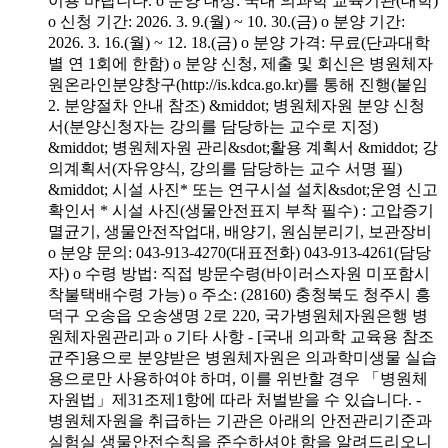
이용 바랍니다. o 분양 대상: 국내 의과학 교육기관(대학)
o 신청 기간: 2026. 3. 9.(월) ~ 10. 30.(금) o 분양 기간:
2026. 3. 16.(월) ~ 12. 18.(금) o 분양 가격: 무료(단과대학
별 연 1회에 한함) o 분양 신청, 제출 및 회신은 병원체자
원온라인분양창구(http://is.kdca.go.kr)를 통해 진행(붙임
2. 분양절차 안내 참조) &middot; 병원체자원 분양 신청
서(분양신청자는 강의를 담당하는 교수로 지정)
&middot; 병원체자원 관리&sdot;활용 계획서 &middot; 강
의계획서(자유양식, 강의를 담당하는 교수 서명 필)
&middot; 시설 사진* 또는 연구시설 설치&sdot;운영 신고
확인서 * 시설 사진(생물안전표지 부착 필수) : 고압증기
멸균기, 생물안전작업대, 배양기, 원심분리기, 보관장비
o 분양 문의: 043-913-4270(대표전화) 043-913-4261(담당
자) o 수령 방법: 직접 방문수령(바이러스자원 미포함시
착불택배수령 가능) o 주소: (28160) 충청북도 청주시 흥
덕구 오송읍 오송생명 2로 220, 국가병원체자원은행 병
원체자원관리과 o 기타 사항 - [국내 의과학 교육용 참조
균주]용으로 분양받은 병원체자원은 의과학미생물 실습
용으로만 사용하여야 하며, 이를 위반할 경우 「병원체
자원법」제31조제1항에 따라 처벌받을 수 있습니다. -
병원체자원을 취급하는 기관은 아래의 안전관리기준과
실험실 생물안전수칙을 준수하셔야 함을 알려드리오니