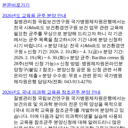
본문바로가기
2026년도 교육용 균주 분양 안내
질병관리청 국립보건연구원 국가병원체자원은행에서는
전국 시&bull;도 보건환경연구원 보건 업무 관련 교육에
필요한 균주를 무상으로 분양해 드리고자 하니 각 기관
에서는 균주 목록을 참고하시어 기간 내에 분양 신청하
시기 바랍니다. o 분양 대상: 전국 시&bull;도 보건환경연
구원 o 신청 기간: 2026. 2. 10.(화) ~ 4. 3.(금) o 분양 기간:
2026. 2. 19.(목) ~ 6. 30.(화) o 분양 균주: Bacillus cereus 등
28주(선택 신청 가능) o 신청 방법: 병원체자원온라인분
양창구(붙임 2 참조) - 분양신청 공문 등 신청 관련 서류
온라인 제출 o 분양 수수료: 무료 o 관련 문의: 국가병원
체자원은행 담당자(전화: 043-913-4270)
2026년도 국내 의과학 교육용 참조균주 분양 안내
질병관리청 국립보건연구원 국가병원체자원은행에서는
보건의료 및 의과학 분야의 전문 인력 양성을 목적으로
[국내 의과학 교육용 참조균주]를 개발하여 분양하고 있
습니다. 이에 다음과 같이 의과학미생물 실습에 사용되
는 교육용 참조균주 분양신청에 대해 알려드리니 많은