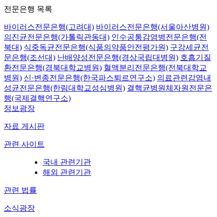
전문은행 목록
바이러스전문은행(고려대)
바이러스전문은행(서울아산병원)
의진균전문은행(가톨릭관동대)
인수공통감염병전문은행(전
북대)
식중독균전문은행(식품의약품안전평가원)
구강세균전
문은행(조선대)
난배양성전문은행(경상국립대병원)
호흡기질
환전문은행(경북대학교병원)
혈액분리전문은행(전북대학교
병원)
신·변종전문은행(한국파스퇴르연구소)
의료관련감염내
성균전문은행(한림대학교성심병원)
결핵균병원체자원전문은
행(국제결핵연구소)
정보광장
자료 게시판
관련 사이트
국내 관련기관
해외 관련기관
관련 법률
소식광장