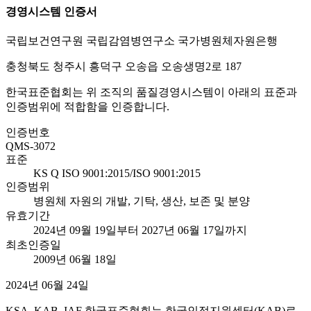
경영시스템 인증서
국립보건연구원 국립감염병연구소 국가병원체자원은행
충청북도 청주시 흥덕구 오송읍 오송생명2로 187
한국표준협회는 위 조직의 품질경영시스템이 아래의 표준과
인증범위에 적합함을 인증합니다.
인증번호
QMS-3072
표준
KS Q ISO 9001:2015/ISO 9001:2015
인증범위
병원체 자원의 개발, 기탁, 생산, 보존 및 분양
유효기간
2024년 09월 19일부터 2027년 06월 17일까지
최초인증일
2009년 06월 18일
2024년 06월 24일
KSA, KAB, IAF 한국표준협회는 한국인정지원센터(KAB)로