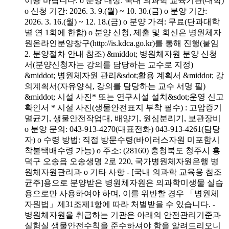
이용 바랍니다. o 분양 대상: 국내 의과학 교육기관(대학)
o 신청 기간: 2026. 3. 9.(월) ~ 10. 30.(금) o 분양 기간:
2026. 3. 16.(월) ~ 12. 18.(금) o 분양 가격: 무료(단과대학
별 연 1회에 한함) o 분양 신청, 제출 및 회신은 병원체자
원온라인분양창구(http://is.kdca.go.kr)를 통해 진행(붙임
2. 분양절차 안내 참조) &middot; 병원체자원 분양 신청
서(분양신청자는 강의를 담당하는 교수로 지정)
&middot; 병원체자원 관리&sdot;활용 계획서 &middot; 강
의계획서(자유양식, 강의를 담당하는 교수 서명 필)
&middot; 시설 사진* 또는 연구시설 설치&sdot;운영 신고
확인서 * 시설 사진(생물안전표지 부착 필수) : 고압증기
멸균기, 생물안전작업대, 배양기, 원심분리기, 보관장비
o 분양 문의: 043-913-4270(대표전화) 043-913-4261(담당
자) o 수령 방법: 직접 방문수령(바이러스자원 미포함시
착불택배수령 가능) o 주소: (28160) 충청북도 청주시 흥
덕구 오송읍 오송생명 2로 220, 국가병원체자원은행 병
원체자원관리과 o 기타 사항 - [국내 의과학 교육용 참조
균주]용으로 분양받은 병원체자원은 의과학미생물 실습
용으로만 사용하여야 하며, 이를 위반할 경우 「병원체
자원법」제31조제1항에 따라 처벌받을 수 있습니다. -
병원체자원을 취급하는 기관은 아래의 안전관리기준과
실험실 생물안전수칙을 준수하셔야 함을 알려드리오니