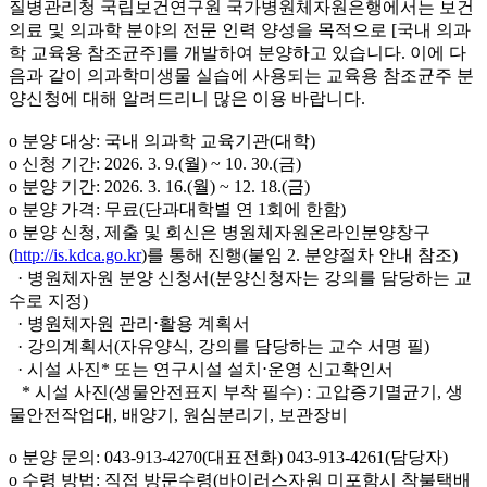
질병관리청 국립보건연구원 국가병원체자원은행에서는 보건
의료 및 의과학 분야의 전문 인력 양성을 목적으로 [국내 의과
학 교육용 참조균주]를 개발하여 분양하고 있습니다. 이에 다
음과 같이 의과학미생물 실습에 사용되는 교육용 참조균주 분
양신청에 대해 알려드리니 많은 이용 바랍니다.
o 분양 대상: 국내 의과학 교육기관(대학)
o 신청 기간: 2026. 3. 9.(월) ~ 10. 30.(금)
o 분양 기간: 2026. 3. 16.(월) ~ 12. 18.(금)
o 분양 가격: 무료(단과대학별 연 1회에 한함)
o 분양 신청, 제출 및 회신은 병원체자원온라인분양창구
(
http://is.kdca.go.kr
)를 통해 진행(붙임 2. 분양절차 안내 참조)
· 병원체자원 분양 신청서(분양신청자는 강의를 담당하는 교
수로 지정)
· 병원체자원 관리⋅활용 계획서
· 강의계획서(자유양식, 강의를 담당하는 교수 서명 필)
· 시설 사진* 또는 연구시설 설치⋅운영 신고확인서
* 시설 사진(생물안전표지 부착 필수) : 고압증기멸균기, 생
물안전작업대, 배양기, 원심분리기, 보관장비
o 분양 문의: 043-913-4270(대표전화) 043-913-4261(담당자)
o 수령 방법: 직접 방문수령(바이러스자원 미포함시 착불택배