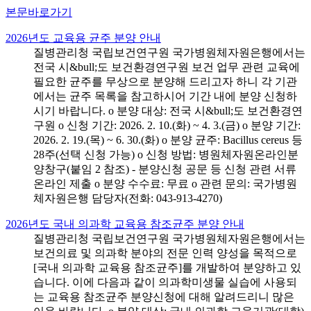
본문바로가기
2026년도 교육용 균주 분양 안내
질병관리청 국립보건연구원 국가병원체자원은행에서는
전국 시&bull;도 보건환경연구원 보건 업무 관련 교육에
필요한 균주를 무상으로 분양해 드리고자 하니 각 기관
에서는 균주 목록을 참고하시어 기간 내에 분양 신청하
시기 바랍니다. o 분양 대상: 전국 시&bull;도 보건환경연
구원 o 신청 기간: 2026. 2. 10.(화) ~ 4. 3.(금) o 분양 기간:
2026. 2. 19.(목) ~ 6. 30.(화) o 분양 균주: Bacillus cereus 등
28주(선택 신청 가능) o 신청 방법: 병원체자원온라인분
양창구(붙임 2 참조) - 분양신청 공문 등 신청 관련 서류
온라인 제출 o 분양 수수료: 무료 o 관련 문의: 국가병원
체자원은행 담당자(전화: 043-913-4270)
2026년도 국내 의과학 교육용 참조균주 분양 안내
질병관리청 국립보건연구원 국가병원체자원은행에서는
보건의료 및 의과학 분야의 전문 인력 양성을 목적으로
[국내 의과학 교육용 참조균주]를 개발하여 분양하고 있
습니다. 이에 다음과 같이 의과학미생물 실습에 사용되
는 교육용 참조균주 분양신청에 대해 알려드리니 많은