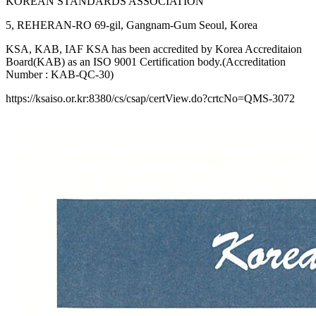
KOREAN STANDARDS ASSOCIATION
5, REHERAN-RO 69-gil, Gangnam-Gum Seoul, Korea
KSA, KAB, IAF KSA has been accredited by Korea Accreditaion
Board(KAB) as an ISO 9001 Certification body.(Accreditation
Number : KAB-QC-30)
https://ksaiso.or.kr:8380/cs/csap/certView.do?crtcNo=QMS-3072