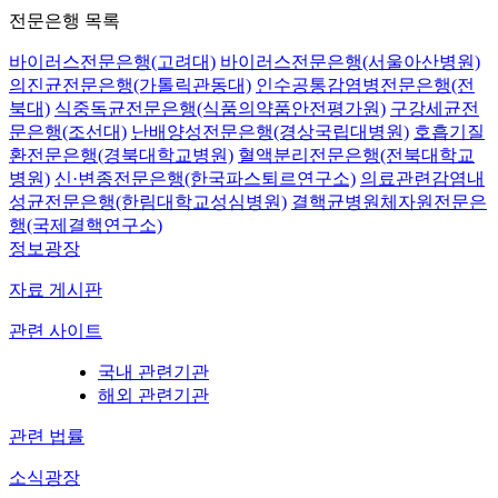
전문은행 목록
바이러스전문은행(고려대)
바이러스전문은행(서울아산병원)
의진균전문은행(가톨릭관동대)
인수공통감염병전문은행(전
북대)
식중독균전문은행(식품의약품안전평가원)
구강세균전
문은행(조선대)
난배양성전문은행(경상국립대병원)
호흡기질
환전문은행(경북대학교병원)
혈액분리전문은행(전북대학교
병원)
신·변종전문은행(한국파스퇴르연구소)
의료관련감염내
성균전문은행(한림대학교성심병원)
결핵균병원체자원전문은
행(국제결핵연구소)
정보광장
자료 게시판
관련 사이트
국내 관련기관
해외 관련기관
관련 법률
소식광장