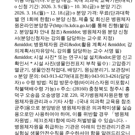
이용 바랍니다. o 분양 대상: 국내 의과학 교육기관(대학)
o 신청 기간: 2026. 3. 9.(월) ~ 10. 30.(금) o 분양 기간:
2026. 3. 16.(월) ~ 12. 18.(금) o 분양 가격: 무료(단과대학
별 연 1회에 한함) o 분양 신청, 제출 및 회신은 병원체자
원온라인분양창구(http://is.kdca.go.kr)를 통해 진행(붙임
2. 분양절차 안내 참조) &middot; 병원체자원 분양 신청
서(분양신청자는 강의를 담당하는 교수로 지정)
&middot; 병원체자원 관리&sdot;활용 계획서 &middot; 강
의계획서(자유양식, 강의를 담당하는 교수 서명 필)
&middot; 시설 사진* 또는 연구시설 설치&sdot;운영 신고
확인서 * 시설 사진(생물안전표지 부착 필수) : 고압증기
멸균기, 생물안전작업대, 배양기, 원심분리기, 보관장비
o 분양 문의: 043-913-4270(대표전화) 043-913-4261(담당
자) o 수령 방법: 직접 방문수령(바이러스자원 미포함시
착불택배수령 가능) o 주소: (28160) 충청북도 청주시 흥
덕구 오송읍 오송생명 2로 220, 국가병원체자원은행 병
원체자원관리과 o 기타 사항 - [국내 의과학 교육용 참조
균주]용으로 분양받은 병원체자원은 의과학미생물 실습
용으로만 사용하여야 하며, 이를 위반할 경우 「병원체
자원법」제31조제1항에 따라 처벌받을 수 있습니다. -
병원체자원을 취급하는 기관은 아래의 안전관리기준과
실험실 생물안전수칙을 준수하셔야 함을 알려드리오니