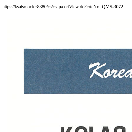
https://ksaiso.or.kr:8380/cs/csap/certView.do?crtcNo=QMS-3072