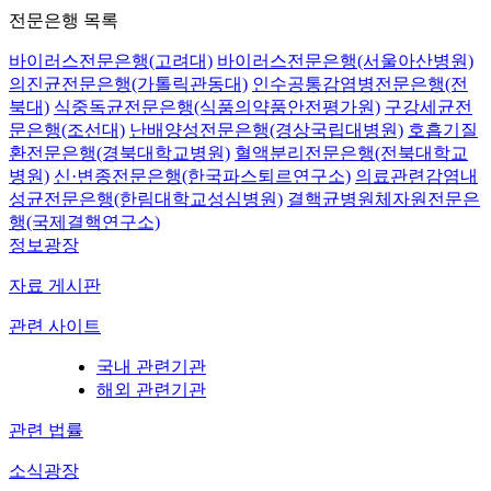
전문은행 목록
바이러스전문은행(고려대)
바이러스전문은행(서울아산병원)
의진균전문은행(가톨릭관동대)
인수공통감염병전문은행(전
북대)
식중독균전문은행(식품의약품안전평가원)
구강세균전
문은행(조선대)
난배양성전문은행(경상국립대병원)
호흡기질
환전문은행(경북대학교병원)
혈액분리전문은행(전북대학교
병원)
신·변종전문은행(한국파스퇴르연구소)
의료관련감염내
성균전문은행(한림대학교성심병원)
결핵균병원체자원전문은
행(국제결핵연구소)
정보광장
자료 게시판
관련 사이트
국내 관련기관
해외 관련기관
관련 법률
소식광장