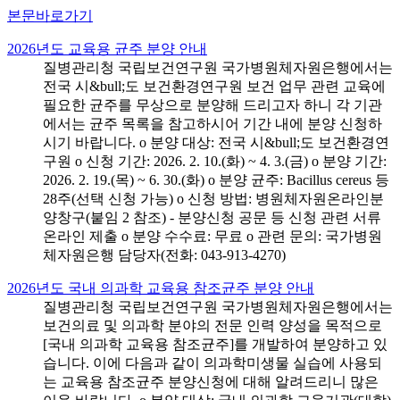
본문바로가기
2026년도 교육용 균주 분양 안내
질병관리청 국립보건연구원 국가병원체자원은행에서는
전국 시&bull;도 보건환경연구원 보건 업무 관련 교육에
필요한 균주를 무상으로 분양해 드리고자 하니 각 기관
에서는 균주 목록을 참고하시어 기간 내에 분양 신청하
시기 바랍니다. o 분양 대상: 전국 시&bull;도 보건환경연
구원 o 신청 기간: 2026. 2. 10.(화) ~ 4. 3.(금) o 분양 기간:
2026. 2. 19.(목) ~ 6. 30.(화) o 분양 균주: Bacillus cereus 등
28주(선택 신청 가능) o 신청 방법: 병원체자원온라인분
양창구(붙임 2 참조) - 분양신청 공문 등 신청 관련 서류
온라인 제출 o 분양 수수료: 무료 o 관련 문의: 국가병원
체자원은행 담당자(전화: 043-913-4270)
2026년도 국내 의과학 교육용 참조균주 분양 안내
질병관리청 국립보건연구원 국가병원체자원은행에서는
보건의료 및 의과학 분야의 전문 인력 양성을 목적으로
[국내 의과학 교육용 참조균주]를 개발하여 분양하고 있
습니다. 이에 다음과 같이 의과학미생물 실습에 사용되
는 교육용 참조균주 분양신청에 대해 알려드리니 많은