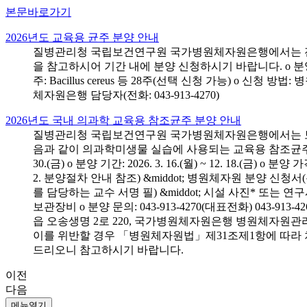
본문바로가기
2026년도 교육용 균주 분양 안내
질병관리청 국립보건연구원 국가병원체자원은행에서는 전국 
을 참고하시어 기간 내에 분양 신청하시기 바랍니다. o 분양 대상: 전국 시
주: Bacillus cereus 등 28주(선택 신청 가능) o 
체자원은행 담당자(전화: 043-913-4270)
2026년도 국내 의과학 교육용 참조균주 분양 안내
질병관리청 국립보건연구원 국가병원체자원은행에서는 보건의
음과 같이 의과학미생물 실습에 사용되는 교육용 참조균주 분양신청
30.(금) o 분양 기간: 2026. 3. 16.(월) ~ 12. 18.(
2. 분양절차 안내 참조) &middot; 병원체자원 분양 신청
를 담당하는 교수 서명 필) &middot; 시설 사진* 또는
보관장비 o 분양 문의: 043-913-4270(대표전화) 043-
읍 오송생명 2로 220, 국가병원체자원은행 병원체자원관
이를 위반할 경우 「병원체자원법」제31조제1항에 따라 
드리오니 참고하시기 바랍니다.
이전
다음
메뉴열기