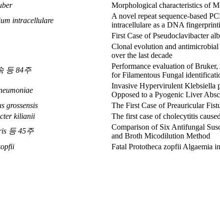
uber
Morphological characteristics of 
A novel repeat sequence-based PC
um intracellulare
intracellulare as a DNA fingerprint
First Case of Pseudoclavibacter alb
Clonal evolution and antimicrobial
over the last decade
Performance evaluation of Bruke
us속 등 84주
for Filamentous Fungal identificati
Invasive Hypervirulent Klebsiella
pneumoniae
Opposed to a Pyogenic Liver Absc
s grossensis
The First Case of Preauricular Fis
ter kilianii
The first case of cholecytitis cause
Comparison of Six Antifungal Sus
ris 등 45주
and Broth Micodilution Method
opfii
Fatal Prototheca zopfii Algaemia 