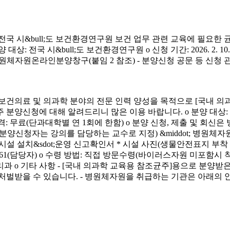
시&bull;도 보건환경연구원 보건 업무 관련 교육에 필요한 
&bull;도 보건환경연구원 o 신청 기간: 2026. 2. 10.(화) ~ 4. 3.
신청 방법: 병원체자원온라인분양창구(붙임 2 참조) - 분양신청 공문 등 신
료 및 의과학 분야의 전문 인력 양성을 목적으로 [국내 의과
에 대해 알려드리니 많은 이용 바랍니다. o 분양 대상: 국내 의과학 교
금) o 분양 가격: 무료(단과대학별 연 1회에 한함) o 분양 신청, 제출 및 회신
서(분양신청자는 강의를 담당하는 교수로 지정) &middot; 병원체자원
 연구시설 설치&sdot;운영 신고확인서 * 시설 사진(생물안전표지 부
913-4261(담당자) o 수령 방법: 직접 방문수령(바이러스자원 미포함시
리과 o 기타 사항 - [국내 의과학 교육용 참조균주]용으로 분
처벌받을 수 있습니다. - 병원체자원을 취급하는 기관은 아래