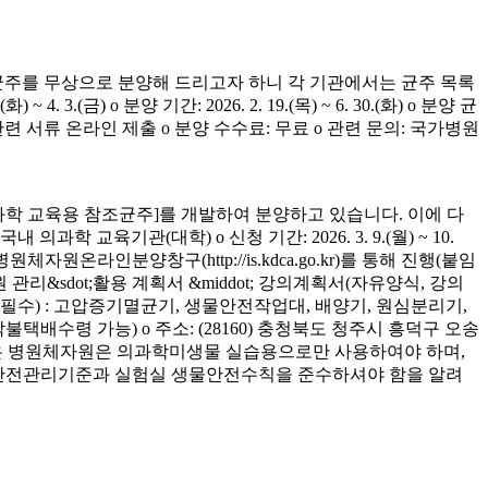
균주를 무상으로 분양해 드리고자 하니 각 기관에서는 균주 목록
(금) o 분양 기간: 2026. 2. 19.(목) ~ 6. 30.(화) o 분양 균
청 관련 서류 온라인 제출 o 분양 수수료: 무료 o 관련 문의: 국가병원
학 교육용 참조균주]를 개발하여 분양하고 있습니다. 이에 다
육기관(대학) o 신청 기간: 2026. 3. 9.(월) ~ 10.
은 병원체자원온라인분양창구(http://is.kdca.go.kr)를 통해 진행(붙임
 관리&sdot;활용 계획서 &middot; 강의계획서(자유양식, 강의
착 필수) : 고압증기멸균기, 생물안전작업대, 배양기, 원심분리기,
 착불택배수령 가능) o 주소: (28160) 충청북도 청주시 흥덕구 오송
양받은 병원체자원은 의과학미생물 실습용으로만 사용하여야 하며,
의 안전관리기준과 실험실 생물안전수칙을 준수하셔야 함을 알려