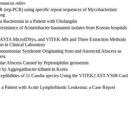
Monascus ruber
R (rep-PCR) using specific repeat sequences of Mycobacterium
ing
a Bacteremia in a Patient with Cholangitis
 resistance of Acinetobacter baumannii isolates from Korean hospitals
r, ASTA MicroIDSys, and VITEK-MS and Three Extraction Methods
on in Clinical Laboratory
 pneumoniae Syndrome Originating from and Anorectal Abscess as
ess
tular Abscess Caused by Peptoniphilus grossensis
d by Aggregatibacter kilianii in Korea
ceptibilities of 11 Candia species Using the VITEK2 AST-YS08 Card
in a Patient with Acute Lymphoblastic Leukemia: a Case Report