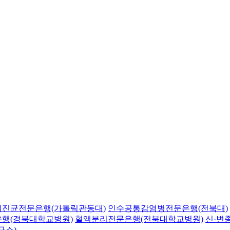
의진균전문은행(가톨릭관동대)
인수공통감염병전문은행(전북대)
행(경북대학교병원)
혈액분리전문은행(전북대학교병원)
신·변
구소)