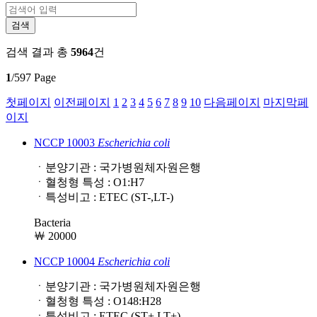
검색 결과
총
5964
건
1
/597 Page
첫페이지
이전페이지
1
2
3
4
5
6
7
8
9
10
다음페이지
마지막페
이지
NCCP 10003
Escherichia
coli
ㆍ분양기관 : 국가병원체자원은행
ㆍ혈청형 특성 : O1:H7
ㆍ특성비고 : ETEC (ST-,LT-)
Bacteria
￦ 20000
NCCP 10004
Escherichia
coli
ㆍ분양기관 : 국가병원체자원은행
ㆍ혈청형 특성 : O148:H28
ㆍ특성비고 : ETEC (ST+,LT+)