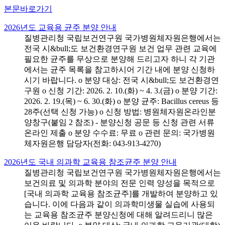
본문바로가기
2026년도 교육용 균주 분양 안내
질병관리청 국립보건연구원 국가병원체자원은행에서는
전국 시&bull;도 보건환경연구원 보건 업무 관련 교육에
필요한 균주를 무상으로 분양해 드리고자 하니 각 기관
에서는 균주 목록을 참고하시어 기간 내에 분양 신청하
시기 바랍니다. o 분양 대상: 전국 시&bull;도 보건환경연
구원 o 신청 기간: 2026. 2. 10.(화) ~ 4. 3.(금) o 분양 기간:
2026. 2. 19.(목) ~ 6. 30.(화) o 분양 균주: Bacillus cereus 등
28주(선택 신청 가능) o 신청 방법: 병원체자원온라인분
양창구(붙임 2 참조) - 분양신청 공문 등 신청 관련 서류
온라인 제출 o 분양 수수료: 무료 o 관련 문의: 국가병원
체자원은행 담당자(전화: 043-913-4270)
2026년도 국내 의과학 교육용 참조균주 분양 안내
질병관리청 국립보건연구원 국가병원체자원은행에서는
보건의료 및 의과학 분야의 전문 인력 양성을 목적으로
[국내 의과학 교육용 참조균주]를 개발하여 분양하고 있
습니다. 이에 다음과 같이 의과학미생물 실습에 사용되
는 교육용 참조균주 분양신청에 대해 알려드리니 많은