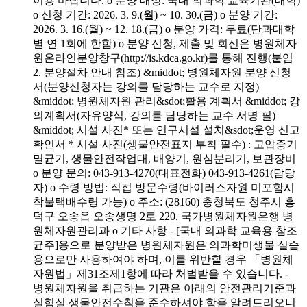
이용 바랍니다. o 분양 대상: 국내 의과학 교육기관(대학)
o 신청 기간: 2026. 3. 9.(월) ~ 10. 30.(금) o 분양 기간:
2026. 3. 16.(월) ~ 12. 18.(금) o 분양 가격: 무료(단과대학
별 연 1회에 한함) o 분양 신청, 제출 및 회신은 병원체자
원온라인분양창구(http://is.kdca.go.kr)를 통해 진행(붙임
2. 분양절차 안내 참조) &middot; 병원체자원 분양 신청
서(분양신청자는 강의를 담당하는 교수로 지정)
&middot; 병원체자원 관리&sdot;활용 계획서 &middot; 강
의계획서(자유양식, 강의를 담당하는 교수 서명 필)
&middot; 시설 사진* 또는 연구시설 설치&sdot;운영 신고
확인서 * 시설 사진(생물안전표지 부착 필수) : 고압증기
멸균기, 생물안전작업대, 배양기, 원심분리기, 보관장비
o 분양 문의: 043-913-4270(대표전화) 043-913-4261(담당
자) o 수령 방법: 직접 방문수령(바이러스자원 미포함시
착불택배수령 가능) o 주소: (28160) 충청북도 청주시 흥
덕구 오송읍 오송생명 2로 220, 국가병원체자원은행 병
원체자원관리과 o 기타 사항 - [국내 의과학 교육용 참조
균주]용으로 분양받은 병원체자원은 의과학미생물 실습
용으로만 사용하여야 하며, 이를 위반할 경우 「병원체
자원법」제31조제1항에 따라 처벌받을 수 있습니다. -
병원체자원을 취급하는 기관은 아래의 안전관리기준과
실험실 생물안전수칙을 준수하셔야 함을 알려드리오니