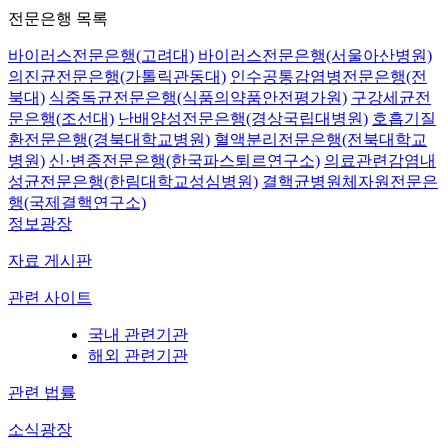
전문은행 목록
바이러스전문은행(고려대)
바이러스전문은행(서울아산병원)
의진균전문은행(가톨릭관동대)
인수공통감염병전문은행(전
북대)
식중독균전문은행(식품의약품안전평가원)
구강세균전
문은행(조선대)
난배양성전문은행(경상국립대병원)
호흡기질
환전문은행(경북대학교병원)
혈액분리전문은행(전북대학교
병원)
신·변종전문은행(한국파스퇴르연구소)
의료관련감염내
성균전문은행(한림대학교성심병원)
결핵균병원체자원전문은
행(국제결핵연구소)
정보광장
자료 게시판
관련 사이트
국내 관련기관
해외 관련기관
관련 법률
소식광장