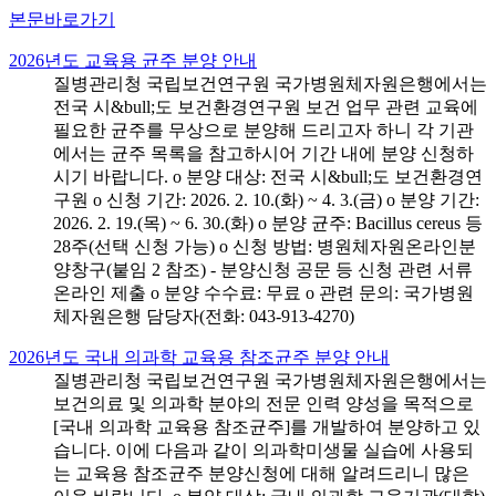
본문바로가기
2026년도 교육용 균주 분양 안내
질병관리청 국립보건연구원 국가병원체자원은행에서는
전국 시&bull;도 보건환경연구원 보건 업무 관련 교육에
필요한 균주를 무상으로 분양해 드리고자 하니 각 기관
에서는 균주 목록을 참고하시어 기간 내에 분양 신청하
시기 바랍니다. o 분양 대상: 전국 시&bull;도 보건환경연
구원 o 신청 기간: 2026. 2. 10.(화) ~ 4. 3.(금) o 분양 기간:
2026. 2. 19.(목) ~ 6. 30.(화) o 분양 균주: Bacillus cereus 등
28주(선택 신청 가능) o 신청 방법: 병원체자원온라인분
양창구(붙임 2 참조) - 분양신청 공문 등 신청 관련 서류
온라인 제출 o 분양 수수료: 무료 o 관련 문의: 국가병원
체자원은행 담당자(전화: 043-913-4270)
2026년도 국내 의과학 교육용 참조균주 분양 안내
질병관리청 국립보건연구원 국가병원체자원은행에서는
보건의료 및 의과학 분야의 전문 인력 양성을 목적으로
[국내 의과학 교육용 참조균주]를 개발하여 분양하고 있
습니다. 이에 다음과 같이 의과학미생물 실습에 사용되
는 교육용 참조균주 분양신청에 대해 알려드리니 많은