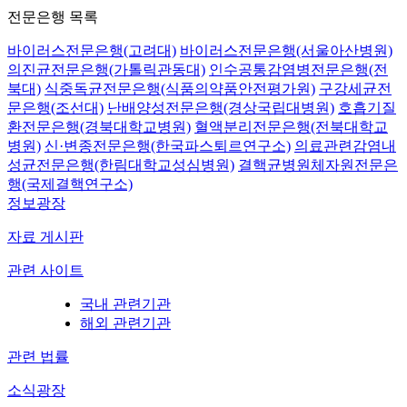
전문은행 목록
바이러스전문은행(고려대)
바이러스전문은행(서울아산병원)
의진균전문은행(가톨릭관동대)
인수공통감염병전문은행(전
북대)
식중독균전문은행(식품의약품안전평가원)
구강세균전
문은행(조선대)
난배양성전문은행(경상국립대병원)
호흡기질
환전문은행(경북대학교병원)
혈액분리전문은행(전북대학교
병원)
신·변종전문은행(한국파스퇴르연구소)
의료관련감염내
성균전문은행(한림대학교성심병원)
결핵균병원체자원전문은
행(국제결핵연구소)
정보광장
자료 게시판
관련 사이트
국내 관련기관
해외 관련기관
관련 법률
소식광장