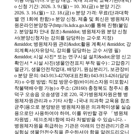
이용 바랍니다. o 분양 대상: 국내 의과학 교육기관(대학)
o 신청 기간: 2026. 3. 9.(월) ~ 10. 30.(금) o 분양 기간:
2026. 3. 16.(월) ~ 12. 18.(금) o 분양 가격: 무료(단과대학
별 연 1회에 한함) o 분양 신청, 제출 및 회신은 병원체자
원온라인분양창구(http://is.kdca.go.kr)를 통해 진행(붙임
2. 분양절차 안내 참조) &middot; 병원체자원 분양 신청
서(분양신청자는 강의를 담당하는 교수로 지정)
&middot; 병원체자원 관리&sdot;활용 계획서 &middot; 강
의계획서(자유양식, 강의를 담당하는 교수 서명 필)
&middot; 시설 사진* 또는 연구시설 설치&sdot;운영 신고
확인서 * 시설 사진(생물안전표지 부착 필수) : 고압증기
멸균기, 생물안전작업대, 배양기, 원심분리기, 보관장비
o 분양 문의: 043-913-4270(대표전화) 043-913-4261(담당
자) o 수령 방법: 직접 방문수령(바이러스자원 미포함시
착불택배수령 가능) o 주소: (28160) 충청북도 청주시 흥
덕구 오송읍 오송생명 2로 220, 국가병원체자원은행 병
원체자원관리과 o 기타 사항 - [국내 의과학 교육용 참조
균주]용으로 분양받은 병원체자원은 의과학미생물 실습
용으로만 사용하여야 하며, 이를 위반할 경우 「병원체
자원법」제31조제1항에 따라 처벌받을 수 있습니다. -
병원체자원을 취급하는 기관은 아래의 안전관리기준과
실험실 생물안전수칙을 준수하셔야 함을 알려드리오니