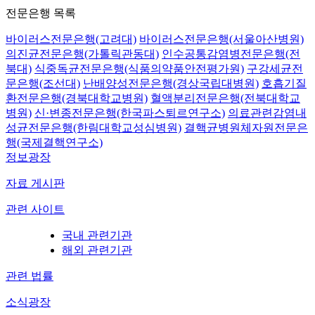
전문은행 목록
바이러스전문은행(고려대)
바이러스전문은행(서울아산병원)
의진균전문은행(가톨릭관동대)
인수공통감염병전문은행(전
북대)
식중독균전문은행(식품의약품안전평가원)
구강세균전
문은행(조선대)
난배양성전문은행(경상국립대병원)
호흡기질
환전문은행(경북대학교병원)
혈액분리전문은행(전북대학교
병원)
신·변종전문은행(한국파스퇴르연구소)
의료관련감염내
성균전문은행(한림대학교성심병원)
결핵균병원체자원전문은
행(국제결핵연구소)
정보광장
자료 게시판
관련 사이트
국내 관련기관
해외 관련기관
관련 법률
소식광장