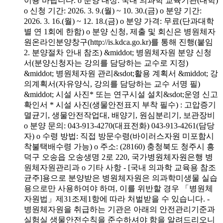
이용 바랍니다. o 분양 대상: 국내 의과학 교육기관(대학)
o 신청 기간: 2026. 3. 9.(월) ~ 10. 30.(금) o 분양 기간:
2026. 3. 16.(월) ~ 12. 18.(금) o 분양 가격: 무료(단과대학
별 연 1회에 한함) o 분양 신청, 제출 및 회신은 병원체자
원온라인분양창구(http://is.kdca.go.kr)를 통해 진행(붙임
2. 분양절차 안내 참조) &middot; 병원체자원 분양 신청
서(분양신청자는 강의를 담당하는 교수로 지정)
&middot; 병원체자원 관리&sdot;활용 계획서 &middot; 강
의계획서(자유양식, 강의를 담당하는 교수 서명 필)
&middot; 시설 사진* 또는 연구시설 설치&sdot;운영 신고
확인서 * 시설 사진(생물안전표지 부착 필수) : 고압증기
멸균기, 생물안전작업대, 배양기, 원심분리기, 보관장비
o 분양 문의: 043-913-4270(대표전화) 043-913-4261(담당
자) o 수령 방법: 직접 방문수령(바이러스자원 미포함시
착불택배수령 가능) o 주소: (28160) 충청북도 청주시 흥
덕구 오송읍 오송생명 2로 220, 국가병원체자원은행 병
원체자원관리과 o 기타 사항 - [국내 의과학 교육용 참조
균주]용으로 분양받은 병원체자원은 의과학미생물 실습
용으로만 사용하여야 하며, 이를 위반할 경우 「병원체
자원법」제31조제1항에 따라 처벌받을 수 있습니다. -
병원체자원을 취급하는 기관은 아래의 안전관리기준과
실험실 생물안전수칙을 준수하셔야 함을 알려드리오니