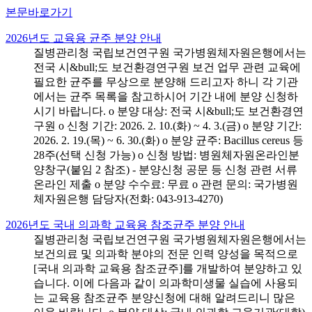
본문바로가기
2026년도 교육용 균주 분양 안내
질병관리청 국립보건연구원 국가병원체자원은행에서는
전국 시&bull;도 보건환경연구원 보건 업무 관련 교육에
필요한 균주를 무상으로 분양해 드리고자 하니 각 기관
에서는 균주 목록을 참고하시어 기간 내에 분양 신청하
시기 바랍니다. o 분양 대상: 전국 시&bull;도 보건환경연
구원 o 신청 기간: 2026. 2. 10.(화) ~ 4. 3.(금) o 분양 기간:
2026. 2. 19.(목) ~ 6. 30.(화) o 분양 균주: Bacillus cereus 등
28주(선택 신청 가능) o 신청 방법: 병원체자원온라인분
양창구(붙임 2 참조) - 분양신청 공문 등 신청 관련 서류
온라인 제출 o 분양 수수료: 무료 o 관련 문의: 국가병원
체자원은행 담당자(전화: 043-913-4270)
2026년도 국내 의과학 교육용 참조균주 분양 안내
질병관리청 국립보건연구원 국가병원체자원은행에서는
보건의료 및 의과학 분야의 전문 인력 양성을 목적으로
[국내 의과학 교육용 참조균주]를 개발하여 분양하고 있
습니다. 이에 다음과 같이 의과학미생물 실습에 사용되
는 교육용 참조균주 분양신청에 대해 알려드리니 많은