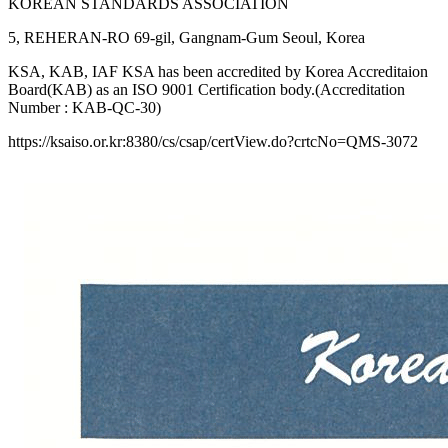
KOREAN STANDARDS ASSOCIATION
5, REHERAN-RO 69-gil, Gangnam-Gum Seoul, Korea
KSA, KAB, IAF KSA has been accredited by Korea Accreditaion
Board(KAB) as an ISO 9001 Certification body.(Accreditation
Number : KAB-QC-30)
https://ksaiso.or.kr:8380/cs/csap/certView.do?crtcNo=QMS-3072