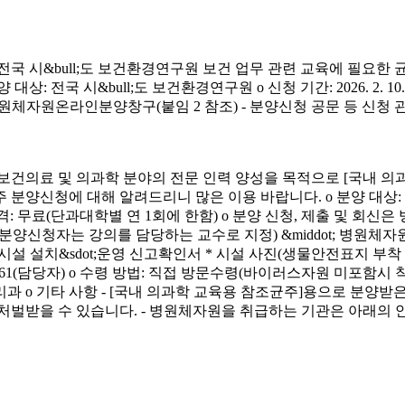
시&bull;도 보건환경연구원 보건 업무 관련 교육에 필요한 
&bull;도 보건환경연구원 o 신청 기간: 2026. 2. 10.(화) ~ 4. 3.
신청 방법: 병원체자원온라인분양창구(붙임 2 참조) - 분양신청 공문 등 신
료 및 의과학 분야의 전문 인력 양성을 목적으로 [국내 의과
에 대해 알려드리니 많은 이용 바랍니다. o 분양 대상: 국내 의과학 교
금) o 분양 가격: 무료(단과대학별 연 1회에 한함) o 분양 신청, 제출 및 회신
서(분양신청자는 강의를 담당하는 교수로 지정) &middot; 병원체자원
 연구시설 설치&sdot;운영 신고확인서 * 시설 사진(생물안전표지 부
913-4261(담당자) o 수령 방법: 직접 방문수령(바이러스자원 미포함시
리과 o 기타 사항 - [국내 의과학 교육용 참조균주]용으로 분
처벌받을 수 있습니다. - 병원체자원을 취급하는 기관은 아래