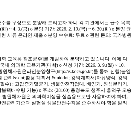
균주를 무상으로 분양해 드리고자 하니 각 기관에서는 균주 목록
(금) o 분양 기간: 2026. 2. 19.(목) ~ 6. 30.(화) o 분양 균
청 관련 서류 온라인 제출 o 분양 수수료: 무료 o 관련 문의: 국가병원
학 교육용 참조균주]를 개발하여 분양하고 있습니다. 이에 다
육기관(대학) o 신청 기간: 2026. 3. 9.(월) ~ 10.
은 병원체자원온라인분양창구(http://is.kdca.go.kr)를 통해 진행(붙임
 관리&sdot;활용 계획서 &middot; 강의계획서(자유양식, 강의
착 필수) : 고압증기멸균기, 생물안전작업대, 배양기, 원심분리기,
 착불택배수령 가능) o 주소: (28160) 충청북도 청주시 흥덕구 오송
양받은 병원체자원은 의과학미생물 실습용으로만 사용하여야 하며,
의 안전관리기준과 실험실 생물안전수칙을 준수하셔야 함을 알려