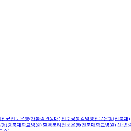
의진균전문은행(가톨릭관동대)
인수공통감염병전문은행(전북대)
행(경북대학교병원)
혈액분리전문은행(전북대학교병원)
신·변
구소)