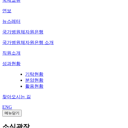
국제교류
연보
뉴스레터
국가병원체자원은행
국가병원체자원은행 소개
직원소개
성과현황
기탁현황
분양현황
활용현황
찾아오시는 길
ENG
메뉴닫기
소식광장