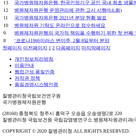
13
국가병원체자원은행, 한국인정기구 공인 국내 최초 생물자원은행
12
병원체자원은행 운영관리에 관한 고시 시행(9.6.화)
11
국가병원체자원은행 2021년 분양 현황 발표
10
병원체자원 기탁도 온라인으로 접수하세요
9
병원체자원은행의 국가적 책임을 수행하기 위한 첫 번째 ‘
8
‘코로나19바이러스 변이주, 2월 8일부터 분양
첫페이지
이전페이지
1
2
다음페이지
마지막페이지
개인정보처리방침
이용안내
웹접근성 품질인증
저작권 정책
품질경영시스템인증
질병관리청국립보건연구원
국가병원체자원은행
(28160) 충청북도 청주시 흥덕구 오송읍 오송생명2로 220
질병관리청 국립보건원 국립감염병연구소 병원체자원관리과(
COPYRIGHT © 2020 질병관리청 ALL RIGHTS RESERVED.