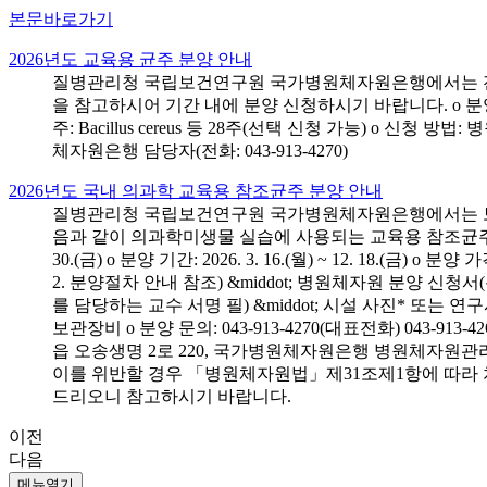
본문바로가기
2026년도 교육용 균주 분양 안내
질병관리청 국립보건연구원 국가병원체자원은행에서는 전국 
을 참고하시어 기간 내에 분양 신청하시기 바랍니다. o 분양 대상: 전국 시
주: Bacillus cereus 등 28주(선택 신청 가능) o 
체자원은행 담당자(전화: 043-913-4270)
2026년도 국내 의과학 교육용 참조균주 분양 안내
질병관리청 국립보건연구원 국가병원체자원은행에서는 보건의
음과 같이 의과학미생물 실습에 사용되는 교육용 참조균주 분양신청
30.(금) o 분양 기간: 2026. 3. 16.(월) ~ 12. 18.(
2. 분양절차 안내 참조) &middot; 병원체자원 분양 신청
를 담당하는 교수 서명 필) &middot; 시설 사진* 또는
보관장비 o 분양 문의: 043-913-4270(대표전화) 043-
읍 오송생명 2로 220, 국가병원체자원은행 병원체자원관
이를 위반할 경우 「병원체자원법」제31조제1항에 따라 
드리오니 참고하시기 바랍니다.
이전
다음
메뉴열기