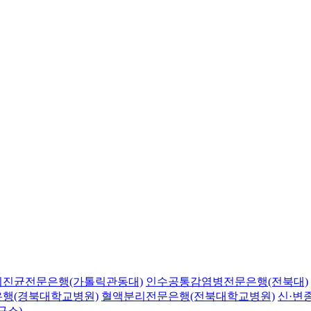
의진균전문은행(가톨릭관동대)
인수공통감염병전문은행(전북대)
행(경북대학교병원)
혈액분리전문은행(전북대학교병원)
신·변
구소)