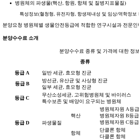
병원체의 파생물(핵산, 항원, 항체 및 질병지표물질)
특성정보(혈청형, 유전자형, 항생제내성 및 임상/역학정보 
분양요청 병원체별 생물안전등급에 적합한 연구시설과 전문인력
분양수수료 소개
분양수수료 종류 및 가격에 대한 정
종류
등급 A
일반 세균, 효모형 진균
방선균, 유산균 및 사상형 진균
등급 B
일부 세균, 효모형 진균
무산소성세균, 고위험병원체 및 바이러스
등급 C
특수보존 및 배양이 요구되는 병원체
병원체자원 A등
핵산
병원체자원 B등급
병원체자원 C등급
등급 D
파생물질
단클론 항체
항체
다클론 항체