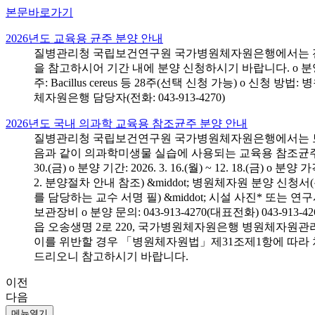
본문바로가기
2026년도 교육용 균주 분양 안내
질병관리청 국립보건연구원 국가병원체자원은행에서는 전국 
을 참고하시어 기간 내에 분양 신청하시기 바랍니다. o 분양 대상: 전국 시
주: Bacillus cereus 등 28주(선택 신청 가능) o 
체자원은행 담당자(전화: 043-913-4270)
2026년도 국내 의과학 교육용 참조균주 분양 안내
질병관리청 국립보건연구원 국가병원체자원은행에서는 보건의
음과 같이 의과학미생물 실습에 사용되는 교육용 참조균주 분양신청
30.(금) o 분양 기간: 2026. 3. 16.(월) ~ 12. 18.(
2. 분양절차 안내 참조) &middot; 병원체자원 분양 신청
를 담당하는 교수 서명 필) &middot; 시설 사진* 또는
보관장비 o 분양 문의: 043-913-4270(대표전화) 043-
읍 오송생명 2로 220, 국가병원체자원은행 병원체자원관
이를 위반할 경우 「병원체자원법」제31조제1항에 따라 
드리오니 참고하시기 바랍니다.
이전
다음
메뉴열기