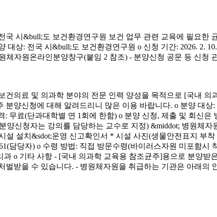
시&bull;도 보건환경연구원 보건 업무 관련 교육에 필요한 
&bull;도 보건환경연구원 o 신청 기간: 2026. 2. 10.(화) ~ 4. 3.
신청 방법: 병원체자원온라인분양창구(붙임 2 참조) - 분양신청 공문 등 신
료 및 의과학 분야의 전문 인력 양성을 목적으로 [국내 의과
에 대해 알려드리니 많은 이용 바랍니다. o 분양 대상: 국내 의과학 교
금) o 분양 가격: 무료(단과대학별 연 1회에 한함) o 분양 신청, 제출 및 회신
서(분양신청자는 강의를 담당하는 교수로 지정) &middot; 병원체자원
 연구시설 설치&sdot;운영 신고확인서 * 시설 사진(생물안전표지 부
913-4261(담당자) o 수령 방법: 직접 방문수령(바이러스자원 미포함시
리과 o 기타 사항 - [국내 의과학 교육용 참조균주]용으로 분
처벌받을 수 있습니다. - 병원체자원을 취급하는 기관은 아래