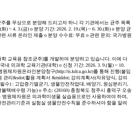
균주를 무상으로 분양해 드리고자 하니 각 기관에서는 균주 목록
(금) o 분양 기간: 2026. 2. 19.(목) ~ 6. 30.(화) o 분양 균
청 관련 서류 온라인 제출 o 분양 수수료: 무료 o 관련 문의: 국가병원
학 교육용 참조균주]를 개발하여 분양하고 있습니다. 이에 다
육기관(대학) o 신청 기간: 2026. 3. 9.(월) ~ 10.
은 병원체자원온라인분양창구(http://is.kdca.go.kr)를 통해 진행(붙임
 관리&sdot;활용 계획서 &middot; 강의계획서(자유양식, 강의
착 필수) : 고압증기멸균기, 생물안전작업대, 배양기, 원심분리기,
 착불택배수령 가능) o 주소: (28160) 충청북도 청주시 흥덕구 오송
양받은 병원체자원은 의과학미생물 실습용으로만 사용하여야 하며,
의 안전관리기준과 실험실 생물안전수칙을 준수하셔야 함을 알려