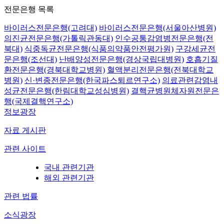
전문은행 목록
바이러스전문은행(고려대)
바이러스전문은행(서울아산병원)
의진균전문은행(가톨릭관동대)
인수공통감염병전문은행(전
북대)
식중독균전문은행(식품의약품안전평가원)
구강세균전
문은행(조선대)
난배양성전문은행(경상국립대병원)
호흡기질
환전문은행(경북대학교병원)
혈액분리전문은행(전북대학교
병원)
신·변종전문은행(한국파스퇴르연구소)
의료관련감염내
성균전문은행(한림대학교성심병원)
결핵균병원체자원전문은
행(국제결핵연구소)
정보광장
자료 게시판
관련 사이트
국내 관련기관
해외 관련기관
관련 법률
소식광장