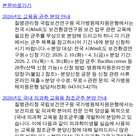
본문바로가기
2026년도 교육용 균주 분양 안내
질병관리청 국립보건연구원 국가병원체자원은행에서는
전국 시&bull;도 보건환경연구원 보건 업무 관련 교육에
필요한 균주를 무상으로 분양해 드리고자 하니 각 기관
에서는 균주 목록을 참고하시어 기간 내에 분양 신청하
시기 바랍니다. o 분양 대상: 전국 시&bull;도 보건환경연
구원 o 신청 기간: 2026. 2. 10.(화) ~ 4. 3.(금) o 분양 기간:
2026. 2. 19.(목) ~ 6. 30.(화) o 분양 균주: Bacillus cereus 등
28주(선택 신청 가능) o 신청 방법: 병원체자원온라인분
양창구(붙임 2 참조) - 분양신청 공문 등 신청 관련 서류
온라인 제출 o 분양 수수료: 무료 o 관련 문의: 국가병원
체자원은행 담당자(전화: 043-913-4270)
2026년도 국내 의과학 교육용 참조균주 분양 안내
질병관리청 국립보건연구원 국가병원체자원은행에서는
보건의료 및 의과학 분야의 전문 인력 양성을 목적으로
[국내 의과학 교육용 참조균주]를 개발하여 분양하고 있
습니다. 이에 다음과 같이 의과학미생물 실습에 사용되
는 교육용 참조균주 분양신청에 대해 알려드리니 많은