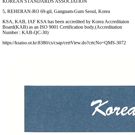
KOREAN STANDARDS ASSOCIATION
5, REHERAN-RO 69-gil, Gangnam-Gum Seoul, Korea
KSA, KAB, IAF KSA has been accredited by Korea Accreditaion
Board(KAB) as an ISO 9001 Certification body.(Accreditation
Number : KAB-QC-30)
https://ksaiso.or.kr:8380/cs/csap/certView.do?crtcNo=QMS-3072