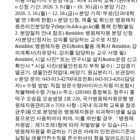
이용 바랍니다. o 분양 대상: 국내 의과학 교육기관(대학)
o 신청 기간: 2026. 3. 9.(월) ~ 10. 30.(금) o 분양 기간:
2026. 3. 16.(월) ~ 12. 18.(금) o 분양 가격: 무료(단과대학
별 연 1회에 한함) o 분양 신청, 제출 및 회신은 병원체자
원온라인분양창구(http://is.kdca.go.kr)를 통해 진행(붙임
2. 분양절차 안내 참조) &middot; 병원체자원 분양 신청
서(분양신청자는 강의를 담당하는 교수로 지정)
&middot; 병원체자원 관리&sdot;활용 계획서 &middot; 강
의계획서(자유양식, 강의를 담당하는 교수 서명 필)
&middot; 시설 사진* 또는 연구시설 설치&sdot;운영 신고
확인서 * 시설 사진(생물안전표지 부착 필수) : 고압증기
멸균기, 생물안전작업대, 배양기, 원심분리기, 보관장비
o 분양 문의: 043-913-4270(대표전화) 043-913-4261(담당
자) o 수령 방법: 직접 방문수령(바이러스자원 미포함시
착불택배수령 가능) o 주소: (28160) 충청북도 청주시 흥
덕구 오송읍 오송생명 2로 220, 국가병원체자원은행 병
원체자원관리과 o 기타 사항 - [국내 의과학 교육용 참조
균주]용으로 분양받은 병원체자원은 의과학미생물 실습
용으로만 사용하여야 하며, 이를 위반할 경우 「병원체
자원법」제31조제1항에 따라 처벌받을 수 있습니다. -
병원체자원을 취급하는 기관은 아래의 안전관리기준과
실험실 생물안전수칙을 준수하셔야 함을 알려드리오니