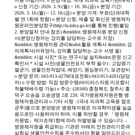
이용 바랍니다. o 분양 대상: 국내 의과학 교육기관(대학)
o 신청 기간: 2026. 3. 9.(월) ~ 10. 30.(금) o 분양 기간:
2026. 3. 16.(월) ~ 12. 18.(금) o 분양 가격: 무료(단과대학
별 연 1회에 한함) o 분양 신청, 제출 및 회신은 병원체자
원온라인분양창구(http://is.kdca.go.kr)를 통해 진행(붙임
2. 분양절차 안내 참조) &middot; 병원체자원 분양 신청
서(분양신청자는 강의를 담당하는 교수로 지정)
&middot; 병원체자원 관리&sdot;활용 계획서 &middot; 강
의계획서(자유양식, 강의를 담당하는 교수 서명 필)
&middot; 시설 사진* 또는 연구시설 설치&sdot;운영 신고
확인서 * 시설 사진(생물안전표지 부착 필수) : 고압증기
멸균기, 생물안전작업대, 배양기, 원심분리기, 보관장비
o 분양 문의: 043-913-4270(대표전화) 043-913-4261(담당
자) o 수령 방법: 직접 방문수령(바이러스자원 미포함시
착불택배수령 가능) o 주소: (28160) 충청북도 청주시 흥
덕구 오송읍 오송생명 2로 220, 국가병원체자원은행 병
원체자원관리과 o 기타 사항 - [국내 의과학 교육용 참조
균주]용으로 분양받은 병원체자원은 의과학미생물 실습
용으로만 사용하여야 하며, 이를 위반할 경우 「병원체
자원법」제31조제1항에 따라 처벌받을 수 있습니다. -
병원체자원을 취급하는 기관은 아래의 안전관리기준과
실험실 생물안전수칙을 준수하셔야 함을 알려드리오니