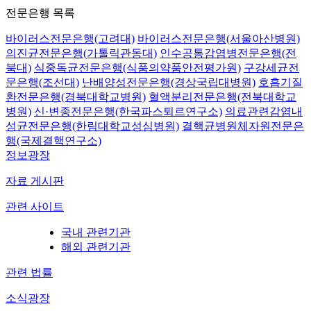
전문은행 목록
바이러스전문은행(고려대)
바이러스전문은행(서울아산병원)
의진균전문은행(가톨릭관동대)
인수공통감염병전문은행(전
북대)
식중독균전문은행(식품의약품안전평가원)
구강세균전
문은행(조선대)
난배양성전문은행(경상국립대병원)
호흡기질
환전문은행(경북대학교병원)
혈액분리전문은행(전북대학교
병원)
신·변종전문은행(한국파스퇴르연구소)
의료관련감염내
성균전문은행(한림대학교성심병원)
결핵균병원체자원전문은
행(국제결핵연구소)
정보광장
자료 게시판
관련 사이트
국내 관련기관
해외 관련기관
관련 법률
소식광장