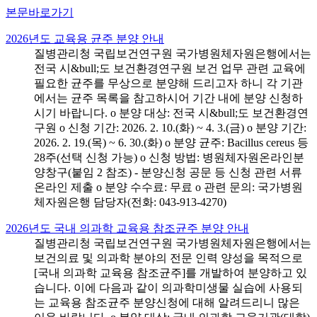
본문바로가기
2026년도 교육용 균주 분양 안내
질병관리청 국립보건연구원 국가병원체자원은행에서는
전국 시&bull;도 보건환경연구원 보건 업무 관련 교육에
필요한 균주를 무상으로 분양해 드리고자 하니 각 기관
에서는 균주 목록을 참고하시어 기간 내에 분양 신청하
시기 바랍니다. o 분양 대상: 전국 시&bull;도 보건환경연
구원 o 신청 기간: 2026. 2. 10.(화) ~ 4. 3.(금) o 분양 기간:
2026. 2. 19.(목) ~ 6. 30.(화) o 분양 균주: Bacillus cereus 등
28주(선택 신청 가능) o 신청 방법: 병원체자원온라인분
양창구(붙임 2 참조) - 분양신청 공문 등 신청 관련 서류
온라인 제출 o 분양 수수료: 무료 o 관련 문의: 국가병원
체자원은행 담당자(전화: 043-913-4270)
2026년도 국내 의과학 교육용 참조균주 분양 안내
질병관리청 국립보건연구원 국가병원체자원은행에서는
보건의료 및 의과학 분야의 전문 인력 양성을 목적으로
[국내 의과학 교육용 참조균주]를 개발하여 분양하고 있
습니다. 이에 다음과 같이 의과학미생물 실습에 사용되
는 교육용 참조균주 분양신청에 대해 알려드리니 많은