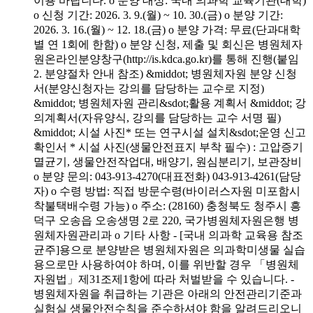
이용 바랍니다. o 분양 대상: 국내 의과학 교육기관(대학)
o 신청 기간: 2026. 3. 9.(월) ~ 10. 30.(금) o 분양 기간:
2026. 3. 16.(월) ~ 12. 18.(금) o 분양 가격: 무료(단과대학
별 연 1회에 한함) o 분양 신청, 제출 및 회신은 병원체자
원온라인분양창구(http://is.kdca.go.kr)를 통해 진행(붙임
2. 분양절차 안내 참조) &middot; 병원체자원 분양 신청
서(분양신청자는 강의를 담당하는 교수로 지정)
&middot; 병원체자원 관리&sdot;활용 계획서 &middot; 강
의계획서(자유양식, 강의를 담당하는 교수 서명 필)
&middot; 시설 사진* 또는 연구시설 설치&sdot;운영 신고
확인서 * 시설 사진(생물안전표지 부착 필수) : 고압증기
멸균기, 생물안전작업대, 배양기, 원심분리기, 보관장비
o 분양 문의: 043-913-4270(대표전화) 043-913-4261(담당
자) o 수령 방법: 직접 방문수령(바이러스자원 미포함시
착불택배수령 가능) o 주소: (28160) 충청북도 청주시 흥
덕구 오송읍 오송생명 2로 220, 국가병원체자원은행 병
원체자원관리과 o 기타 사항 - [국내 의과학 교육용 참조
균주]용으로 분양받은 병원체자원은 의과학미생물 실습
용으로만 사용하여야 하며, 이를 위반할 경우 「병원체
자원법」제31조제1항에 따라 처벌받을 수 있습니다. -
병원체자원을 취급하는 기관은 아래의 안전관리기준과
실험실 생물안전수칙을 준수하셔야 함을 알려드리오니