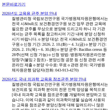
본문바로가기
2026년도 교육용 균주 분양 안내
질병관리청 국립보건연구원 국가병원체자원은행에서는
전국 시&bull;도 보건환경연구원 보건 업무 관련 교육에
필요한 균주를 무상으로 분양해 드리고자 하니 각 기관
에서는 균주 목록을 참고하시어 기간 내에 분양 신청하
시기 바랍니다. o 분양 대상: 전국 시&bull;도 보건환경연
구원 o 신청 기간: 2026. 2. 10.(화) ~ 4. 3.(금) o 분양 기간:
2026. 2. 19.(목) ~ 6. 30.(화) o 분양 균주: Bacillus cereus 등
28주(선택 신청 가능) o 신청 방법: 병원체자원온라인분
양창구(붙임 2 참조) - 분양신청 공문 등 신청 관련 서류
온라인 제출 o 분양 수수료: 무료 o 관련 문의: 국가병원
체자원은행 담당자(전화: 043-913-4270)
2026년도 국내 의과학 교육용 참조균주 분양 안내
질병관리청 국립보건연구원 국가병원체자원은행에서는
보건의료 및 의과학 분야의 전문 인력 양성을 목적으로
[국내 의과학 교육용 참조균주]를 개발하여 분양하고 있
습니다. 이에 다음과 같이 의과학미생물 실습에 사용되
는 교육용 참조균주 분양신청에 대해 알려드리니 많은