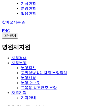
기탁현황
분양현황
활용현황
찾아오시는 길
ENG
메뉴닫기
병원체자원
자원검색
자원분양
분양절차
고위험병원체자원 분양절차
분양신청
분양수수료
교육용 참조균주 분양
자원기탁
기탁안내