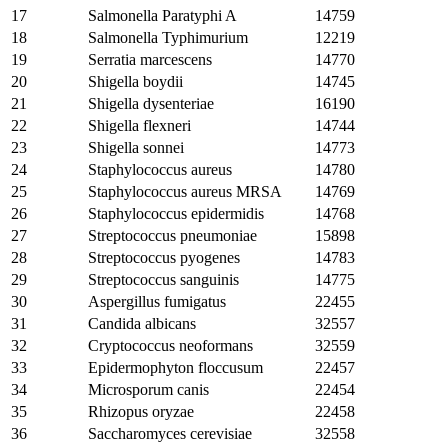
17
Salmonella Paratyphi A
14759
18
Salmonella Typhimurium
12219
19
Serratia marcescens
14770
20
Shigella boydii
14745
21
Shigella dysenteriae
16190
22
Shigella flexneri
14744
23
Shigella sonnei
14773
24
Staphylococcus aureus
14780
25
Staphylococcus aureus MRSA
14769
26
Staphylococcus epidermidis
14768
27
Streptococcus pneumoniae
15898
28
Streptococcus pyogenes
14783
29
Streptococcus sanguinis
14775
30
Aspergillus fumigatus
22455
31
Candida albicans
32557
32
Cryptococcus neoformans
32559
33
Epidermophyton floccusum
22457
34
Microsporum canis
22454
35
Rhizopus oryzae
22458
36
Saccharomyces cerevisiae
32558