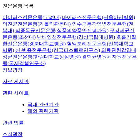
전문은행 목록
바이러스전문은행(고려대)
바이러스전문은행(서울아산병원)
의진균전문은행(가톨릭관동대)
인수공통감염병전문은행(전
북대)
식중독균전문은행(식품의약품안전평가원)
구강세균전
문은행(조선대)
난배양성전문은행(경상국립대병원)
호흡기질
환전문은행(경북대학교병원)
혈액분리전문은행(전북대학교
병원)
신·변종전문은행(한국파스퇴르연구소)
의료관련감염내
성균전문은행(한림대학교성심병원)
결핵균병원체자원전문은
행(국제결핵연구소)
정보광장
자료 게시판
관련 사이트
국내 관련기관
해외 관련기관
관련 법률
소식광장