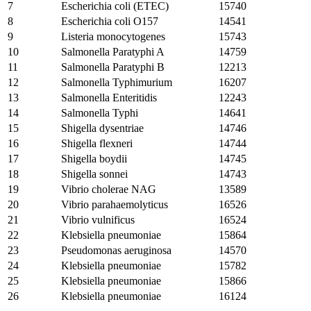
7
Escherichia coli (ETEC)
15740
8
Escherichia coli O157
14541
9
Listeria monocytogenes
15743
10
Salmonella Paratyphi A
14759
11
Salmonella Paratyphi B
12213
12
Salmonella Typhimurium
16207
13
Salmonella Enteritidis
12243
14
Salmonella Typhi
14641
15
Shigella dysentriae
14746
16
Shigella flexneri
14744
17
Shigella boydii
14745
18
Shigella sonnei
14743
19
Vibrio cholerae NAG
13589
20
Vibrio parahaemolyticus
16526
21
Vibrio vulnificus
16524
22
Klebsiella pneumoniae
15864
23
Pseudomonas aeruginosa
14570
24
Klebsiella pneumoniae
15782
25
Klebsiella pneumoniae
15866
26
Klebsiella pneumoniae
16124