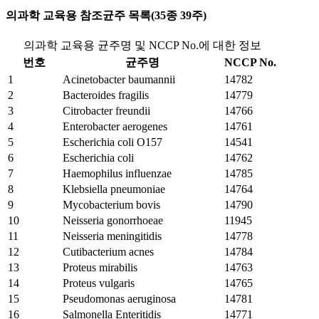
의과학 교육용 참조균주 목록(35종 39주)
의과학 교육용 균주명 및 NCCP No.에 대한 정보
번호
균주명
NCCP No.
1
Acinetobacter baumannii
14782
2
Bacteroides fragilis
14779
3
Citrobacter freundii
14766
4
Enterobacter aerogenes
14761
5
Escherichia coli O157
14541
6
Escherichia coli
14762
7
Haemophilus influenzae
14785
8
Klebsiella pneumoniae
14764
9
Mycobacterium bovis
14790
10
Neisseria gonorrhoeae
11945
11
Neisseria meningitidis
14778
12
Cutibacterium acnes
14784
13
Proteus mirabilis
14763
14
Proteus vulgaris
14765
15
Pseudomonas aeruginosa
14781
16
Salmonella Enteritidis
14771