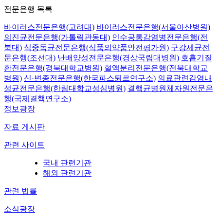
전문은행 목록
바이러스전문은행(고려대)
바이러스전문은행(서울아산병원)
의진균전문은행(가톨릭관동대)
인수공통감염병전문은행(전
북대)
식중독균전문은행(식품의약품안전평가원)
구강세균전
문은행(조선대)
난배양성전문은행(경상국립대병원)
호흡기질
환전문은행(경북대학교병원)
혈액분리전문은행(전북대학교
병원)
신·변종전문은행(한국파스퇴르연구소)
의료관련감염내
성균전문은행(한림대학교성심병원)
결핵균병원체자원전문은
행(국제결핵연구소)
정보광장
자료 게시판
관련 사이트
국내 관련기관
해외 관련기관
관련 법률
소식광장