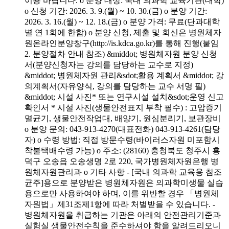
이용 바랍니다. o 분양 대상: 국내 의과학 교육기관(대학)
o 신청 기간: 2026. 3. 9.(월) ~ 10. 30.(금) o 분양 기간:
2026. 3. 16.(월) ~ 12. 18.(금) o 분양 가격: 무료(단과대학
별 연 1회에 한함) o 분양 신청, 제출 및 회신은 병원체자
원온라인분양창구(http://is.kdca.go.kr)를 통해 진행(붙임
2. 분양절차 안내 참조) &middot; 병원체자원 분양 신청
서(분양신청자는 강의를 담당하는 교수로 지정)
&middot; 병원체자원 관리&sdot;활용 계획서 &middot; 강
의계획서(자유양식, 강의를 담당하는 교수 서명 필)
&middot; 시설 사진* 또는 연구시설 설치&sdot;운영 신고
확인서 * 시설 사진(생물안전표지 부착 필수) : 고압증기
멸균기, 생물안전작업대, 배양기, 원심분리기, 보관장비
o 분양 문의: 043-913-4270(대표전화) 043-913-4261(담당
자) o 수령 방법: 직접 방문수령(바이러스자원 미포함시
착불택배수령 가능) o 주소: (28160) 충청북도 청주시 흥
덕구 오송읍 오송생명 2로 220, 국가병원체자원은행 병
원체자원관리과 o 기타 사항 - [국내 의과학 교육용 참조
균주]용으로 분양받은 병원체자원은 의과학미생물 실습
용으로만 사용하여야 하며, 이를 위반할 경우 「병원체
자원법」제31조제1항에 따라 처벌받을 수 있습니다. -
병원체자원을 취급하는 기관은 아래의 안전관리기준과
실험실 생물안전수칙을 준수하셔야 함을 알려드리오니