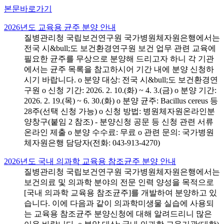
본문바로가기
2026년도 교육용 균주 분양 안내
질병관리청 국립보건연구원 국가병원체자원은행에서는
전국 시&bull;도 보건환경연구원 보건 업무 관련 교육에
필요한 균주를 무상으로 분양해 드리고자 하니 각 기관
에서는 균주 목록을 참고하시어 기간 내에 분양 신청하
시기 바랍니다. o 분양 대상: 전국 시&bull;도 보건환경연
구원 o 신청 기간: 2026. 2. 10.(화) ~ 4. 3.(금) o 분양 기간:
2026. 2. 19.(목) ~ 6. 30.(화) o 분양 균주: Bacillus cereus 등
28주(선택 신청 가능) o 신청 방법: 병원체자원온라인분
양창구(붙임 2 참조) - 분양신청 공문 등 신청 관련 서류
온라인 제출 o 분양 수수료: 무료 o 관련 문의: 국가병원
체자원은행 담당자(전화: 043-913-4270)
2026년도 국내 의과학 교육용 참조균주 분양 안내
질병관리청 국립보건연구원 국가병원체자원은행에서는
보건의료 및 의과학 분야의 전문 인력 양성을 목적으로
[국내 의과학 교육용 참조균주]를 개발하여 분양하고 있
습니다. 이에 다음과 같이 의과학미생물 실습에 사용되
는 교육용 참조균주 분양신청에 대해 알려드리니 많은