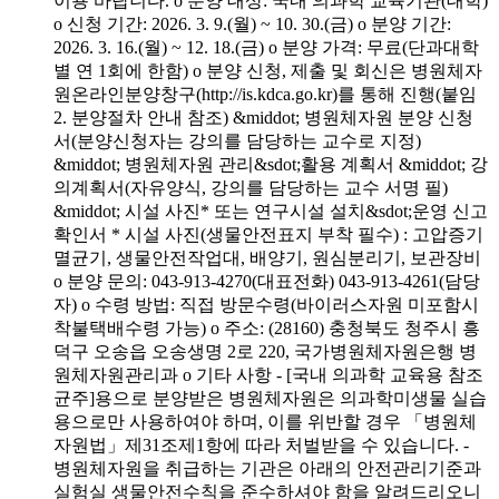
이용 바랍니다. o 분양 대상: 국내 의과학 교육기관(대학)
o 신청 기간: 2026. 3. 9.(월) ~ 10. 30.(금) o 분양 기간:
2026. 3. 16.(월) ~ 12. 18.(금) o 분양 가격: 무료(단과대학
별 연 1회에 한함) o 분양 신청, 제출 및 회신은 병원체자
원온라인분양창구(http://is.kdca.go.kr)를 통해 진행(붙임
2. 분양절차 안내 참조) &middot; 병원체자원 분양 신청
서(분양신청자는 강의를 담당하는 교수로 지정)
&middot; 병원체자원 관리&sdot;활용 계획서 &middot; 강
의계획서(자유양식, 강의를 담당하는 교수 서명 필)
&middot; 시설 사진* 또는 연구시설 설치&sdot;운영 신고
확인서 * 시설 사진(생물안전표지 부착 필수) : 고압증기
멸균기, 생물안전작업대, 배양기, 원심분리기, 보관장비
o 분양 문의: 043-913-4270(대표전화) 043-913-4261(담당
자) o 수령 방법: 직접 방문수령(바이러스자원 미포함시
착불택배수령 가능) o 주소: (28160) 충청북도 청주시 흥
덕구 오송읍 오송생명 2로 220, 국가병원체자원은행 병
원체자원관리과 o 기타 사항 - [국내 의과학 교육용 참조
균주]용으로 분양받은 병원체자원은 의과학미생물 실습
용으로만 사용하여야 하며, 이를 위반할 경우 「병원체
자원법」제31조제1항에 따라 처벌받을 수 있습니다. -
병원체자원을 취급하는 기관은 아래의 안전관리기준과
실험실 생물안전수칙을 준수하셔야 함을 알려드리오니