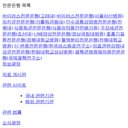
전문은행 목록
바이러스전문은행(고려대)
바이러스전문은행(서울아산병원)
의진균전문은행(가톨릭관동대)
인수공통감염병전문은행(전
북대)
식중독균전문은행(식품의약품안전평가원)
구강세균전
문은행(조선대)
난배양성전문은행(경상국립대병원)
호흡기질
환전문은행(경북대학교병원)
혈액분리전문은행(전북대학교
병원)
신·변종전문은행(한국파스퇴르연구소)
의료관련감염내
성균전문은행(한림대학교성심병원)
결핵균병원체자원전문은
행(국제결핵연구소)
정보광장
자료 게시판
관련 사이트
국내 관련기관
해외 관련기관
관련 법률
소식광장