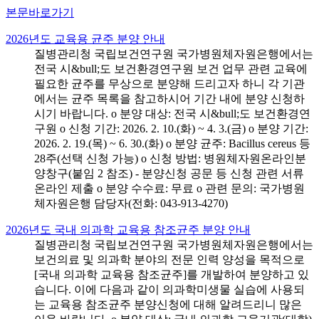
본문바로가기
2026년도 교육용 균주 분양 안내
질병관리청 국립보건연구원 국가병원체자원은행에서는
전국 시&bull;도 보건환경연구원 보건 업무 관련 교육에
필요한 균주를 무상으로 분양해 드리고자 하니 각 기관
에서는 균주 목록을 참고하시어 기간 내에 분양 신청하
시기 바랍니다. o 분양 대상: 전국 시&bull;도 보건환경연
구원 o 신청 기간: 2026. 2. 10.(화) ~ 4. 3.(금) o 분양 기간:
2026. 2. 19.(목) ~ 6. 30.(화) o 분양 균주: Bacillus cereus 등
28주(선택 신청 가능) o 신청 방법: 병원체자원온라인분
양창구(붙임 2 참조) - 분양신청 공문 등 신청 관련 서류
온라인 제출 o 분양 수수료: 무료 o 관련 문의: 국가병원
체자원은행 담당자(전화: 043-913-4270)
2026년도 국내 의과학 교육용 참조균주 분양 안내
질병관리청 국립보건연구원 국가병원체자원은행에서는
보건의료 및 의과학 분야의 전문 인력 양성을 목적으로
[국내 의과학 교육용 참조균주]를 개발하여 분양하고 있
습니다. 이에 다음과 같이 의과학미생물 실습에 사용되
는 교육용 참조균주 분양신청에 대해 알려드리니 많은