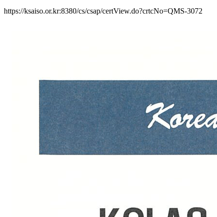
https://ksaiso.or.kr:8380/cs/csap/certView.do?crtcNo=QMS-3072