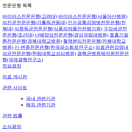
전문은행 목록
바이러스전문은행(고려대)
바이러스전문은행(서울아산병원)
의진균전문은행(가톨릭관동대)
인수공통감염병전문은행(전
북대)
식중독균전문은행(식품의약품안전평가원)
구강세균전
문은행(조선대)
난배양성전문은행(경상국립대병원)
호흡기질
환전문은행(경북대학교병원)
혈액분리전문은행(전북대학교
병원)
신·변종전문은행(한국파스퇴르연구소)
의료관련감염내
성균전문은행(한림대학교성심병원)
결핵균병원체자원전문은
행(국제결핵연구소)
정보광장
자료 게시판
관련 사이트
국내 관련기관
해외 관련기관
관련 법률
소식광장