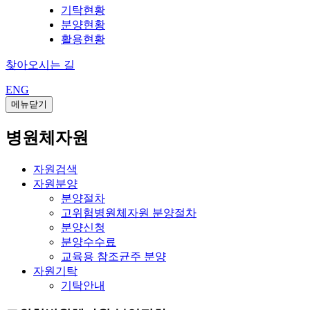
기탁현황
분양현황
활용현황
찾아오시는 길
ENG
메뉴닫기
병원체자원
자원검색
자원분양
분양절차
고위험병원체자원 분양절차
분양신청
분양수수료
교육용 참조균주 분양
자원기탁
기탁안내