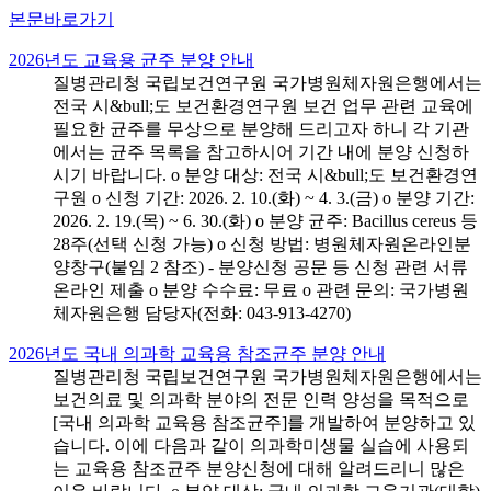
본문바로가기
2026년도 교육용 균주 분양 안내
질병관리청 국립보건연구원 국가병원체자원은행에서는
전국 시&bull;도 보건환경연구원 보건 업무 관련 교육에
필요한 균주를 무상으로 분양해 드리고자 하니 각 기관
에서는 균주 목록을 참고하시어 기간 내에 분양 신청하
시기 바랍니다. o 분양 대상: 전국 시&bull;도 보건환경연
구원 o 신청 기간: 2026. 2. 10.(화) ~ 4. 3.(금) o 분양 기간:
2026. 2. 19.(목) ~ 6. 30.(화) o 분양 균주: Bacillus cereus 등
28주(선택 신청 가능) o 신청 방법: 병원체자원온라인분
양창구(붙임 2 참조) - 분양신청 공문 등 신청 관련 서류
온라인 제출 o 분양 수수료: 무료 o 관련 문의: 국가병원
체자원은행 담당자(전화: 043-913-4270)
2026년도 국내 의과학 교육용 참조균주 분양 안내
질병관리청 국립보건연구원 국가병원체자원은행에서는
보건의료 및 의과학 분야의 전문 인력 양성을 목적으로
[국내 의과학 교육용 참조균주]를 개발하여 분양하고 있
습니다. 이에 다음과 같이 의과학미생물 실습에 사용되
는 교육용 참조균주 분양신청에 대해 알려드리니 많은