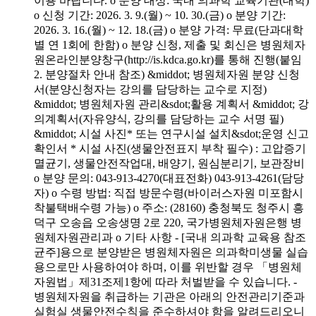
이용 바랍니다. o 분양 대상: 국내 의과학 교육기관(대학)
o 신청 기간: 2026. 3. 9.(월) ~ 10. 30.(금) o 분양 기간:
2026. 3. 16.(월) ~ 12. 18.(금) o 분양 가격: 무료(단과대학
별 연 1회에 한함) o 분양 신청, 제출 및 회신은 병원체자
원온라인분양창구(http://is.kdca.go.kr)를 통해 진행(붙임
2. 분양절차 안내 참조) &middot; 병원체자원 분양 신청
서(분양신청자는 강의를 담당하는 교수로 지정)
&middot; 병원체자원 관리&sdot;활용 계획서 &middot; 강
의계획서(자유양식, 강의를 담당하는 교수 서명 필)
&middot; 시설 사진* 또는 연구시설 설치&sdot;운영 신고
확인서 * 시설 사진(생물안전표지 부착 필수) : 고압증기
멸균기, 생물안전작업대, 배양기, 원심분리기, 보관장비
o 분양 문의: 043-913-4270(대표전화) 043-913-4261(담당
자) o 수령 방법: 직접 방문수령(바이러스자원 미포함시
착불택배수령 가능) o 주소: (28160) 충청북도 청주시 흥
덕구 오송읍 오송생명 2로 220, 국가병원체자원은행 병
원체자원관리과 o 기타 사항 - [국내 의과학 교육용 참조
균주]용으로 분양받은 병원체자원은 의과학미생물 실습
용으로만 사용하여야 하며, 이를 위반할 경우 「병원체
자원법」제31조제1항에 따라 처벌받을 수 있습니다. -
병원체자원을 취급하는 기관은 아래의 안전관리기준과
실험실 생물안전수칙을 준수하셔야 함을 알려드리오니