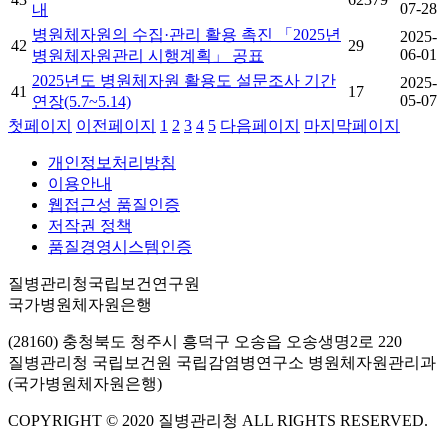
07-28
내
병원체자원의 수집·관리 활용 촉진 「2025년
2025-
42
29
06-01
병원체자원관리 시행계획」 공표
2025년도 병원체자원 활용도 설문조사 기간
2025-
41
17
05-07
연장(5.7~5.14)
첫페이지
이전페이지
1
2
3
4
5
다음페이지
마지막페이지
개인정보처리방침
이용안내
웹접근성 품질인증
저작권 정책
품질경영시스템인증
질병관리청국립보건연구원
국가병원체자원은행
(28160) 충청북도 청주시 흥덕구 오송읍 오송생명2로 220
질병관리청 국립보건원 국립감염병연구소 병원체자원관리과
(국가병원체자원은행)
COPYRIGHT © 2020 질병관리청 ALL RIGHTS RESERVED.