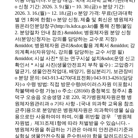
이용 바랍니다. o 분양 대상: 국내 의과학 교육기관(대학)
o 신청 기간: 2026. 3. 9.(월) ~ 10. 30.(금) o 분양 기간:
2026. 3. 16.(월) ~ 12. 18.(금) o 분양 가격: 무료(단과대학
별 연 1회에 한함) o 분양 신청, 제출 및 회신은 병원체자
원온라인분양창구(http://is.kdca.go.kr)를 통해 진행(붙임
2. 분양절차 안내 참조) &middot; 병원체자원 분양 신청
서(분양신청자는 강의를 담당하는 교수로 지정)
&middot; 병원체자원 관리&sdot;활용 계획서 &middot; 강
의계획서(자유양식, 강의를 담당하는 교수 서명 필)
&middot; 시설 사진* 또는 연구시설 설치&sdot;운영 신고
확인서 * 시설 사진(생물안전표지 부착 필수) : 고압증기
멸균기, 생물안전작업대, 배양기, 원심분리기, 보관장비
o 분양 문의: 043-913-4270(대표전화) 043-913-4261(담당
자) o 수령 방법: 직접 방문수령(바이러스자원 미포함시
착불택배수령 가능) o 주소: (28160) 충청북도 청주시 흥
덕구 오송읍 오송생명 2로 220, 국가병원체자원은행 병
원체자원관리과 o 기타 사항 - [국내 의과학 교육용 참조
균주]용으로 분양받은 병원체자원은 의과학미생물 실습
용으로만 사용하여야 하며, 이를 위반할 경우 「병원체
자원법」제31조제1항에 따라 처벌받을 수 있습니다. -
병원체자원을 취급하는 기관은 아래의 안전관리기준과
실험실 생물안전수칙을 준수하셔야 함을 알려드리오니