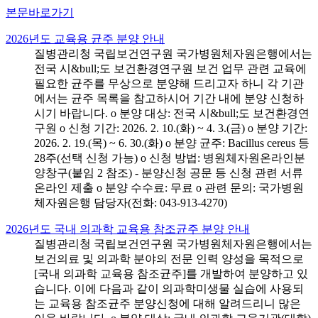
본문바로가기
2026년도 교육용 균주 분양 안내
질병관리청 국립보건연구원 국가병원체자원은행에서는
전국 시&bull;도 보건환경연구원 보건 업무 관련 교육에
필요한 균주를 무상으로 분양해 드리고자 하니 각 기관
에서는 균주 목록을 참고하시어 기간 내에 분양 신청하
시기 바랍니다. o 분양 대상: 전국 시&bull;도 보건환경연
구원 o 신청 기간: 2026. 2. 10.(화) ~ 4. 3.(금) o 분양 기간:
2026. 2. 19.(목) ~ 6. 30.(화) o 분양 균주: Bacillus cereus 등
28주(선택 신청 가능) o 신청 방법: 병원체자원온라인분
양창구(붙임 2 참조) - 분양신청 공문 등 신청 관련 서류
온라인 제출 o 분양 수수료: 무료 o 관련 문의: 국가병원
체자원은행 담당자(전화: 043-913-4270)
2026년도 국내 의과학 교육용 참조균주 분양 안내
질병관리청 국립보건연구원 국가병원체자원은행에서는
보건의료 및 의과학 분야의 전문 인력 양성을 목적으로
[국내 의과학 교육용 참조균주]를 개발하여 분양하고 있
습니다. 이에 다음과 같이 의과학미생물 실습에 사용되
는 교육용 참조균주 분양신청에 대해 알려드리니 많은