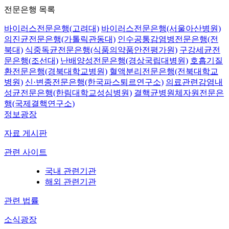
전문은행 목록
바이러스전문은행(고려대)
바이러스전문은행(서울아산병원)
의진균전문은행(가톨릭관동대)
인수공통감염병전문은행(전
북대)
식중독균전문은행(식품의약품안전평가원)
구강세균전
문은행(조선대)
난배양성전문은행(경상국립대병원)
호흡기질
환전문은행(경북대학교병원)
혈액분리전문은행(전북대학교
병원)
신·변종전문은행(한국파스퇴르연구소)
의료관련감염내
성균전문은행(한림대학교성심병원)
결핵균병원체자원전문은
행(국제결핵연구소)
정보광장
자료 게시판
관련 사이트
국내 관련기관
해외 관련기관
관련 법률
소식광장