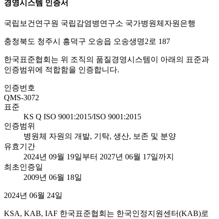
경영시스템 인증서
국립보건연구원 국립감염병연구소 국가병원체자원은행
충청북도 청주시 흥덕구 오송읍 오송생명2로 187
한국표준협회는 위 조직의 품질경영시스템이 아래의 표준과
인증범위에 적합함을 인증합니다.
인증번호
QMS-3072
표준
KS Q ISO 9001:2015/ISO 9001:2015
인증범위
병원체 자원의 개발, 기탁, 생산, 보존 및 분양
유효기간
2024년 09월 19일부터 2027년 06월 17일까지
최초인증일
2009년 06월 18일
2024년 06월 24일
KSA, KAB, IAF 한국표준협회는 한국인정지원센터(KAB)로