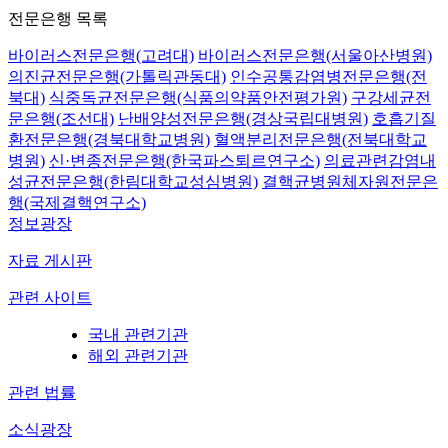
전문은행 목록
바이러스전문은행(고려대)
바이러스전문은행(서울아산병원)
의진균전문은행(가톨릭관동대)
인수공통감염병전문은행(전
북대)
식중독균전문은행(식품의약품안전평가원)
구강세균전
문은행(조선대)
난배양성전문은행(경상국립대병원)
호흡기질
환전문은행(경북대학교병원)
혈액분리전문은행(전북대학교
병원)
신·변종전문은행(한국파스퇴르연구소)
의료관련감염내
성균전문은행(한림대학교성심병원)
결핵균병원체자원전문은
행(국제결핵연구소)
정보광장
자료 게시판
관련 사이트
국내 관련기관
해외 관련기관
관련 법률
소식광장