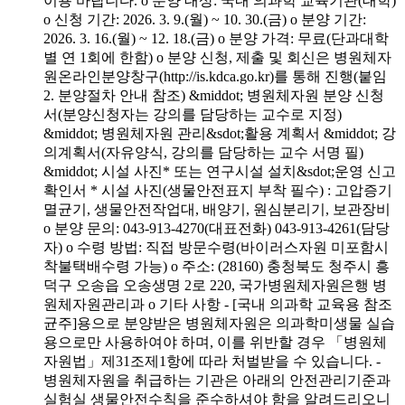
이용 바랍니다. o 분양 대상: 국내 의과학 교육기관(대학)
o 신청 기간: 2026. 3. 9.(월) ~ 10. 30.(금) o 분양 기간:
2026. 3. 16.(월) ~ 12. 18.(금) o 분양 가격: 무료(단과대학
별 연 1회에 한함) o 분양 신청, 제출 및 회신은 병원체자
원온라인분양창구(http://is.kdca.go.kr)를 통해 진행(붙임
2. 분양절차 안내 참조) &middot; 병원체자원 분양 신청
서(분양신청자는 강의를 담당하는 교수로 지정)
&middot; 병원체자원 관리&sdot;활용 계획서 &middot; 강
의계획서(자유양식, 강의를 담당하는 교수 서명 필)
&middot; 시설 사진* 또는 연구시설 설치&sdot;운영 신고
확인서 * 시설 사진(생물안전표지 부착 필수) : 고압증기
멸균기, 생물안전작업대, 배양기, 원심분리기, 보관장비
o 분양 문의: 043-913-4270(대표전화) 043-913-4261(담당
자) o 수령 방법: 직접 방문수령(바이러스자원 미포함시
착불택배수령 가능) o 주소: (28160) 충청북도 청주시 흥
덕구 오송읍 오송생명 2로 220, 국가병원체자원은행 병
원체자원관리과 o 기타 사항 - [국내 의과학 교육용 참조
균주]용으로 분양받은 병원체자원은 의과학미생물 실습
용으로만 사용하여야 하며, 이를 위반할 경우 「병원체
자원법」제31조제1항에 따라 처벌받을 수 있습니다. -
병원체자원을 취급하는 기관은 아래의 안전관리기준과
실험실 생물안전수칙을 준수하셔야 함을 알려드리오니