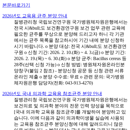
본문바로가기
2026년도 교육용 균주 분양 안내
질병관리청 국립보건연구원 국가병원체자원은행에서는
전국 시&bull;도 보건환경연구원 보건 업무 관련 교육에
필요한 균주를 무상으로 분양해 드리고자 하니 각 기관
에서는 균주 목록을 참고하시어 기간 내에 분양 신청하
시기 바랍니다. o 분양 대상: 전국 시&bull;도 보건환경연
구원 o 신청 기간: 2026. 2. 10.(화) ~ 4. 3.(금) o 분양 기간:
2026. 2. 19.(목) ~ 6. 30.(화) o 분양 균주: Bacillus cereus 등
28주(선택 신청 가능) o 신청 방법: 병원체자원온라인분
양창구(붙임 2 참조) - 분양신청 공문 등 신청 관련 서류
온라인 제출 o 분양 수수료: 무료 o 관련 문의: 국가병원
체자원은행 담당자(전화: 043-913-4270)
2026년도 국내 의과학 교육용 참조균주 분양 안내
질병관리청 국립보건연구원 국가병원체자원은행에서는
보건의료 및 의과학 분야의 전문 인력 양성을 목적으로
[국내 의과학 교육용 참조균주]를 개발하여 분양하고 있
습니다. 이에 다음과 같이 의과학미생물 실습에 사용되
는 교육용 참조균주 분양신청에 대해 알려드리니 많은