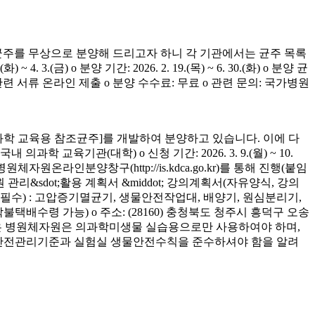
균주를 무상으로 분양해 드리고자 하니 각 기관에서는 균주 목록
(금) o 분양 기간: 2026. 2. 19.(목) ~ 6. 30.(화) o 분양 균
청 관련 서류 온라인 제출 o 분양 수수료: 무료 o 관련 문의: 국가병원
학 교육용 참조균주]를 개발하여 분양하고 있습니다. 이에 다
육기관(대학) o 신청 기간: 2026. 3. 9.(월) ~ 10.
은 병원체자원온라인분양창구(http://is.kdca.go.kr)를 통해 진행(붙임
 관리&sdot;활용 계획서 &middot; 강의계획서(자유양식, 강의
착 필수) : 고압증기멸균기, 생물안전작업대, 배양기, 원심분리기,
 착불택배수령 가능) o 주소: (28160) 충청북도 청주시 흥덕구 오송
양받은 병원체자원은 의과학미생물 실습용으로만 사용하여야 하며,
의 안전관리기준과 실험실 생물안전수칙을 준수하셔야 함을 알려