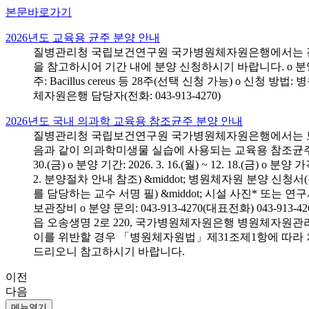
본문바로가기
2026년도 교육용 균주 분양 안내
질병관리청 국립보건연구원 국가병원체자원은행에서는 전국 
을 참고하시어 기간 내에 분양 신청하시기 바랍니다. o 분양 대상: 전국 시
주: Bacillus cereus 등 28주(선택 신청 가능) o 
체자원은행 담당자(전화: 043-913-4270)
2026년도 국내 의과학 교육용 참조균주 분양 안내
질병관리청 국립보건연구원 국가병원체자원은행에서는 보건의
음과 같이 의과학미생물 실습에 사용되는 교육용 참조균주 분양신청
30.(금) o 분양 기간: 2026. 3. 16.(월) ~ 12. 18.(
2. 분양절차 안내 참조) &middot; 병원체자원 분양 신청
를 담당하는 교수 서명 필) &middot; 시설 사진* 또는
보관장비 o 분양 문의: 043-913-4270(대표전화) 043-
읍 오송생명 2로 220, 국가병원체자원은행 병원체자원관
이를 위반할 경우 「병원체자원법」제31조제1항에 따라 
드리오니 참고하시기 바랍니다.
이전
다음
메뉴열기