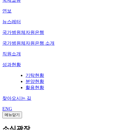
국제교류
연보
뉴스레터
국가병원체자원은행
국가병원체자원은행 소개
직원소개
성과현황
기탁현황
분양현황
활용현황
찾아오시는 길
ENG
메뉴닫기
소식광장