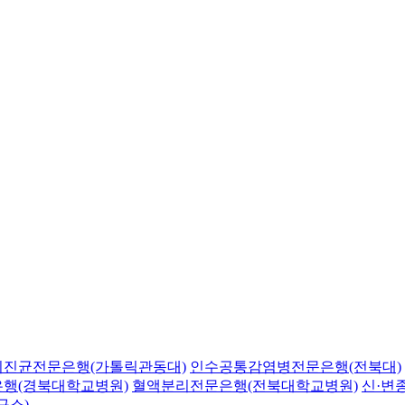
의진균전문은행(가톨릭관동대)
인수공통감염병전문은행(전북대)
행(경북대학교병원)
혈액분리전문은행(전북대학교병원)
신·변
구소)