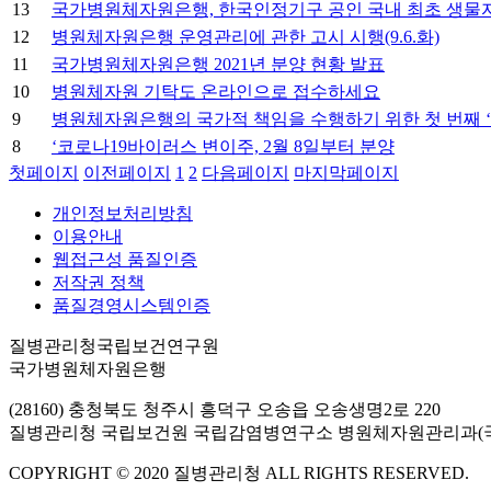
13
국가병원체자원은행, 한국인정기구 공인 국내 최초 생물자원은행
12
병원체자원은행 운영관리에 관한 고시 시행(9.6.화)
11
국가병원체자원은행 2021년 분양 현황 발표
10
병원체자원 기탁도 온라인으로 접수하세요
9
병원체자원은행의 국가적 책임을 수행하기 위한 첫 번째 ‘
8
‘코로나19바이러스 변이주, 2월 8일부터 분양
첫페이지
이전페이지
1
2
다음페이지
마지막페이지
개인정보처리방침
이용안내
웹접근성 품질인증
저작권 정책
품질경영시스템인증
질병관리청국립보건연구원
국가병원체자원은행
(28160) 충청북도 청주시 흥덕구 오송읍 오송생명2로 220
질병관리청 국립보건원 국립감염병연구소 병원체자원관리과(
COPYRIGHT © 2020 질병관리청 ALL RIGHTS RESERVED.