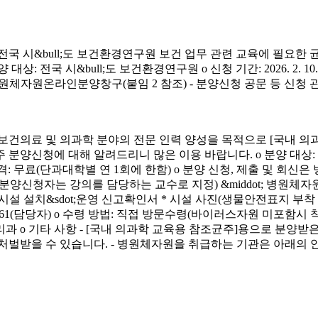
시&bull;도 보건환경연구원 보건 업무 관련 교육에 필요한 
&bull;도 보건환경연구원 o 신청 기간: 2026. 2. 10.(화) ~ 4. 3.
신청 방법: 병원체자원온라인분양창구(붙임 2 참조) - 분양신청 공문 등 신
료 및 의과학 분야의 전문 인력 양성을 목적으로 [국내 의과
에 대해 알려드리니 많은 이용 바랍니다. o 분양 대상: 국내 의과학 교
금) o 분양 가격: 무료(단과대학별 연 1회에 한함) o 분양 신청, 제출 및 회신
서(분양신청자는 강의를 담당하는 교수로 지정) &middot; 병원체자원
 연구시설 설치&sdot;운영 신고확인서 * 시설 사진(생물안전표지 부
913-4261(담당자) o 수령 방법: 직접 방문수령(바이러스자원 미포함시
리과 o 기타 사항 - [국내 의과학 교육용 참조균주]용으로 분
처벌받을 수 있습니다. - 병원체자원을 취급하는 기관은 아래