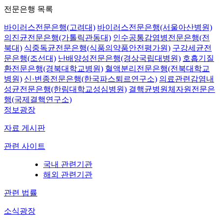
전문은행 목록
바이러스전문은행(고려대)
바이러스전문은행(서울아산병원)
의진균전문은행(가톨릭관동대)
인수공통감염병전문은행(전
북대)
식중독균전문은행(식품의약품안전평가원)
구강세균전
문은행(조선대)
난배양성전문은행(경상국립대병원)
호흡기질
환전문은행(경북대학교병원)
혈액분리전문은행(전북대학교
병원)
신·변종전문은행(한국파스퇴르연구소)
의료관련감염내
성균전문은행(한림대학교성심병원)
결핵균병원체자원전문은
행(국제결핵연구소)
정보광장
자료 게시판
관련 사이트
국내 관련기관
해외 관련기관
관련 법률
소식광장