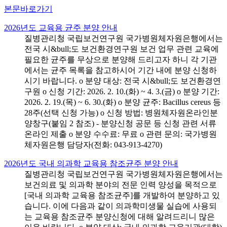
본문바로가기
2026년도 교육용 균주 분양 안내
질병관리청 국립보건연구원 국가병원체자원은행에서는
전국 시&bull;도 보건환경연구원 보건 업무 관련 교육에
필요한 균주를 무상으로 분양해 드리고자 하니 각 기관
에서는 균주 목록을 참고하시어 기간 내에 분양 신청하
시기 바랍니다. o 분양 대상: 전국 시&bull;도 보건환경연
구원 o 신청 기간: 2026. 2. 10.(화) ~ 4. 3.(금) o 분양 기간:
2026. 2. 19.(목) ~ 6. 30.(화) o 분양 균주: Bacillus cereus 등
28주(선택 신청 가능) o 신청 방법: 병원체자원온라인분
양창구(붙임 2 참조) - 분양신청 공문 등 신청 관련 서류
온라인 제출 o 분양 수수료: 무료 o 관련 문의: 국가병원
체자원은행 담당자(전화: 043-913-4270)
2026년도 국내 의과학 교육용 참조균주 분양 안내
질병관리청 국립보건연구원 국가병원체자원은행에서는
보건의료 및 의과학 분야의 전문 인력 양성을 목적으로
[국내 의과학 교육용 참조균주]를 개발하여 분양하고 있
습니다. 이에 다음과 같이 의과학미생물 실습에 사용되
는 교육용 참조균주 분양신청에 대해 알려드리니 많은