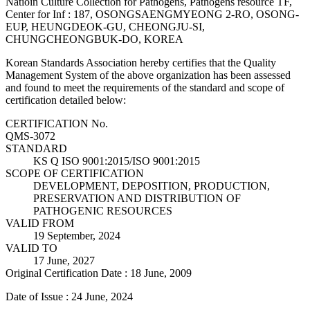
Natioin Culture Collection for Pathogens, Pathogens resource TF,
Center for Inf : 187, OSONGSAENGMYEONG 2-RO, OSONG-
EUP, HEUNGDEOK-GU, CHEONGJU-SI,
CHUNGCHEONGBUK-DO, KOREA
Korean Standards Association hereby certifies that the Quality
Management System of the above organization has been assessed
and found to meet the requirements of the standard and scope of
certification detailed below:
CERTIFICATION No.
QMS-3072
STANDARD
KS Q ISO 9001:2015/ISO 9001:2015
SCOPE OF CERTIFICATION
DEVELOPMENT, DEPOSITION, PRODUCTION,
PRESERVATION AND DISTRIBUTION OF
PATHOGENIC RESOURCES
VALID FROM
19 September, 2024
VALID TO
17 June, 2027
Original Certification Date : 18 June, 2009
Date of Issue : 24 June, 2024