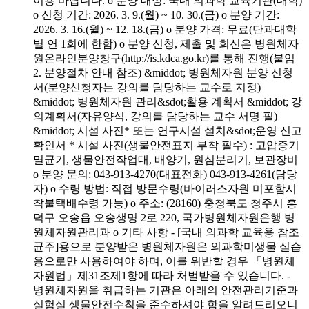
이용 바랍니다. o 분양 대상: 국내 의과학 교육기관(대학)
o 신청 기간: 2026. 3. 9.(월) ~ 10. 30.(금) o 분양 기간:
2026. 3. 16.(월) ~ 12. 18.(금) o 분양 가격: 무료(단과대학
별 연 1회에 한함) o 분양 신청, 제출 및 회신은 병원체자
원온라인분양창구(http://is.kdca.go.kr)를 통해 진행(붙임
2. 분양절차 안내 참조) &middot; 병원체자원 분양 신청
서(분양신청자는 강의를 담당하는 교수로 지정)
&middot; 병원체자원 관리&sdot;활용 계획서 &middot; 강
의계획서(자유양식, 강의를 담당하는 교수 서명 필)
&middot; 시설 사진* 또는 연구시설 설치&sdot;운영 신고
확인서 * 시설 사진(생물안전표지 부착 필수) : 고압증기
멸균기, 생물안전작업대, 배양기, 원심분리기, 보관장비
o 분양 문의: 043-913-4270(대표전화) 043-913-4261(담당
자) o 수령 방법: 직접 방문수령(바이러스자원 미포함시
착불택배수령 가능) o 주소: (28160) 충청북도 청주시 흥
덕구 오송읍 오송생명 2로 220, 국가병원체자원은행 병
원체자원관리과 o 기타 사항 - [국내 의과학 교육용 참조
균주]용으로 분양받은 병원체자원은 의과학미생물 실습
용으로만 사용하여야 하며, 이를 위반할 경우 「병원체
자원법」제31조제1항에 따라 처벌받을 수 있습니다. -
병원체자원을 취급하는 기관은 아래의 안전관리기준과
실험실 생물안전수칙을 준수하셔야 함을 알려드리오니