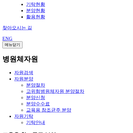
기탁현황
분양현황
활용현황
찾아오시는 길
ENG
메뉴닫기
병원체자원
자원검색
자원분양
분양절차
고위험병원체자원 분양절차
분양신청
분양수수료
교육용 참조균주 분양
자원기탁
기탁안내