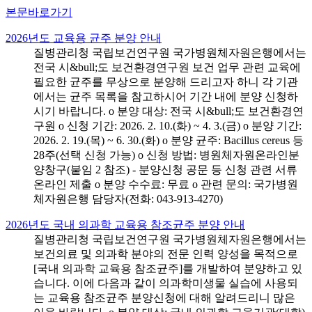
본문바로가기
2026년도 교육용 균주 분양 안내
질병관리청 국립보건연구원 국가병원체자원은행에서는
전국 시&bull;도 보건환경연구원 보건 업무 관련 교육에
필요한 균주를 무상으로 분양해 드리고자 하니 각 기관
에서는 균주 목록을 참고하시어 기간 내에 분양 신청하
시기 바랍니다. o 분양 대상: 전국 시&bull;도 보건환경연
구원 o 신청 기간: 2026. 2. 10.(화) ~ 4. 3.(금) o 분양 기간:
2026. 2. 19.(목) ~ 6. 30.(화) o 분양 균주: Bacillus cereus 등
28주(선택 신청 가능) o 신청 방법: 병원체자원온라인분
양창구(붙임 2 참조) - 분양신청 공문 등 신청 관련 서류
온라인 제출 o 분양 수수료: 무료 o 관련 문의: 국가병원
체자원은행 담당자(전화: 043-913-4270)
2026년도 국내 의과학 교육용 참조균주 분양 안내
질병관리청 국립보건연구원 국가병원체자원은행에서는
보건의료 및 의과학 분야의 전문 인력 양성을 목적으로
[국내 의과학 교육용 참조균주]를 개발하여 분양하고 있
습니다. 이에 다음과 같이 의과학미생물 실습에 사용되
는 교육용 참조균주 분양신청에 대해 알려드리니 많은