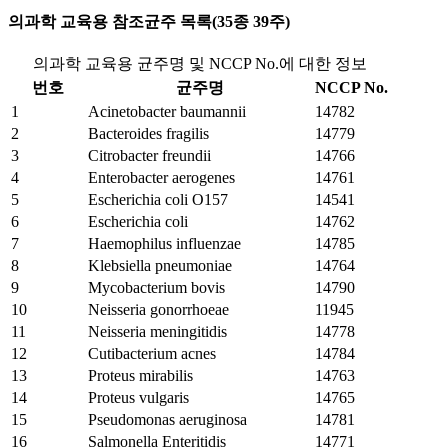
의과학 교육용 참조균주 목록(35종 39주)
의과학 교육용 균주명 및 NCCP No.에 대한 정보
번호
균주명
NCCP No.
1
Acinetobacter baumannii
14782
2
Bacteroides fragilis
14779
3
Citrobacter freundii
14766
4
Enterobacter aerogenes
14761
5
Escherichia coli O157
14541
6
Escherichia coli
14762
7
Haemophilus influenzae
14785
8
Klebsiella pneumoniae
14764
9
Mycobacterium bovis
14790
10
Neisseria gonorrhoeae
11945
11
Neisseria meningitidis
14778
12
Cutibacterium acnes
14784
13
Proteus mirabilis
14763
14
Proteus vulgaris
14765
15
Pseudomonas aeruginosa
14781
16
Salmonella Enteritidis
14771