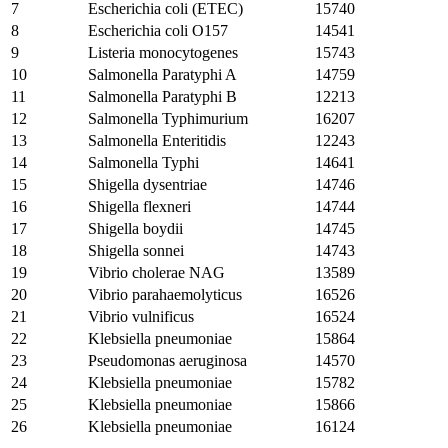
7
Escherichia coli (ETEC)
15740
8
Escherichia coli O157
14541
9
Listeria monocytogenes
15743
10
Salmonella Paratyphi A
14759
11
Salmonella Paratyphi B
12213
12
Salmonella Typhimurium
16207
13
Salmonella Enteritidis
12243
14
Salmonella Typhi
14641
15
Shigella dysentriae
14746
16
Shigella flexneri
14744
17
Shigella boydii
14745
18
Shigella sonnei
14743
19
Vibrio cholerae NAG
13589
20
Vibrio parahaemolyticus
16526
21
Vibrio vulnificus
16524
22
Klebsiella pneumoniae
15864
23
Pseudomonas aeruginosa
14570
24
Klebsiella pneumoniae
15782
25
Klebsiella pneumoniae
15866
26
Klebsiella pneumoniae
16124