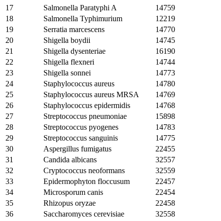
17
Salmonella Paratyphi A
14759
18
Salmonella Typhimurium
12219
19
Serratia marcescens
14770
20
Shigella boydii
14745
21
Shigella dysenteriae
16190
22
Shigella flexneri
14744
23
Shigella sonnei
14773
24
Staphylococcus aureus
14780
25
Staphylococcus aureus MRSA
14769
26
Staphylococcus epidermidis
14768
27
Streptococcus pneumoniae
15898
28
Streptococcus pyogenes
14783
29
Streptococcus sanguinis
14775
30
Aspergillus fumigatus
22455
31
Candida albicans
32557
32
Cryptococcus neoformans
32559
33
Epidermophyton floccusum
22457
34
Microsporum canis
22454
35
Rhizopus oryzae
22458
36
Saccharomyces cerevisiae
32558