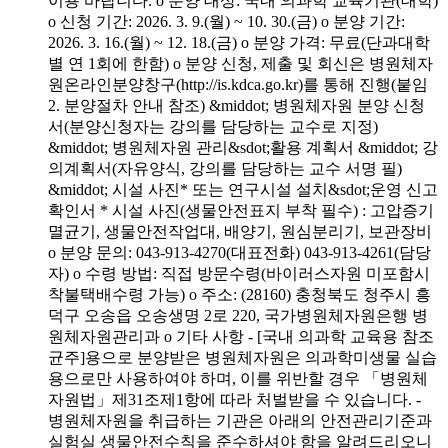
이용 바랍니다. o 분양 대상: 국내 의과학 교육기관(대학)
o 신청 기간: 2026. 3. 9.(월) ~ 10. 30.(금) o 분양 기간:
2026. 3. 16.(월) ~ 12. 18.(금) o 분양 가격: 무료(단과대학
별 연 1회에 한함) o 분양 신청, 제출 및 회신은 병원체자
원온라인분양창구(http://is.kdca.go.kr)를 통해 진행(붙임
2. 분양절차 안내 참조) &middot; 병원체자원 분양 신청
서(분양신청자는 강의를 담당하는 교수로 지정)
&middot; 병원체자원 관리&sdot;활용 계획서 &middot; 강
의계획서(자유양식, 강의를 담당하는 교수 서명 필)
&middot; 시설 사진* 또는 연구시설 설치&sdot;운영 신고
확인서 * 시설 사진(생물안전표지 부착 필수) : 고압증기
멸균기, 생물안전작업대, 배양기, 원심분리기, 보관장비
o 분양 문의: 043-913-4270(대표전화) 043-913-4261(담당
자) o 수령 방법: 직접 방문수령(바이러스자원 미포함시
착불택배수령 가능) o 주소: (28160) 충청북도 청주시 흥
덕구 오송읍 오송생명 2로 220, 국가병원체자원은행 병
원체자원관리과 o 기타 사항 - [국내 의과학 교육용 참조
균주]용으로 분양받은 병원체자원은 의과학미생물 실습
용으로만 사용하여야 하며, 이를 위반할 경우 「병원체
자원법」제31조제1항에 따라 처벌받을 수 있습니다. -
병원체자원을 취급하는 기관은 아래의 안전관리기준과
실험실 생물안전수칙을 준수하셔야 함을 알려드리오니