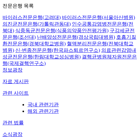
전문은행 목록
바이러스전문은행(고려대)
바이러스전문은행(서울아산병원)
의진균전문은행(가톨릭관동대)
인수공통감염병전문은행(전
북대)
식중독균전문은행(식품의약품안전평가원)
구강세균전
문은행(조선대)
난배양성전문은행(경상국립대병원)
호흡기질
환전문은행(경북대학교병원)
혈액분리전문은행(전북대학교
병원)
신·변종전문은행(한국파스퇴르연구소)
의료관련감염내
성균전문은행(한림대학교성심병원)
결핵균병원체자원전문은
행(국제결핵연구소)
정보광장
자료 게시판
관련 사이트
국내 관련기관
해외 관련기관
관련 법률
소식광장