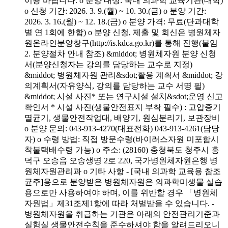
이용 바랍니다. o 분양 대상: 국내 의과학 교육기관(대학)
o 신청 기간: 2026. 3. 9.(월) ~ 10. 30.(금) o 분양 기간:
2026. 3. 16.(월) ~ 12. 18.(금) o 분양 가격: 무료(단과대학
별 연 1회에 한함) o 분양 신청, 제출 및 회신은 병원체자
원온라인분양창구(http://is.kdca.go.kr)를 통해 진행(붙임
2. 분양절차 안내 참조) &middot; 병원체자원 분양 신청
서(분양신청자는 강의를 담당하는 교수로 지정)
&middot; 병원체자원 관리&sdot;활용 계획서 &middot; 강
의계획서(자유양식, 강의를 담당하는 교수 서명 필)
&middot; 시설 사진* 또는 연구시설 설치&sdot;운영 신고
확인서 * 시설 사진(생물안전표지 부착 필수) : 고압증기
멸균기, 생물안전작업대, 배양기, 원심분리기, 보관장비
o 분양 문의: 043-913-4270(대표전화) 043-913-4261(담당
자) o 수령 방법: 직접 방문수령(바이러스자원 미포함시
착불택배수령 가능) o 주소: (28160) 충청북도 청주시 흥
덕구 오송읍 오송생명 2로 220, 국가병원체자원은행 병
원체자원관리과 o 기타 사항 - [국내 의과학 교육용 참조
균주]용으로 분양받은 병원체자원은 의과학미생물 실습
용으로만 사용하여야 하며, 이를 위반할 경우 「병원체
자원법」제31조제1항에 따라 처벌받을 수 있습니다. -
병원체자원을 취급하는 기관은 아래의 안전관리기준과
실험실 생물안전수칙을 준수하셔야 함을 알려드리오니