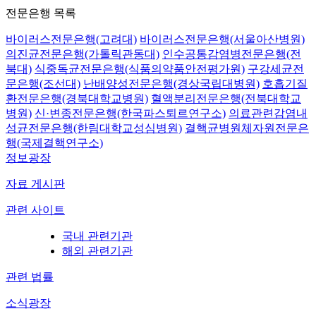
전문은행 목록
바이러스전문은행(고려대)
바이러스전문은행(서울아산병원)
의진균전문은행(가톨릭관동대)
인수공통감염병전문은행(전
북대)
식중독균전문은행(식품의약품안전평가원)
구강세균전
문은행(조선대)
난배양성전문은행(경상국립대병원)
호흡기질
환전문은행(경북대학교병원)
혈액분리전문은행(전북대학교
병원)
신·변종전문은행(한국파스퇴르연구소)
의료관련감염내
성균전문은행(한림대학교성심병원)
결핵균병원체자원전문은
행(국제결핵연구소)
정보광장
자료 게시판
관련 사이트
국내 관련기관
해외 관련기관
관련 법률
소식광장