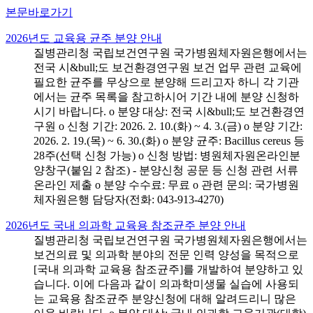
본문바로가기
2026년도 교육용 균주 분양 안내
질병관리청 국립보건연구원 국가병원체자원은행에서는
전국 시&bull;도 보건환경연구원 보건 업무 관련 교육에
필요한 균주를 무상으로 분양해 드리고자 하니 각 기관
에서는 균주 목록을 참고하시어 기간 내에 분양 신청하
시기 바랍니다. o 분양 대상: 전국 시&bull;도 보건환경연
구원 o 신청 기간: 2026. 2. 10.(화) ~ 4. 3.(금) o 분양 기간:
2026. 2. 19.(목) ~ 6. 30.(화) o 분양 균주: Bacillus cereus 등
28주(선택 신청 가능) o 신청 방법: 병원체자원온라인분
양창구(붙임 2 참조) - 분양신청 공문 등 신청 관련 서류
온라인 제출 o 분양 수수료: 무료 o 관련 문의: 국가병원
체자원은행 담당자(전화: 043-913-4270)
2026년도 국내 의과학 교육용 참조균주 분양 안내
질병관리청 국립보건연구원 국가병원체자원은행에서는
보건의료 및 의과학 분야의 전문 인력 양성을 목적으로
[국내 의과학 교육용 참조균주]를 개발하여 분양하고 있
습니다. 이에 다음과 같이 의과학미생물 실습에 사용되
는 교육용 참조균주 분양신청에 대해 알려드리니 많은