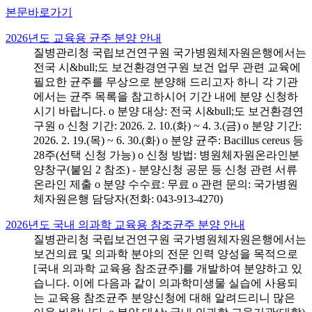
본문바로가기
2026년도 교육용 균주 분양 안내
질병관리청 국립보건연구원 국가병원체자원은행에서는
전국 시&bull;도 보건환경연구원 보건 업무 관련 교육에
필요한 균주를 무상으로 분양해 드리고자 하니 각 기관
에서는 균주 목록을 참고하시어 기간 내에 분양 신청하
시기 바랍니다. o 분양 대상: 전국 시&bull;도 보건환경연
구원 o 신청 기간: 2026. 2. 10.(화) ~ 4. 3.(금) o 분양 기간:
2026. 2. 19.(목) ~ 6. 30.(화) o 분양 균주: Bacillus cereus 등
28주(선택 신청 가능) o 신청 방법: 병원체자원온라인분
양창구(붙임 2 참조) - 분양신청 공문 등 신청 관련 서류
온라인 제출 o 분양 수수료: 무료 o 관련 문의: 국가병원
체자원은행 담당자(전화: 043-913-4270)
2026년도 국내 의과학 교육용 참조균주 분양 안내
질병관리청 국립보건연구원 국가병원체자원은행에서는
보건의료 및 의과학 분야의 전문 인력 양성을 목적으로
[국내 의과학 교육용 참조균주]를 개발하여 분양하고 있
습니다. 이에 다음과 같이 의과학미생물 실습에 사용되
는 교육용 참조균주 분양신청에 대해 알려드리니 많은