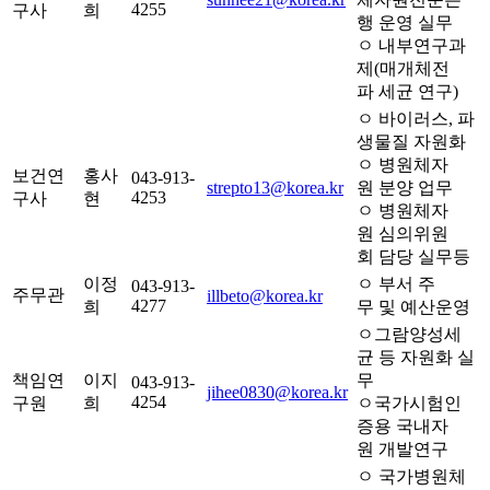
4255
구사
희
행 운영 실무
ㅇ 내부연구과
제(매개체전
파 세균 연구)
ㅇ 바이러스, 파
생물질 자원화
ㅇ 병원체자
보건연
홍사
043-913-
strepto13@korea.kr
원 분양 업무
4253
구사
현
ㅇ 병원체자
원 심의위원
회 담당 실무등
이정
ㅇ 부서 주
043-913-
주무관
illbeto@korea.kr
4277
희
무 및 예산운영
ㅇ그람양성세
균 등 자원화 실
책임연
이지
무
043-913-
jihee0830@korea.kr
4254
구원
희
ㅇ국가시험인
증용 국내자
원 개발연구
ㅇ 국가병원체