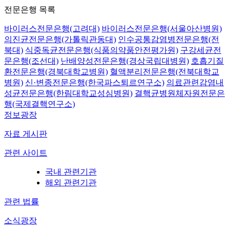
전문은행 목록
바이러스전문은행(고려대)
바이러스전문은행(서울아산병원)
의진균전문은행(가톨릭관동대)
인수공통감염병전문은행(전
북대)
식중독균전문은행(식품의약품안전평가원)
구강세균전
문은행(조선대)
난배양성전문은행(경상국립대병원)
호흡기질
환전문은행(경북대학교병원)
혈액분리전문은행(전북대학교
병원)
신·변종전문은행(한국파스퇴르연구소)
의료관련감염내
성균전문은행(한림대학교성심병원)
결핵균병원체자원전문은
행(국제결핵연구소)
정보광장
자료 게시판
관련 사이트
국내 관련기관
해외 관련기관
관련 법률
소식광장