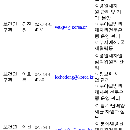
ㅇ병원체자
원 관리 및 기
탁, 분양
보건연
김진
ㅇ분야별병원
043-913-
vetkjw@korea.kr
4251
구관
원
체자원전문은
행 운영 관리
ㅇ부서예산, 국
제협력등
ㅇ병원체자원
심의위원회 관
리
보건연
이호
ㅇ정보화 사
043-913-
leehodong@korea.kr
4280
구관
동
업 관리
ㅇ분야별병원
체자원 전문은
행 운영 관리
ㅇ 혐기/난배양
세균 자원화 실
무
ㅇ 분야별병원
보건연
이선
043-913-
sunhee21@korea.kr
체자원전문은