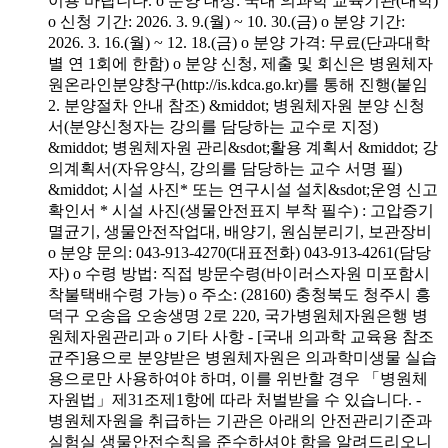
이용 바랍니다. o 분양 대상: 국내 의과학 교육기관(대학)
o 신청 기간: 2026. 3. 9.(월) ~ 10. 30.(금) o 분양 기간:
2026. 3. 16.(월) ~ 12. 18.(금) o 분양 가격: 무료(단과대학
별 연 1회에 한함) o 분양 신청, 제출 및 회신은 병원체자
원온라인분양창구(http://is.kdca.go.kr)를 통해 진행(붙임
2. 분양절차 안내 참조) &middot; 병원체자원 분양 신청
서(분양신청자는 강의를 담당하는 교수로 지정)
&middot; 병원체자원 관리&sdot;활용 계획서 &middot; 강
의계획서(자유양식, 강의를 담당하는 교수 서명 필)
&middot; 시설 사진* 또는 연구시설 설치&sdot;운영 신고
확인서 * 시설 사진(생물안전표지 부착 필수) : 고압증기
멸균기, 생물안전작업대, 배양기, 원심분리기, 보관장비
o 분양 문의: 043-913-4270(대표전화) 043-913-4261(담당
자) o 수령 방법: 직접 방문수령(바이러스자원 미포함시
착불택배수령 가능) o 주소: (28160) 충청북도 청주시 흥
덕구 오송읍 오송생명 2로 220, 국가병원체자원은행 병
원체자원관리과 o 기타 사항 - [국내 의과학 교육용 참조
균주]용으로 분양받은 병원체자원은 의과학미생물 실습
용으로만 사용하여야 하며, 이를 위반할 경우 「병원체
자원법」제31조제1항에 따라 처벌받을 수 있습니다. -
병원체자원을 취급하는 기관은 아래의 안전관리기준과
실험실 생물안전수칙을 준수하셔야 함을 알려드리오니