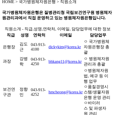
HOME
>
국가병원체자원은행 >
직원소개
국가병원체자원은행은 질병관리청 국립보건연구원 병원체자
원관리과에서 직접 운영하고 있는 병원체자원은행입니다.
직원소개 - 직급,성명,연락처, 이메일, 담당업무에 대한 정보
직급
성명
연락처
이메일
담당업무
ㅇ 국가병원체
김도
043-913-
은행장
dickykim@korea.kr
자원은행장 총
4100
근
괄
강병
ㅇ 병원체자원
043-913-
과장
bhkang11@korea.kr
4250
학
관리과 총괄
ㅇ병원체자원
법, 예규 등 이
행 업무
ㅇ품질경영시
보건연
정향
043-913-
hmcheong@korea.kr
스템/생물자원
4252
구관
민
은행 운영 관리
ㅇ바이러
스 및 파생자
원 관리