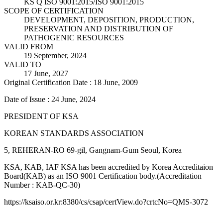
KS Q ISO 9001:2015/ISO 9001:2015
SCOPE OF CERTIFICATION
DEVELOPMENT, DEPOSITION, PRODUCTION,
PRESERVATION AND DISTRIBUTION OF
PATHOGENIC RESOURCES
VALID FROM
19 September, 2024
VALID TO
17 June, 2027
Original Certification Date : 18 June, 2009
Date of Issue : 24 June, 2024
PRESIDENT OF KSA
KOREAN STANDARDS ASSOCIATION
5, REHERAN-RO 69-gil, Gangnam-Gum Seoul, Korea
KSA, KAB, IAF KSA has been accredited by Korea Accreditaion
Board(KAB) as an ISO 9001 Certification body.(Accreditation
Number : KAB-QC-30)
https://ksaiso.or.kr:8380/cs/csap/certView.do?crtcNo=QMS-3072