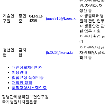
균 자원 품질확
인, 자원화, 재
생산 등
기술연
장민
ㅇ 생물테러병
043-913-
june3915@korea.kr
4259
구원
준
원체 관련 업무
ㅇ 생물안전 관
련 업무 지원
ㅇ 부서 환경 관
리
ㅇ 다분양 세균
청년인
김지
jh2026@korea.kr
자원 배양, 품질
턴
현
확인 등
개인정보처리방침
이용안내
웹접근성 품질인증
저작권 정책
품질경영시스템인증
질병관리청국립보건연구원
국가병원체자원은행