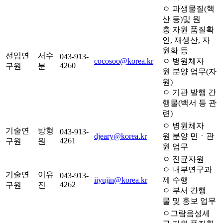
ㅇ 파생물질(핵
산 등)및 원
충 자원 품질확
인, 재생산, 자
원화 등
선임연
서수
043-913-
cocosoo@korea.kr
ㅇ 병원체자
4260
구원
분
원 분양 업무(자
원)
ㅇ 기관 발행 간
행물(백서 등 관
련)
ㅇ 병원체자
기술연
방형
043-913-
djeary@korea.kr
원 분양 민ㆍ관
4261
구원
원
원 업무
ㅇ 진균자원
ㅇ 내부연구과
기술연
이유
043-913-
iiyujin@korea.kr
제 수행
4262
구원
진
ㅇ 부서 간행
물 및 홍보 업무
ㅇ그람음성세