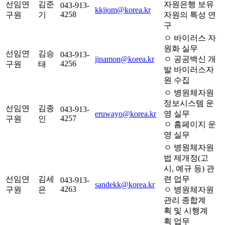
선임연
김준
자원은행 보유
043-913-
kkjjom@korea.kr
4258
구원
기
자원의 특성 연
구
ㅇ 바이러스 자
원화 실무
선임연
김승
043-913-
jinamon@korea.kr
ㅇ 공공백신 개
4256
구원
태
발 바이러스자
원 수집
ㅇ 병원체자원
정보시스템 운
선임연
김종
043-913-
eruwayo@korea.kr
영 실무
4257
구원
인
ㅇ 홈페이지 운
영 실무
ㅇ 병원체자원
법 제개정(고
시, 예규 등) 관
선임연
김세
련 업무
043-913-
sandekk@korea.kr
4263
구원
은
ㅇ 병원체자원
관리 종합계
획 및 시행계
획 업무