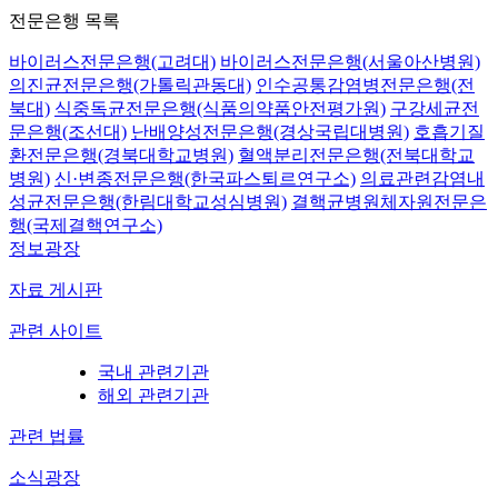
전문은행 목록
바이러스전문은행(고려대)
바이러스전문은행(서울아산병원)
의진균전문은행(가톨릭관동대)
인수공통감염병전문은행(전
북대)
식중독균전문은행(식품의약품안전평가원)
구강세균전
문은행(조선대)
난배양성전문은행(경상국립대병원)
호흡기질
환전문은행(경북대학교병원)
혈액분리전문은행(전북대학교
병원)
신·변종전문은행(한국파스퇴르연구소)
의료관련감염내
성균전문은행(한림대학교성심병원)
결핵균병원체자원전문은
행(국제결핵연구소)
정보광장
자료 게시판
관련 사이트
국내 관련기관
해외 관련기관
관련 법률
소식광장