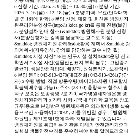
이용 바랍니다. o 분양 대상: 국내 의과학 교육기관(대학)
o 신청 기간: 2026. 3. 9.(월) ~ 10. 30.(금) o 분양 기간:
2026. 3. 16.(월) ~ 12. 18.(금) o 분양 가격: 무료(단과대학
별 연 1회에 한함) o 분양 신청, 제출 및 회신은 병원체자
원온라인분양창구(http://is.kdca.go.kr)를 통해 진행(붙임
2. 분양절차 안내 참조) &middot; 병원체자원 분양 신청
서(분양신청자는 강의를 담당하는 교수로 지정)
&middot; 병원체자원 관리&sdot;활용 계획서 &middot; 강
의계획서(자유양식, 강의를 담당하는 교수 서명 필)
&middot; 시설 사진* 또는 연구시설 설치&sdot;운영 신고
확인서 * 시설 사진(생물안전표지 부착 필수) : 고압증기
멸균기, 생물안전작업대, 배양기, 원심분리기, 보관장비
o 분양 문의: 043-913-4270(대표전화) 043-913-4261(담당
자) o 수령 방법: 직접 방문수령(바이러스자원 미포함시
착불택배수령 가능) o 주소: (28160) 충청북도 청주시 흥
덕구 오송읍 오송생명 2로 220, 국가병원체자원은행 병
원체자원관리과 o 기타 사항 - [국내 의과학 교육용 참조
균주]용으로 분양받은 병원체자원은 의과학미생물 실습
용으로만 사용하여야 하며, 이를 위반할 경우 「병원체
자원법」제31조제1항에 따라 처벌받을 수 있습니다. -
병원체자원을 취급하는 기관은 아래의 안전관리기준과
실험실 생물안전수칙을 준수하셔야 함을 알려드리오니