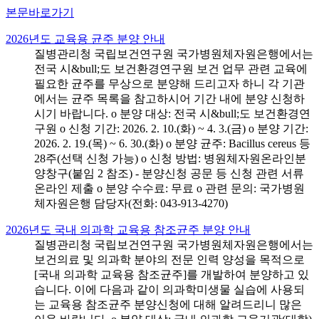
본문바로가기
2026년도 교육용 균주 분양 안내
질병관리청 국립보건연구원 국가병원체자원은행에서는
전국 시&bull;도 보건환경연구원 보건 업무 관련 교육에
필요한 균주를 무상으로 분양해 드리고자 하니 각 기관
에서는 균주 목록을 참고하시어 기간 내에 분양 신청하
시기 바랍니다. o 분양 대상: 전국 시&bull;도 보건환경연
구원 o 신청 기간: 2026. 2. 10.(화) ~ 4. 3.(금) o 분양 기간:
2026. 2. 19.(목) ~ 6. 30.(화) o 분양 균주: Bacillus cereus 등
28주(선택 신청 가능) o 신청 방법: 병원체자원온라인분
양창구(붙임 2 참조) - 분양신청 공문 등 신청 관련 서류
온라인 제출 o 분양 수수료: 무료 o 관련 문의: 국가병원
체자원은행 담당자(전화: 043-913-4270)
2026년도 국내 의과학 교육용 참조균주 분양 안내
질병관리청 국립보건연구원 국가병원체자원은행에서는
보건의료 및 의과학 분야의 전문 인력 양성을 목적으로
[국내 의과학 교육용 참조균주]를 개발하여 분양하고 있
습니다. 이에 다음과 같이 의과학미생물 실습에 사용되
는 교육용 참조균주 분양신청에 대해 알려드리니 많은