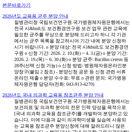
본문바로가기
2026년도 교육용 균주 분양 안내
질병관리청 국립보건연구원 국가병원체자원은행에서는
전국 시&bull;도 보건환경연구원 보건 업무 관련 교육에
필요한 균주를 무상으로 분양해 드리고자 하니 각 기관
에서는 균주 목록을 참고하시어 기간 내에 분양 신청하
시기 바랍니다. o 분양 대상: 전국 시&bull;도 보건환경연
구원 o 신청 기간: 2026. 2. 10.(화) ~ 4. 3.(금) o 분양 기간:
2026. 2. 19.(목) ~ 6. 30.(화) o 분양 균주: Bacillus cereus 등
28주(선택 신청 가능) o 신청 방법: 병원체자원온라인분
양창구(붙임 2 참조) - 분양신청 공문 등 신청 관련 서류
온라인 제출 o 분양 수수료: 무료 o 관련 문의: 국가병원
체자원은행 담당자(전화: 043-913-4270)
2026년도 국내 의과학 교육용 참조균주 분양 안내
질병관리청 국립보건연구원 국가병원체자원은행에서는
보건의료 및 의과학 분야의 전문 인력 양성을 목적으로
[국내 의과학 교육용 참조균주]를 개발하여 분양하고 있
습니다. 이에 다음과 같이 의과학미생물 실습에 사용되
는 교육용 참조균주 분양신청에 대해 알려드리니 많은