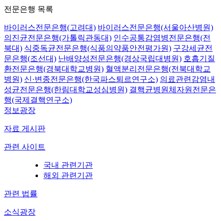
전문은행 목록
바이러스전문은행(고려대)
바이러스전문은행(서울아산병원)
의진균전문은행(가톨릭관동대)
인수공통감염병전문은행(전
북대)
식중독균전문은행(식품의약품안전평가원)
구강세균전
문은행(조선대)
난배양성전문은행(경상국립대병원)
호흡기질
환전문은행(경북대학교병원)
혈액분리전문은행(전북대학교
병원)
신·변종전문은행(한국파스퇴르연구소)
의료관련감염내
성균전문은행(한림대학교성심병원)
결핵균병원체자원전문은
행(국제결핵연구소)
정보광장
자료 게시판
관련 사이트
국내 관련기관
해외 관련기관
관련 법률
소식광장