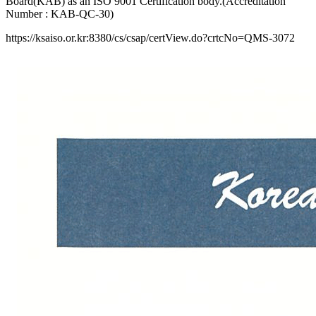
Board(KAB) as an ISO 9001 Certification body.(Accreditation
Number : KAB-QC-30)
https://ksaiso.or.kr:8380/cs/csap/certView.do?crtcNo=QMS-3072