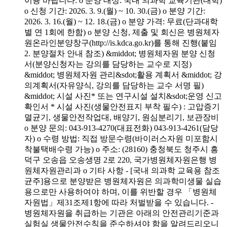
이용 바랍니다. o 분양 대상: 국내 의과학 교육기관(대학)
o 신청 기간: 2026. 3. 9.(월) ~ 10. 30.(금) o 분양 기간:
2026. 3. 16.(월) ~ 12. 18.(금) o 분양 가격: 무료(단과대학
별 연 1회에 한함) o 분양 신청, 제출 및 회신은 병원체자
원온라인분양창구(http://is.kdca.go.kr)를 통해 진행(붙임
2. 분양절차 안내 참조) &middot; 병원체자원 분양 신청
서(분양신청자는 강의를 담당하는 교수로 지정)
&middot; 병원체자원 관리&sdot;활용 계획서 &middot; 강
의계획서(자유양식, 강의를 담당하는 교수 서명 필)
&middot; 시설 사진* 또는 연구시설 설치&sdot;운영 신고
확인서 * 시설 사진(생물안전표지 부착 필수) : 고압증기
멸균기, 생물안전작업대, 배양기, 원심분리기, 보관장비
o 분양 문의: 043-913-4270(대표전화) 043-913-4261(담당
자) o 수령 방법: 직접 방문수령(바이러스자원 미포함시
착불택배수령 가능) o 주소: (28160) 충청북도 청주시 흥
덕구 오송읍 오송생명 2로 220, 국가병원체자원은행 병
원체자원관리과 o 기타 사항 - [국내 의과학 교육용 참조
균주]용으로 분양받은 병원체자원은 의과학미생물 실습
용으로만 사용하여야 하며, 이를 위반할 경우 「병원체
자원법」제31조제1항에 따라 처벌받을 수 있습니다. -
병원체자원을 취급하는 기관은 아래의 안전관리기준과
실험실 생물안전수칙을 준수하셔야 함을 알려드리오니