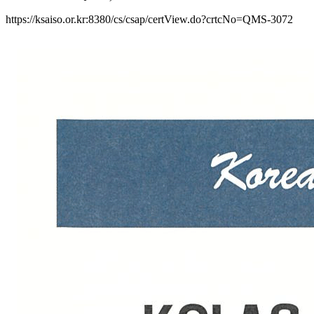
https://ksaiso.or.kr:8380/cs/csap/certView.do?crtcNo=QMS-3072