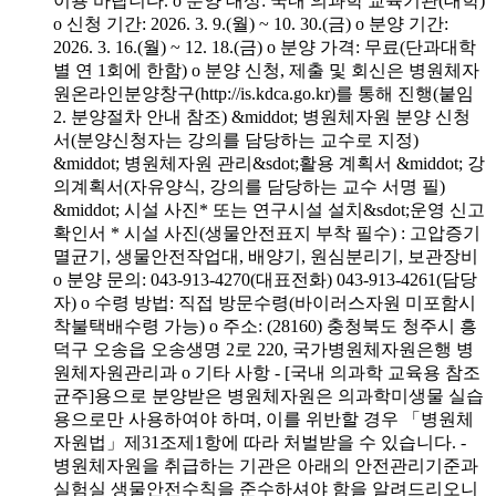
이용 바랍니다. o 분양 대상: 국내 의과학 교육기관(대학)
o 신청 기간: 2026. 3. 9.(월) ~ 10. 30.(금) o 분양 기간:
2026. 3. 16.(월) ~ 12. 18.(금) o 분양 가격: 무료(단과대학
별 연 1회에 한함) o 분양 신청, 제출 및 회신은 병원체자
원온라인분양창구(http://is.kdca.go.kr)를 통해 진행(붙임
2. 분양절차 안내 참조) &middot; 병원체자원 분양 신청
서(분양신청자는 강의를 담당하는 교수로 지정)
&middot; 병원체자원 관리&sdot;활용 계획서 &middot; 강
의계획서(자유양식, 강의를 담당하는 교수 서명 필)
&middot; 시설 사진* 또는 연구시설 설치&sdot;운영 신고
확인서 * 시설 사진(생물안전표지 부착 필수) : 고압증기
멸균기, 생물안전작업대, 배양기, 원심분리기, 보관장비
o 분양 문의: 043-913-4270(대표전화) 043-913-4261(담당
자) o 수령 방법: 직접 방문수령(바이러스자원 미포함시
착불택배수령 가능) o 주소: (28160) 충청북도 청주시 흥
덕구 오송읍 오송생명 2로 220, 국가병원체자원은행 병
원체자원관리과 o 기타 사항 - [국내 의과학 교육용 참조
균주]용으로 분양받은 병원체자원은 의과학미생물 실습
용으로만 사용하여야 하며, 이를 위반할 경우 「병원체
자원법」제31조제1항에 따라 처벌받을 수 있습니다. -
병원체자원을 취급하는 기관은 아래의 안전관리기준과
실험실 생물안전수칙을 준수하셔야 함을 알려드리오니