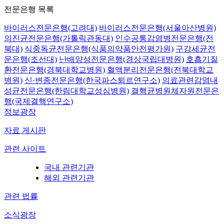
전문은행 목록
바이러스전문은행(고려대)
바이러스전문은행(서울아산병원)
의진균전문은행(가톨릭관동대)
인수공통감염병전문은행(전
북대)
식중독균전문은행(식품의약품안전평가원)
구강세균전
문은행(조선대)
난배양성전문은행(경상국립대병원)
호흡기질
환전문은행(경북대학교병원)
혈액분리전문은행(전북대학교
병원)
신·변종전문은행(한국파스퇴르연구소)
의료관련감염내
성균전문은행(한림대학교성심병원)
결핵균병원체자원전문은
행(국제결핵연구소)
정보광장
자료 게시판
관련 사이트
국내 관련기관
해외 관련기관
관련 법률
소식광장