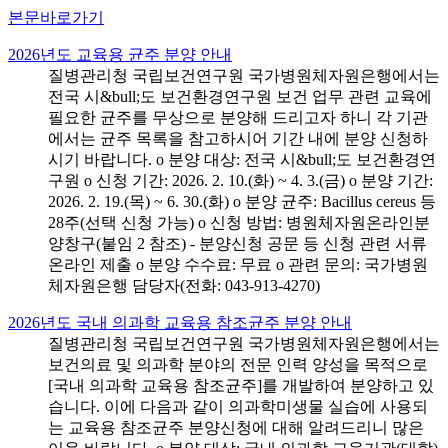
본문바로가기
2026년도 교육용 균주 분양 안내
질병관리청 국립보건연구원 국가병원체자원은행에서는
전국 시&bull;도 보건환경연구원 보건 업무 관련 교육에
필요한 균주를 무상으로 분양해 드리고자 하니 각 기관
에서는 균주 목록을 참고하시어 기간 내에 분양 신청하
시기 바랍니다. o 분양 대상: 전국 시&bull;도 보건환경연
구원 o 신청 기간: 2026. 2. 10.(화) ~ 4. 3.(금) o 분양 기간:
2026. 2. 19.(목) ~ 6. 30.(화) o 분양 균주: Bacillus cereus 등
28주(선택 신청 가능) o 신청 방법: 병원체자원온라인분
양창구(붙임 2 참조) - 분양신청 공문 등 신청 관련 서류
온라인 제출 o 분양 수수료: 무료 o 관련 문의: 국가병원
체자원은행 담당자(전화: 043-913-4270)
2026년도 국내 의과학 교육용 참조균주 분양 안내
질병관리청 국립보건연구원 국가병원체자원은행에서는
보건의료 및 의과학 분야의 전문 인력 양성을 목적으로
[국내 의과학 교육용 참조균주]를 개발하여 분양하고 있
습니다. 이에 다음과 같이 의과학미생물 실습에 사용되
는 교육용 참조균주 분양신청에 대해 알려드리니 많은