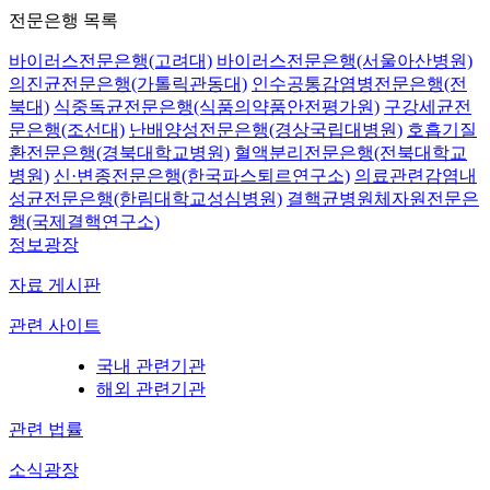
전문은행 목록
바이러스전문은행(고려대)
바이러스전문은행(서울아산병원)
의진균전문은행(가톨릭관동대)
인수공통감염병전문은행(전
북대)
식중독균전문은행(식품의약품안전평가원)
구강세균전
문은행(조선대)
난배양성전문은행(경상국립대병원)
호흡기질
환전문은행(경북대학교병원)
혈액분리전문은행(전북대학교
병원)
신·변종전문은행(한국파스퇴르연구소)
의료관련감염내
성균전문은행(한림대학교성심병원)
결핵균병원체자원전문은
행(국제결핵연구소)
정보광장
자료 게시판
관련 사이트
국내 관련기관
해외 관련기관
관련 법률
소식광장