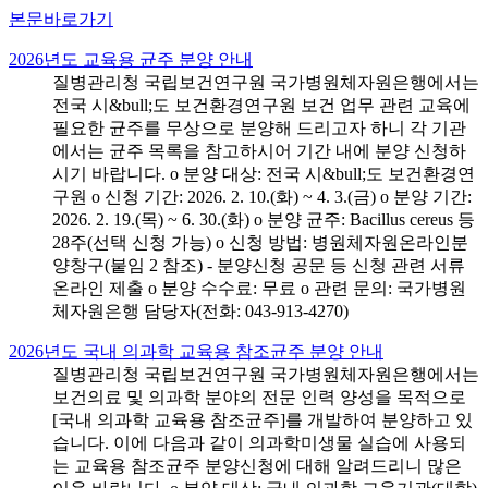
본문바로가기
2026년도 교육용 균주 분양 안내
질병관리청 국립보건연구원 국가병원체자원은행에서는
전국 시&bull;도 보건환경연구원 보건 업무 관련 교육에
필요한 균주를 무상으로 분양해 드리고자 하니 각 기관
에서는 균주 목록을 참고하시어 기간 내에 분양 신청하
시기 바랍니다. o 분양 대상: 전국 시&bull;도 보건환경연
구원 o 신청 기간: 2026. 2. 10.(화) ~ 4. 3.(금) o 분양 기간:
2026. 2. 19.(목) ~ 6. 30.(화) o 분양 균주: Bacillus cereus 등
28주(선택 신청 가능) o 신청 방법: 병원체자원온라인분
양창구(붙임 2 참조) - 분양신청 공문 등 신청 관련 서류
온라인 제출 o 분양 수수료: 무료 o 관련 문의: 국가병원
체자원은행 담당자(전화: 043-913-4270)
2026년도 국내 의과학 교육용 참조균주 분양 안내
질병관리청 국립보건연구원 국가병원체자원은행에서는
보건의료 및 의과학 분야의 전문 인력 양성을 목적으로
[국내 의과학 교육용 참조균주]를 개발하여 분양하고 있
습니다. 이에 다음과 같이 의과학미생물 실습에 사용되
는 교육용 참조균주 분양신청에 대해 알려드리니 많은