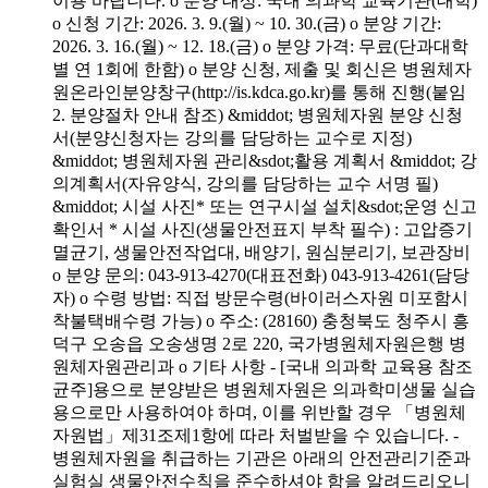
이용 바랍니다. o 분양 대상: 국내 의과학 교육기관(대학)
o 신청 기간: 2026. 3. 9.(월) ~ 10. 30.(금) o 분양 기간:
2026. 3. 16.(월) ~ 12. 18.(금) o 분양 가격: 무료(단과대학
별 연 1회에 한함) o 분양 신청, 제출 및 회신은 병원체자
원온라인분양창구(http://is.kdca.go.kr)를 통해 진행(붙임
2. 분양절차 안내 참조) &middot; 병원체자원 분양 신청
서(분양신청자는 강의를 담당하는 교수로 지정)
&middot; 병원체자원 관리&sdot;활용 계획서 &middot; 강
의계획서(자유양식, 강의를 담당하는 교수 서명 필)
&middot; 시설 사진* 또는 연구시설 설치&sdot;운영 신고
확인서 * 시설 사진(생물안전표지 부착 필수) : 고압증기
멸균기, 생물안전작업대, 배양기, 원심분리기, 보관장비
o 분양 문의: 043-913-4270(대표전화) 043-913-4261(담당
자) o 수령 방법: 직접 방문수령(바이러스자원 미포함시
착불택배수령 가능) o 주소: (28160) 충청북도 청주시 흥
덕구 오송읍 오송생명 2로 220, 국가병원체자원은행 병
원체자원관리과 o 기타 사항 - [국내 의과학 교육용 참조
균주]용으로 분양받은 병원체자원은 의과학미생물 실습
용으로만 사용하여야 하며, 이를 위반할 경우 「병원체
자원법」제31조제1항에 따라 처벌받을 수 있습니다. -
병원체자원을 취급하는 기관은 아래의 안전관리기준과
실험실 생물안전수칙을 준수하셔야 함을 알려드리오니