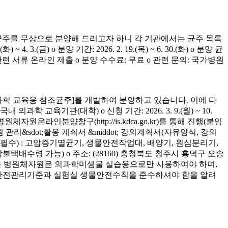
균주를 무상으로 분양해 드리고자 하니 각 기관에서는 균주 목록
(금) o 분양 기간: 2026. 2. 19.(목) ~ 6. 30.(화) o 분양 균
청 관련 서류 온라인 제출 o 분양 수수료: 무료 o 관련 문의: 국가병원
학 교육용 참조균주]를 개발하여 분양하고 있습니다. 이에 다
육기관(대학) o 신청 기간: 2026. 3. 9.(월) ~ 10.
은 병원체자원온라인분양창구(http://is.kdca.go.kr)를 통해 진행(붙임
 관리&sdot;활용 계획서 &middot; 강의계획서(자유양식, 강의
착 필수) : 고압증기멸균기, 생물안전작업대, 배양기, 원심분리기,
 착불택배수령 가능) o 주소: (28160) 충청북도 청주시 흥덕구 오송
양받은 병원체자원은 의과학미생물 실습용으로만 사용하여야 하며,
의 안전관리기준과 실험실 생물안전수칙을 준수하셔야 함을 알려