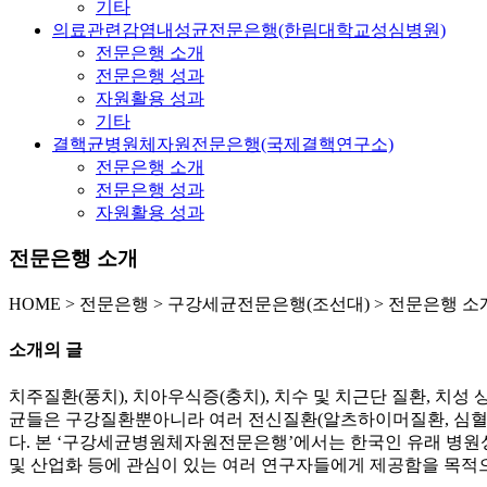
기타
의료관련감염내성균전문은행(한림대학교성심병원)
전문은행 소개
전문은행 성과
자원활용 성과
기타
결핵균병원체자원전문은행(국제결핵연구소)
전문은행 소개
전문은행 성과
자원활용 성과
전문은행 소개
HOME
>
전문은행 >
구강세균전문은행(조선대) >
전문은행 소
소개의 글
치주질환(풍치), 치아우식증(충치), 치수 및 치근단 질환, 치
균들은 구강질환뿐아니라 여러 전신질환(알츠하이머질환, 심혈관질
다. 본 ‘구강세균병원체자원전문은행’에서는 한국인 유래 병원
및 산업화 등에 관심이 있는 여러 연구자들에게 제공함을 목적