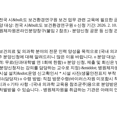
시&bull;도 보건환경연구원 보건 업무 관련 교육에 필요한 
&bull;도 보건환경연구원 o 신청 기간: 2026. 2. 10.(화) ~ 4. 3.
신청 방법: 병원체자원온라인분양창구(붙임 2 참조) - 분양신청 공문 등 신
료 및 의과학 분야의 전문 인력 양성을 목적으로 [국내 의과
에 대해 알려드리니 많은 이용 바랍니다. o 분양 대상: 국내 의과학 교
금) o 분양 가격: 무료(단과대학별 연 1회에 한함) o 분양 신청, 제출 및 회신
서(분양신청자는 강의를 담당하는 교수로 지정) &middot; 병원체자원
 연구시설 설치&sdot;운영 신고확인서 * 시설 사진(생물안전표지 부
913-4261(담당자) o 수령 방법: 직접 방문수령(바이러스자원 미포함시
리과 o 기타 사항 - [국내 의과학 교육용 참조균주]용으로 분
처벌받을 수 있습니다. - 병원체자원을 취급하는 기관은 아래