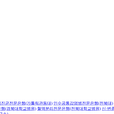
의진균전문은행(가톨릭관동대)
인수공통감염병전문은행(전북대)
행(경북대학교병원)
혈액분리전문은행(전북대학교병원)
신·변
구소)