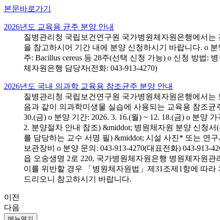
본문바로가기
2026년도 교육용 균주 분양 안내
질병관리청 국립보건연구원 국가병원체자원은행에서는 전국 
을 참고하시어 기간 내에 분양 신청하시기 바랍니다. o 분양 대상: 전국 시
주: Bacillus cereus 등 28주(선택 신청 가능) o 
체자원은행 담당자(전화: 043-913-4270)
2026년도 국내 의과학 교육용 참조균주 분양 안내
질병관리청 국립보건연구원 국가병원체자원은행에서는 보건의
음과 같이 의과학미생물 실습에 사용되는 교육용 참조균주 분양신청
30.(금) o 분양 기간: 2026. 3. 16.(월) ~ 12. 18.(
2. 분양절차 안내 참조) &middot; 병원체자원 분양 신청
를 담당하는 교수 서명 필) &middot; 시설 사진* 또는
보관장비 o 분양 문의: 043-913-4270(대표전화) 043-
읍 오송생명 2로 220, 국가병원체자원은행 병원체자원관
이를 위반할 경우 「병원체자원법」제31조제1항에 따라 
드리오니 참고하시기 바랍니다.
이전
다음
메뉴열기