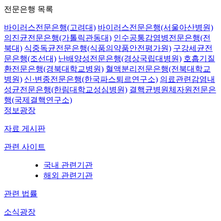
전문은행 목록
바이러스전문은행(고려대)
바이러스전문은행(서울아산병원)
의진균전문은행(가톨릭관동대)
인수공통감염병전문은행(전
북대)
식중독균전문은행(식품의약품안전평가원)
구강세균전
문은행(조선대)
난배양성전문은행(경상국립대병원)
호흡기질
환전문은행(경북대학교병원)
혈액분리전문은행(전북대학교
병원)
신·변종전문은행(한국파스퇴르연구소)
의료관련감염내
성균전문은행(한림대학교성심병원)
결핵균병원체자원전문은
행(국제결핵연구소)
정보광장
자료 게시판
관련 사이트
국내 관련기관
해외 관련기관
관련 법률
소식광장