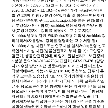
이용 바랍니다. o 분양 대상: 국내 의과학 교육기관(대학)
o 신청 기간: 2026. 3. 9.(월) ~ 10. 30.(금) o 분양 기간:
2026. 3. 16.(월) ~ 12. 18.(금) o 분양 가격: 무료(단과대학
별 연 1회에 한함) o 분양 신청, 제출 및 회신은 병원체자
원온라인분양창구(http://is.kdca.go.kr)를 통해 진행(붙임
2. 분양절차 안내 참조) &middot; 병원체자원 분양 신청
서(분양신청자는 강의를 담당하는 교수로 지정)
&middot; 병원체자원 관리&sdot;활용 계획서 &middot; 강
의계획서(자유양식, 강의를 담당하는 교수 서명 필)
&middot; 시설 사진* 또는 연구시설 설치&sdot;운영 신고
확인서 * 시설 사진(생물안전표지 부착 필수) : 고압증기
멸균기, 생물안전작업대, 배양기, 원심분리기, 보관장비
o 분양 문의: 043-913-4270(대표전화) 043-913-4261(담당
자) o 수령 방법: 직접 방문수령(바이러스자원 미포함시
착불택배수령 가능) o 주소: (28160) 충청북도 청주시 흥
덕구 오송읍 오송생명 2로 220, 국가병원체자원은행 병
원체자원관리과 o 기타 사항 - [국내 의과학 교육용 참조
균주]용으로 분양받은 병원체자원은 의과학미생물 실습
용으로만 사용하여야 하며, 이를 위반할 경우 「병원체
자원법」제31조제1항에 따라 처벌받을 수 있습니다. -
병원체자원을 취급하는 기관은 아래의 안전관리기준과
실험실 생물안전수칙을 준수하셔야 함을 알려드리오니