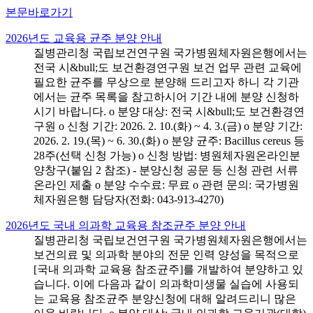
본문바로가기
2026년도 교육용 균주 분양 안내
질병관리청 국립보건연구원 국가병원체자원은행에서는
전국 시&bull;도 보건환경연구원 보건 업무 관련 교육에
필요한 균주를 무상으로 분양해 드리고자 하니 각 기관
에서는 균주 목록을 참고하시어 기간 내에 분양 신청하
시기 바랍니다. o 분양 대상: 전국 시&bull;도 보건환경연
구원 o 신청 기간: 2026. 2. 10.(화) ~ 4. 3.(금) o 분양 기간:
2026. 2. 19.(목) ~ 6. 30.(화) o 분양 균주: Bacillus cereus 등
28주(선택 신청 가능) o 신청 방법: 병원체자원온라인분
양창구(붙임 2 참조) - 분양신청 공문 등 신청 관련 서류
온라인 제출 o 분양 수수료: 무료 o 관련 문의: 국가병원
체자원은행 담당자(전화: 043-913-4270)
2026년도 국내 의과학 교육용 참조균주 분양 안내
질병관리청 국립보건연구원 국가병원체자원은행에서는
보건의료 및 의과학 분야의 전문 인력 양성을 목적으로
[국내 의과학 교육용 참조균주]를 개발하여 분양하고 있
습니다. 이에 다음과 같이 의과학미생물 실습에 사용되
는 교육용 참조균주 분양신청에 대해 알려드리니 많은