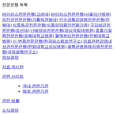
전문은행 목록
바이러스전문은행(고려대)
바이러스전문은행(서울아산병원)
의진균전문은행(가톨릭관동대)
인수공통감염병전문은행(전
북대)
식중독균전문은행(식품의약품안전평가원)
구강세균전
문은행(조선대)
난배양성전문은행(경상국립대병원)
호흡기질
환전문은행(경북대학교병원)
혈액분리전문은행(전북대학교
병원)
신·변종전문은행(한국파스퇴르연구소)
의료관련감염내
성균전문은행(한림대학교성심병원)
결핵균병원체자원전문은
행(국제결핵연구소)
정보광장
자료 게시판
관련 사이트
국내 관련기관
해외 관련기관
관련 법률
소식광장