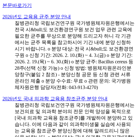
본문바로가기
2026년도 교육용 균주 분양 안내
질병관리청 국립보건연구원 국가병원체자원은행에서는
전국 시&bull;도 보건환경연구원 보건 업무 관련 교육에
필요한 균주를 무상으로 분양해 드리고자 하니 각 기관
에서는 균주 목록을 참고하시어 기간 내에 분양 신청하
시기 바랍니다. o 분양 대상: 전국 시&bull;도 보건환경연
구원 o 신청 기간: 2026. 2. 10.(화) ~ 4. 3.(금) o 분양 기간:
2026. 2. 19.(목) ~ 6. 30.(화) o 분양 균주: Bacillus cereus 등
28주(선택 신청 가능) o 신청 방법: 병원체자원온라인분
양창구(붙임 2 참조) - 분양신청 공문 등 신청 관련 서류
온라인 제출 o 분양 수수료: 무료 o 관련 문의: 국가병원
체자원은행 담당자(전화: 043-913-4270)
2026년도 국내 의과학 교육용 참조균주 분양 안내
질병관리청 국립보건연구원 국가병원체자원은행에서는
보건의료 및 의과학 분야의 전문 인력 양성을 목적으로
[국내 의과학 교육용 참조균주]를 개발하여 분양하고 있
습니다. 이에 다음과 같이 의과학미생물 실습에 사용되
는 교육용 참조균주 분양신청에 대해 알려드리니 많은