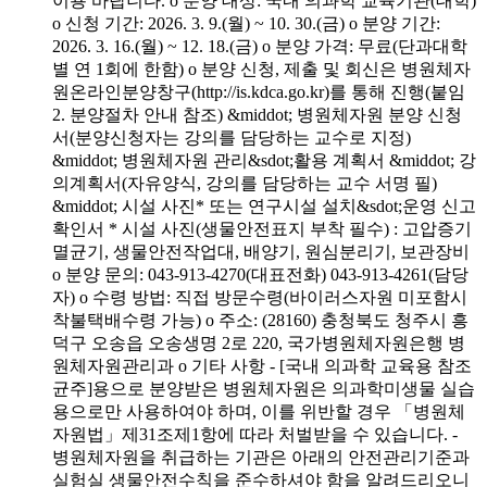
이용 바랍니다. o 분양 대상: 국내 의과학 교육기관(대학)
o 신청 기간: 2026. 3. 9.(월) ~ 10. 30.(금) o 분양 기간:
2026. 3. 16.(월) ~ 12. 18.(금) o 분양 가격: 무료(단과대학
별 연 1회에 한함) o 분양 신청, 제출 및 회신은 병원체자
원온라인분양창구(http://is.kdca.go.kr)를 통해 진행(붙임
2. 분양절차 안내 참조) &middot; 병원체자원 분양 신청
서(분양신청자는 강의를 담당하는 교수로 지정)
&middot; 병원체자원 관리&sdot;활용 계획서 &middot; 강
의계획서(자유양식, 강의를 담당하는 교수 서명 필)
&middot; 시설 사진* 또는 연구시설 설치&sdot;운영 신고
확인서 * 시설 사진(생물안전표지 부착 필수) : 고압증기
멸균기, 생물안전작업대, 배양기, 원심분리기, 보관장비
o 분양 문의: 043-913-4270(대표전화) 043-913-4261(담당
자) o 수령 방법: 직접 방문수령(바이러스자원 미포함시
착불택배수령 가능) o 주소: (28160) 충청북도 청주시 흥
덕구 오송읍 오송생명 2로 220, 국가병원체자원은행 병
원체자원관리과 o 기타 사항 - [국내 의과학 교육용 참조
균주]용으로 분양받은 병원체자원은 의과학미생물 실습
용으로만 사용하여야 하며, 이를 위반할 경우 「병원체
자원법」제31조제1항에 따라 처벌받을 수 있습니다. -
병원체자원을 취급하는 기관은 아래의 안전관리기준과
실험실 생물안전수칙을 준수하셔야 함을 알려드리오니