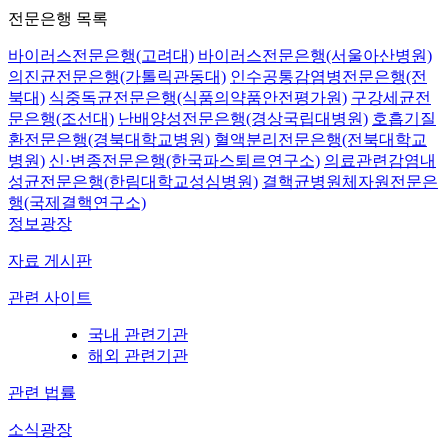
전문은행 목록
바이러스전문은행(고려대)
바이러스전문은행(서울아산병원)
의진균전문은행(가톨릭관동대)
인수공통감염병전문은행(전
북대)
식중독균전문은행(식품의약품안전평가원)
구강세균전
문은행(조선대)
난배양성전문은행(경상국립대병원)
호흡기질
환전문은행(경북대학교병원)
혈액분리전문은행(전북대학교
병원)
신·변종전문은행(한국파스퇴르연구소)
의료관련감염내
성균전문은행(한림대학교성심병원)
결핵균병원체자원전문은
행(국제결핵연구소)
정보광장
자료 게시판
관련 사이트
국내 관련기관
해외 관련기관
관련 법률
소식광장