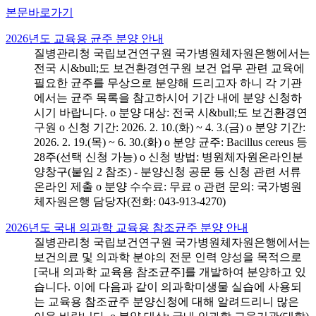
본문바로가기
2026년도 교육용 균주 분양 안내
질병관리청 국립보건연구원 국가병원체자원은행에서는
전국 시&bull;도 보건환경연구원 보건 업무 관련 교육에
필요한 균주를 무상으로 분양해 드리고자 하니 각 기관
에서는 균주 목록을 참고하시어 기간 내에 분양 신청하
시기 바랍니다. o 분양 대상: 전국 시&bull;도 보건환경연
구원 o 신청 기간: 2026. 2. 10.(화) ~ 4. 3.(금) o 분양 기간:
2026. 2. 19.(목) ~ 6. 30.(화) o 분양 균주: Bacillus cereus 등
28주(선택 신청 가능) o 신청 방법: 병원체자원온라인분
양창구(붙임 2 참조) - 분양신청 공문 등 신청 관련 서류
온라인 제출 o 분양 수수료: 무료 o 관련 문의: 국가병원
체자원은행 담당자(전화: 043-913-4270)
2026년도 국내 의과학 교육용 참조균주 분양 안내
질병관리청 국립보건연구원 국가병원체자원은행에서는
보건의료 및 의과학 분야의 전문 인력 양성을 목적으로
[국내 의과학 교육용 참조균주]를 개발하여 분양하고 있
습니다. 이에 다음과 같이 의과학미생물 실습에 사용되
는 교육용 참조균주 분양신청에 대해 알려드리니 많은