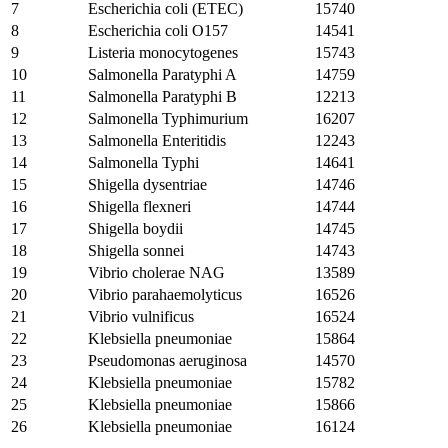
7
Escherichia coli (ETEC)
15740
8
Escherichia coli O157
14541
9
Listeria monocytogenes
15743
10
Salmonella Paratyphi A
14759
11
Salmonella Paratyphi B
12213
12
Salmonella Typhimurium
16207
13
Salmonella Enteritidis
12243
14
Salmonella Typhi
14641
15
Shigella dysentriae
14746
16
Shigella flexneri
14744
17
Shigella boydii
14745
18
Shigella sonnei
14743
19
Vibrio cholerae NAG
13589
20
Vibrio parahaemolyticus
16526
21
Vibrio vulnificus
16524
22
Klebsiella pneumoniae
15864
23
Pseudomonas aeruginosa
14570
24
Klebsiella pneumoniae
15782
25
Klebsiella pneumoniae
15866
26
Klebsiella pneumoniae
16124