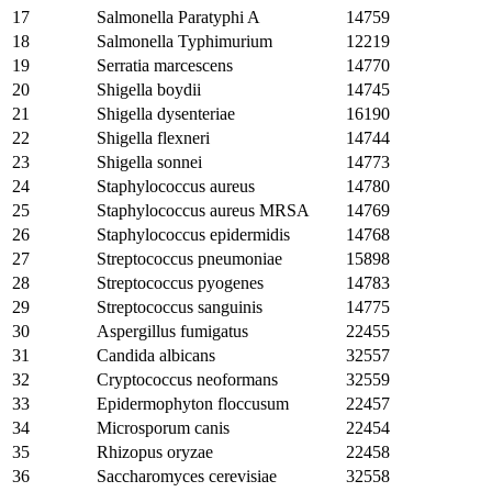
17
Salmonella Paratyphi A
14759
18
Salmonella Typhimurium
12219
19
Serratia marcescens
14770
20
Shigella boydii
14745
21
Shigella dysenteriae
16190
22
Shigella flexneri
14744
23
Shigella sonnei
14773
24
Staphylococcus aureus
14780
25
Staphylococcus aureus MRSA
14769
26
Staphylococcus epidermidis
14768
27
Streptococcus pneumoniae
15898
28
Streptococcus pyogenes
14783
29
Streptococcus sanguinis
14775
30
Aspergillus fumigatus
22455
31
Candida albicans
32557
32
Cryptococcus neoformans
32559
33
Epidermophyton floccusum
22457
34
Microsporum canis
22454
35
Rhizopus oryzae
22458
36
Saccharomyces cerevisiae
32558