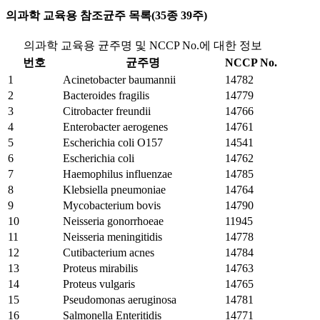
의과학 교육용 참조균주 목록(35종 39주)
의과학 교육용 균주명 및 NCCP No.에 대한 정보
번호
균주명
NCCP No.
1
Acinetobacter baumannii
14782
2
Bacteroides fragilis
14779
3
Citrobacter freundii
14766
4
Enterobacter aerogenes
14761
5
Escherichia coli O157
14541
6
Escherichia coli
14762
7
Haemophilus influenzae
14785
8
Klebsiella pneumoniae
14764
9
Mycobacterium bovis
14790
10
Neisseria gonorrhoeae
11945
11
Neisseria meningitidis
14778
12
Cutibacterium acnes
14784
13
Proteus mirabilis
14763
14
Proteus vulgaris
14765
15
Pseudomonas aeruginosa
14781
16
Salmonella Enteritidis
14771