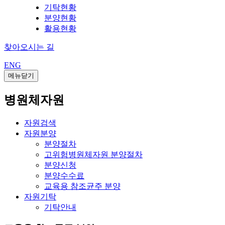
기탁현황
분양현황
활용현황
찾아오시는 길
ENG
메뉴닫기
병원체자원
자원검색
자원분양
분양절차
고위험병원체자원 분양절차
분양신청
분양수수료
교육용 참조균주 분양
자원기탁
기탁안내