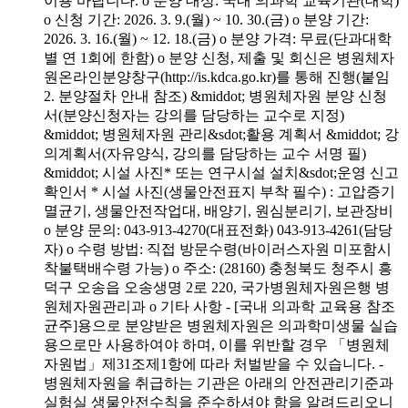
이용 바랍니다. o 분양 대상: 국내 의과학 교육기관(대학)
o 신청 기간: 2026. 3. 9.(월) ~ 10. 30.(금) o 분양 기간:
2026. 3. 16.(월) ~ 12. 18.(금) o 분양 가격: 무료(단과대학
별 연 1회에 한함) o 분양 신청, 제출 및 회신은 병원체자
원온라인분양창구(http://is.kdca.go.kr)를 통해 진행(붙임
2. 분양절차 안내 참조) &middot; 병원체자원 분양 신청
서(분양신청자는 강의를 담당하는 교수로 지정)
&middot; 병원체자원 관리&sdot;활용 계획서 &middot; 강
의계획서(자유양식, 강의를 담당하는 교수 서명 필)
&middot; 시설 사진* 또는 연구시설 설치&sdot;운영 신고
확인서 * 시설 사진(생물안전표지 부착 필수) : 고압증기
멸균기, 생물안전작업대, 배양기, 원심분리기, 보관장비
o 분양 문의: 043-913-4270(대표전화) 043-913-4261(담당
자) o 수령 방법: 직접 방문수령(바이러스자원 미포함시
착불택배수령 가능) o 주소: (28160) 충청북도 청주시 흥
덕구 오송읍 오송생명 2로 220, 국가병원체자원은행 병
원체자원관리과 o 기타 사항 - [국내 의과학 교육용 참조
균주]용으로 분양받은 병원체자원은 의과학미생물 실습
용으로만 사용하여야 하며, 이를 위반할 경우 「병원체
자원법」제31조제1항에 따라 처벌받을 수 있습니다. -
병원체자원을 취급하는 기관은 아래의 안전관리기준과
실험실 생물안전수칙을 준수하셔야 함을 알려드리오니