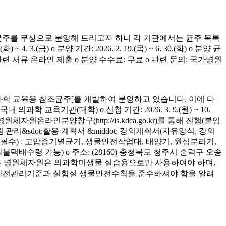
균주를 무상으로 분양해 드리고자 하니 각 기관에서는 균주 목록
(금) o 분양 기간: 2026. 2. 19.(목) ~ 6. 30.(화) o 분양 균
청 관련 서류 온라인 제출 o 분양 수수료: 무료 o 관련 문의: 국가병원
학 교육용 참조균주]를 개발하여 분양하고 있습니다. 이에 다
육기관(대학) o 신청 기간: 2026. 3. 9.(월) ~ 10.
은 병원체자원온라인분양창구(http://is.kdca.go.kr)를 통해 진행(붙임
 관리&sdot;활용 계획서 &middot; 강의계획서(자유양식, 강의
착 필수) : 고압증기멸균기, 생물안전작업대, 배양기, 원심분리기,
 착불택배수령 가능) o 주소: (28160) 충청북도 청주시 흥덕구 오송
양받은 병원체자원은 의과학미생물 실습용으로만 사용하여야 하며,
의 안전관리기준과 실험실 생물안전수칙을 준수하셔야 함을 알려