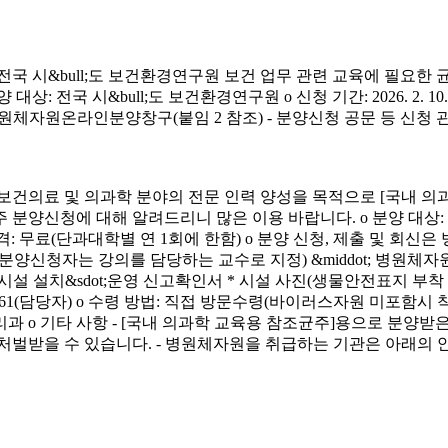
시&bull;도 보건환경연구원 보건 업무 관련 교육에 필요한 
&bull;도 보건환경연구원 o 신청 기간: 2026. 2. 10.(화) ~ 4. 3.
신청 방법: 병원체자원온라인분양창구(붙임 2 참조) - 분양신청 공문 등 신
료 및 의과학 분야의 전문 인력 양성을 목적으로 [국내 의과
에 대해 알려드리니 많은 이용 바랍니다. o 분양 대상: 국내 의과학 교
금) o 분양 가격: 무료(단과대학별 연 1회에 한함) o 분양 신청, 제출 및 회신
서(분양신청자는 강의를 담당하는 교수로 지정) &middot; 병원체자원
 연구시설 설치&sdot;운영 신고확인서 * 시설 사진(생물안전표지 부
913-4261(담당자) o 수령 방법: 직접 방문수령(바이러스자원 미포함시
리과 o 기타 사항 - [국내 의과학 교육용 참조균주]용으로 분
처벌받을 수 있습니다. - 병원체자원을 취급하는 기관은 아래