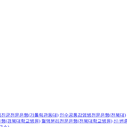
의진균전문은행(가톨릭관동대)
인수공통감염병전문은행(전북대)
행(경북대학교병원)
혈액분리전문은행(전북대학교병원)
신·변
구소)