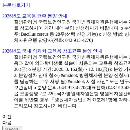
본문바로가기
2026년도 교육용 균주 분양 안내
질병관리청 국립보건연구원 국가병원체자원은행에서는 전국 
을 참고하시어 기간 내에 분양 신청하시기 바랍니다. o 분양 대상: 전국 시
주: Bacillus cereus 등 28주(선택 신청 가능) o 
체자원은행 담당자(전화: 043-913-4270)
2026년도 국내 의과학 교육용 참조균주 분양 안내
질병관리청 국립보건연구원 국가병원체자원은행에서는 보건의
음과 같이 의과학미생물 실습에 사용되는 교육용 참조균주 분양신청
30.(금) o 분양 기간: 2026. 3. 16.(월) ~ 12. 18.(
2. 분양절차 안내 참조) &middot; 병원체자원 분양 신청
를 담당하는 교수 서명 필) &middot; 시설 사진* 또는
보관장비 o 분양 문의: 043-913-4270(대표전화) 043-
읍 오송생명 2로 220, 국가병원체자원은행 병원체자원관
이를 위반할 경우 「병원체자원법」제31조제1항에 따라 
드리오니 참고하시기 바랍니다.
이전
다음
메뉴열기