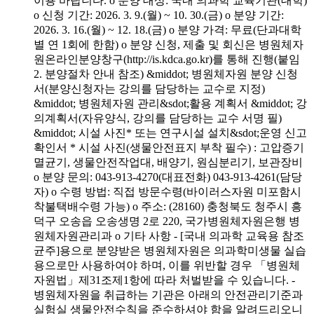
이용 바랍니다. o 분양 대상: 국내 의과학 교육기관(대학)
o 신청 기간: 2026. 3. 9.(월) ~ 10. 30.(금) o 분양 기간:
2026. 3. 16.(월) ~ 12. 18.(금) o 분양 가격: 무료(단과대학
별 연 1회에 한함) o 분양 신청, 제출 및 회신은 병원체자
원온라인분양창구(http://is.kdca.go.kr)를 통해 진행(붙임
2. 분양절차 안내 참조) &middot; 병원체자원 분양 신청
서(분양신청자는 강의를 담당하는 교수로 지정)
&middot; 병원체자원 관리&sdot;활용 계획서 &middot; 강
의계획서(자유양식, 강의를 담당하는 교수 서명 필)
&middot; 시설 사진* 또는 연구시설 설치&sdot;운영 신고
확인서 * 시설 사진(생물안전표지 부착 필수) : 고압증기
멸균기, 생물안전작업대, 배양기, 원심분리기, 보관장비
o 분양 문의: 043-913-4270(대표전화) 043-913-4261(담당
자) o 수령 방법: 직접 방문수령(바이러스자원 미포함시
착불택배수령 가능) o 주소: (28160) 충청북도 청주시 흥
덕구 오송읍 오송생명 2로 220, 국가병원체자원은행 병
원체자원관리과 o 기타 사항 - [국내 의과학 교육용 참조
균주]용으로 분양받은 병원체자원은 의과학미생물 실습
용으로만 사용하여야 하며, 이를 위반할 경우 「병원체
자원법」제31조제1항에 따라 처벌받을 수 있습니다. -
병원체자원을 취급하는 기관은 아래의 안전관리기준과
실험실 생물안전수칙을 준수하셔야 함을 알려드리오니