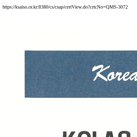
https://ksaiso.or.kr:8380/cs/csap/certView.do?crtcNo=QMS-3072