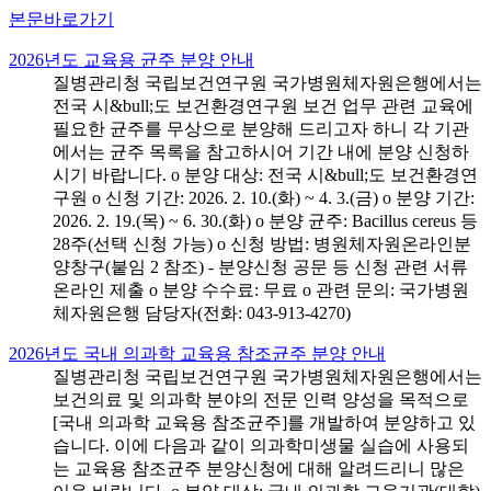
본문바로가기
2026년도 교육용 균주 분양 안내
질병관리청 국립보건연구원 국가병원체자원은행에서는
전국 시&bull;도 보건환경연구원 보건 업무 관련 교육에
필요한 균주를 무상으로 분양해 드리고자 하니 각 기관
에서는 균주 목록을 참고하시어 기간 내에 분양 신청하
시기 바랍니다. o 분양 대상: 전국 시&bull;도 보건환경연
구원 o 신청 기간: 2026. 2. 10.(화) ~ 4. 3.(금) o 분양 기간:
2026. 2. 19.(목) ~ 6. 30.(화) o 분양 균주: Bacillus cereus 등
28주(선택 신청 가능) o 신청 방법: 병원체자원온라인분
양창구(붙임 2 참조) - 분양신청 공문 등 신청 관련 서류
온라인 제출 o 분양 수수료: 무료 o 관련 문의: 국가병원
체자원은행 담당자(전화: 043-913-4270)
2026년도 국내 의과학 교육용 참조균주 분양 안내
질병관리청 국립보건연구원 국가병원체자원은행에서는
보건의료 및 의과학 분야의 전문 인력 양성을 목적으로
[국내 의과학 교육용 참조균주]를 개발하여 분양하고 있
습니다. 이에 다음과 같이 의과학미생물 실습에 사용되
는 교육용 참조균주 분양신청에 대해 알려드리니 많은