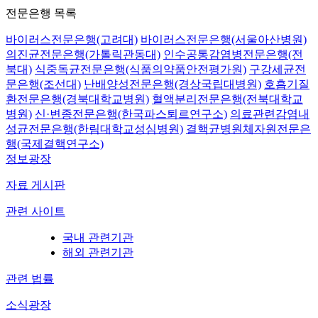
전문은행 목록
바이러스전문은행(고려대)
바이러스전문은행(서울아산병원)
의진균전문은행(가톨릭관동대)
인수공통감염병전문은행(전
북대)
식중독균전문은행(식품의약품안전평가원)
구강세균전
문은행(조선대)
난배양성전문은행(경상국립대병원)
호흡기질
환전문은행(경북대학교병원)
혈액분리전문은행(전북대학교
병원)
신·변종전문은행(한국파스퇴르연구소)
의료관련감염내
성균전문은행(한림대학교성심병원)
결핵균병원체자원전문은
행(국제결핵연구소)
정보광장
자료 게시판
관련 사이트
국내 관련기관
해외 관련기관
관련 법률
소식광장