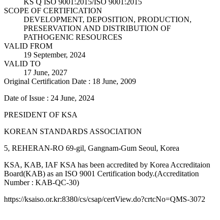
KS Q ISO 9001:2015/ISO 9001:2015
SCOPE OF CERTIFICATION
DEVELOPMENT, DEPOSITION, PRODUCTION,
PRESERVATION AND DISTRIBUTION OF
PATHOGENIC RESOURCES
VALID FROM
19 September, 2024
VALID TO
17 June, 2027
Original Certification Date : 18 June, 2009
Date of Issue : 24 June, 2024
PRESIDENT OF KSA
KOREAN STANDARDS ASSOCIATION
5, REHERAN-RO 69-gil, Gangnam-Gum Seoul, Korea
KSA, KAB, IAF KSA has been accredited by Korea Accreditaion
Board(KAB) as an ISO 9001 Certification body.(Accreditation
Number : KAB-QC-30)
https://ksaiso.or.kr:8380/cs/csap/certView.do?crtcNo=QMS-3072