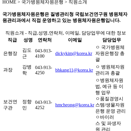
HOME
>
국가병원체자원은행 >
직원소개
국가병원체자원은행은 질병관리청 국립보건연구원 병원체자
원관리과에서 직접 운영하고 있는 병원체자원은행입니다.
직원소개 - 직급,성명,연락처, 이메일, 담당업무에 대한 정보
직급
성명
연락처
이메일
담당업무
ㅇ 국가병원체
김도
043-913-
은행장
dickykim@korea.kr
자원은행장 총
4100
근
괄
강병
ㅇ 병원체자원
043-913-
과장
bhkang11@korea.kr
4250
학
관리과 총괄
ㅇ병원체자원
법, 예규 등 이
행 업무
ㅇ품질경영시
보건연
정향
043-913-
hmcheong@korea.kr
스템/생물자원
4252
구관
민
은행 운영 관리
ㅇ바이러
스 및 파생자
원 관리