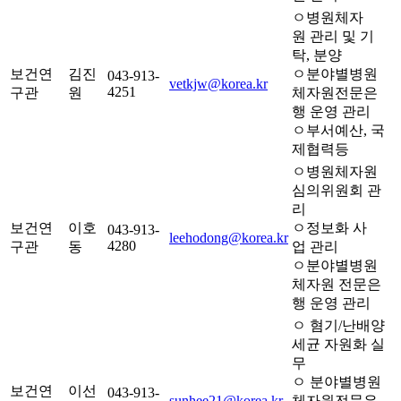
ㅇ병원체자
원 관리 및 기
탁, 분양
보건연
김진
ㅇ분야별병원
043-913-
vetkjw@korea.kr
4251
구관
원
체자원전문은
행 운영 관리
ㅇ부서예산, 국
제협력등
ㅇ병원체자원
심의위원회 관
리
보건연
이호
ㅇ정보화 사
043-913-
leehodong@korea.kr
4280
구관
동
업 관리
ㅇ분야별병원
체자원 전문은
행 운영 관리
ㅇ 혐기/난배양
세균 자원화 실
무
ㅇ 분야별병원
보건연
이선
043-913-
sunhee21@korea.kr
체자원전문은