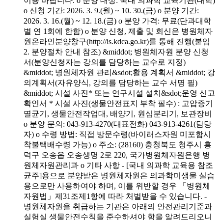
이용 바랍니다. o 분양 대상: 국내 의과학 교육기관(대학)
o 신청 기간: 2026. 3. 9.(월) ~ 10. 30.(금) o 분양 기간:
2026. 3. 16.(월) ~ 12. 18.(금) o 분양 가격: 무료(단과대학
별 연 1회에 한함) o 분양 신청, 제출 및 회신은 병원체자
원온라인분양창구(http://is.kdca.go.kr)를 통해 진행(붙임
2. 분양절차 안내 참조) &middot; 병원체자원 분양 신청
서(분양신청자는 강의를 담당하는 교수로 지정)
&middot; 병원체자원 관리&sdot;활용 계획서 &middot; 강
의계획서(자유양식, 강의를 담당하는 교수 서명 필)
&middot; 시설 사진* 또는 연구시설 설치&sdot;운영 신고
확인서 * 시설 사진(생물안전표지 부착 필수) : 고압증기
멸균기, 생물안전작업대, 배양기, 원심분리기, 보관장비
o 분양 문의: 043-913-4270(대표전화) 043-913-4261(담당
자) o 수령 방법: 직접 방문수령(바이러스자원 미포함시
착불택배수령 가능) o 주소: (28160) 충청북도 청주시 흥
덕구 오송읍 오송생명 2로 220, 국가병원체자원은행 병
원체자원관리과 o 기타 사항 - [국내 의과학 교육용 참조
균주]용으로 분양받은 병원체자원은 의과학미생물 실습
용으로만 사용하여야 하며, 이를 위반할 경우 「병원체
자원법」제31조제1항에 따라 처벌받을 수 있습니다. -
병원체자원을 취급하는 기관은 아래의 안전관리기준과
실험실 생물안전수칙을 준수하셔야 함을 알려드리오니