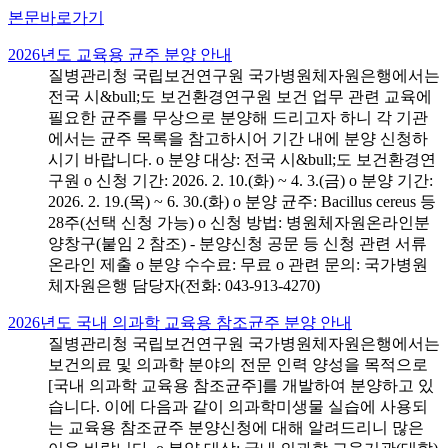
본문바로가기
2026년도 교육용 균주 분양 안내
질병관리청 국립보건연구원 국가병원체자원은행에서는
전국 시&bull;도 보건환경연구원 보건 업무 관련 교육에
필요한 균주를 무상으로 분양해 드리고자 하니 각 기관
에서는 균주 목록을 참고하시어 기간 내에 분양 신청하
시기 바랍니다. o 분양 대상: 전국 시&bull;도 보건환경연
구원 o 신청 기간: 2026. 2. 10.(화) ~ 4. 3.(금) o 분양 기간:
2026. 2. 19.(목) ~ 6. 30.(화) o 분양 균주: Bacillus cereus 등
28주(선택 신청 가능) o 신청 방법: 병원체자원온라인분
양창구(붙임 2 참조) - 분양신청 공문 등 신청 관련 서류
온라인 제출 o 분양 수수료: 무료 o 관련 문의: 국가병원
체자원은행 담당자(전화: 043-913-4270)
2026년도 국내 의과학 교육용 참조균주 분양 안내
질병관리청 국립보건연구원 국가병원체자원은행에서는
보건의료 및 의과학 분야의 전문 인력 양성을 목적으로
[국내 의과학 교육용 참조균주]를 개발하여 분양하고 있
습니다. 이에 다음과 같이 의과학미생물 실습에 사용되
는 교육용 참조균주 분양신청에 대해 알려드리니 많은