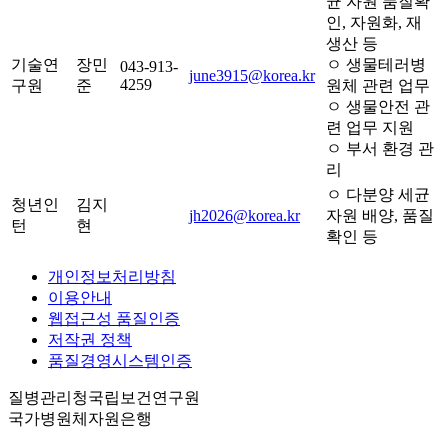
균 자원 품질확
인, 자원화, 재
생산 등
기술연
장민
ㅇ 생물테러병
043-913-
june3915@korea.kr
4259
구원
준
원체 관련 업무
ㅇ 생물안전 관
련 업무 지원
ㅇ 부서 환경 관
리
ㅇ 다분양 세균
청년인
김지
jh2026@korea.kr
자원 배양, 품질
턴
현
확인 등
개인정보처리방침
이용안내
웹접근성 품질인증
저작권 정책
품질경영시스템인증
질병관리청국립보건연구원
국가병원체자원은행