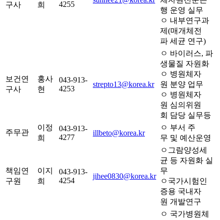
4255
구사
희
행 운영 실무
ㅇ 내부연구과
제(매개체전
파 세균 연구)
ㅇ 바이러스, 파
생물질 자원화
ㅇ 병원체자
보건연
홍사
043-913-
strepto13@korea.kr
원 분양 업무
4253
구사
현
ㅇ 병원체자
원 심의위원
회 담당 실무등
이정
ㅇ 부서 주
043-913-
주무관
illbeto@korea.kr
4277
희
무 및 예산운영
ㅇ그람양성세
균 등 자원화 실
책임연
이지
무
043-913-
jihee0830@korea.kr
4254
구원
희
ㅇ국가시험인
증용 국내자
원 개발연구
ㅇ 국가병원체