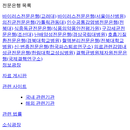
전문은행 목록
바이러스전문은행(고려대)
바이러스전문은행(서울아산병원)
의진균전문은행(가톨릭관동대)
인수공통감염병전문은행(전
북대)
식중독균전문은행(식품의약품안전평가원)
구강세균전
문은행(조선대)
난배양성전문은행(경상국립대병원)
호흡기질
환전문은행(경북대학교병원)
혈액분리전문은행(전북대학교
병원)
신·변종전문은행(한국파스퇴르연구소)
의료관련감염내
성균전문은행(한림대학교성심병원)
결핵균병원체자원전문은
행(국제결핵연구소)
정보광장
자료 게시판
관련 사이트
국내 관련기관
해외 관련기관
관련 법률
소식광장