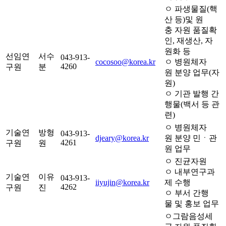
ㅇ 파생물질(핵
산 등)및 원
충 자원 품질확
인, 재생산, 자
원화 등
선임연
서수
043-913-
cocosoo@korea.kr
ㅇ 병원체자
4260
구원
분
원 분양 업무(자
원)
ㅇ 기관 발행 간
행물(백서 등 관
련)
ㅇ 병원체자
기술연
방형
043-913-
djeary@korea.kr
원 분양 민ㆍ관
4261
구원
원
원 업무
ㅇ 진균자원
ㅇ 내부연구과
기술연
이유
043-913-
iiyujin@korea.kr
제 수행
4262
구원
진
ㅇ 부서 간행
물 및 홍보 업무
ㅇ그람음성세