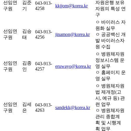
선임연
김준
자원은행 보유
043-913-
kkjjom@korea.kr
4258
구원
기
자원의 특성 연
구
ㅇ 바이러스 자
원화 실무
선임연
김승
043-913-
jinamon@korea.kr
ㅇ 공공백신 개
4256
구원
태
발 바이러스자
원 수집
ㅇ 병원체자원
정보시스템 운
선임연
김종
043-913-
eruwayo@korea.kr
영 실무
4257
구원
인
ㅇ 홈페이지 운
영 실무
ㅇ 병원체자원
법 제개정(고
시, 예규 등) 관
선임연
김세
련 업무
043-913-
sandekk@korea.kr
4263
구원
은
ㅇ 병원체자원
관리 종합계
획 및 시행계
획 업무