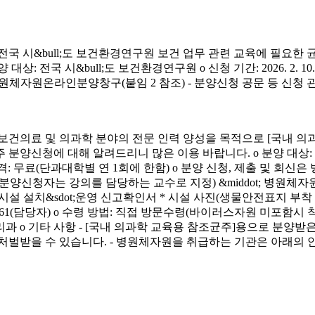
시&bull;도 보건환경연구원 보건 업무 관련 교육에 필요한 
&bull;도 보건환경연구원 o 신청 기간: 2026. 2. 10.(화) ~ 4. 3.
신청 방법: 병원체자원온라인분양창구(붙임 2 참조) - 분양신청 공문 등 신
료 및 의과학 분야의 전문 인력 양성을 목적으로 [국내 의과
에 대해 알려드리니 많은 이용 바랍니다. o 분양 대상: 국내 의과학 교
금) o 분양 가격: 무료(단과대학별 연 1회에 한함) o 분양 신청, 제출 및 회신
서(분양신청자는 강의를 담당하는 교수로 지정) &middot; 병원체자원
 연구시설 설치&sdot;운영 신고확인서 * 시설 사진(생물안전표지 부
913-4261(담당자) o 수령 방법: 직접 방문수령(바이러스자원 미포함시
리과 o 기타 사항 - [국내 의과학 교육용 참조균주]용으로 분
처벌받을 수 있습니다. - 병원체자원을 취급하는 기관은 아래