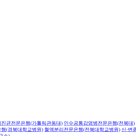
의진균전문은행(가톨릭관동대)
인수공통감염병전문은행(전북대)
행(경북대학교병원)
혈액분리전문은행(전북대학교병원)
신·변
구소)