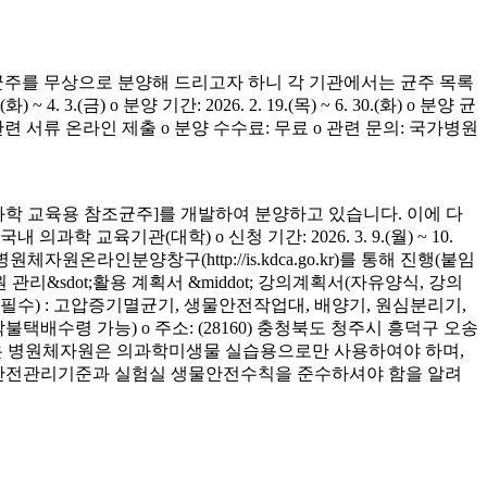
균주를 무상으로 분양해 드리고자 하니 각 기관에서는 균주 목록
(금) o 분양 기간: 2026. 2. 19.(목) ~ 6. 30.(화) o 분양 균
청 관련 서류 온라인 제출 o 분양 수수료: 무료 o 관련 문의: 국가병원
학 교육용 참조균주]를 개발하여 분양하고 있습니다. 이에 다
육기관(대학) o 신청 기간: 2026. 3. 9.(월) ~ 10.
은 병원체자원온라인분양창구(http://is.kdca.go.kr)를 통해 진행(붙임
 관리&sdot;활용 계획서 &middot; 강의계획서(자유양식, 강의
착 필수) : 고압증기멸균기, 생물안전작업대, 배양기, 원심분리기,
 착불택배수령 가능) o 주소: (28160) 충청북도 청주시 흥덕구 오송
양받은 병원체자원은 의과학미생물 실습용으로만 사용하여야 하며,
의 안전관리기준과 실험실 생물안전수칙을 준수하셔야 함을 알려