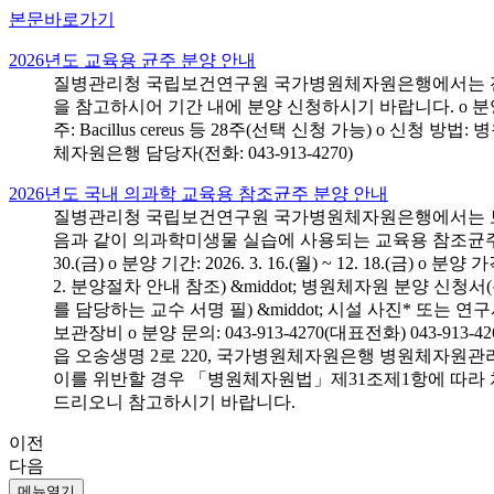
본문바로가기
2026년도 교육용 균주 분양 안내
질병관리청 국립보건연구원 국가병원체자원은행에서는 전국 
을 참고하시어 기간 내에 분양 신청하시기 바랍니다. o 분양 대상: 전국 시
주: Bacillus cereus 등 28주(선택 신청 가능) o 
체자원은행 담당자(전화: 043-913-4270)
2026년도 국내 의과학 교육용 참조균주 분양 안내
질병관리청 국립보건연구원 국가병원체자원은행에서는 보건의
음과 같이 의과학미생물 실습에 사용되는 교육용 참조균주 분양신청
30.(금) o 분양 기간: 2026. 3. 16.(월) ~ 12. 18.(
2. 분양절차 안내 참조) &middot; 병원체자원 분양 신청
를 담당하는 교수 서명 필) &middot; 시설 사진* 또는
보관장비 o 분양 문의: 043-913-4270(대표전화) 043-
읍 오송생명 2로 220, 국가병원체자원은행 병원체자원관
이를 위반할 경우 「병원체자원법」제31조제1항에 따라 
드리오니 참고하시기 바랍니다.
이전
다음
메뉴열기