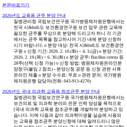
본문바로가기
2026년도 교육용 균주 분양 안내
질병관리청 국립보건연구원 국가병원체자원은행에서는
전국 시&bull;도 보건환경연구원 보건 업무 관련 교육에
필요한 균주를 무상으로 분양해 드리고자 하니 각 기관
에서는 균주 목록을 참고하시어 기간 내에 분양 신청하
시기 바랍니다. o 분양 대상: 전국 시&bull;도 보건환경연
구원 o 신청 기간: 2026. 2. 10.(화) ~ 4. 3.(금) o 분양 기간:
2026. 2. 19.(목) ~ 6. 30.(화) o 분양 균주: Bacillus cereus 등
28주(선택 신청 가능) o 신청 방법: 병원체자원온라인분
양창구(붙임 2 참조) - 분양신청 공문 등 신청 관련 서류
온라인 제출 o 분양 수수료: 무료 o 관련 문의: 국가병원
체자원은행 담당자(전화: 043-913-4270)
2026년도 국내 의과학 교육용 참조균주 분양 안내
질병관리청 국립보건연구원 국가병원체자원은행에서는
보건의료 및 의과학 분야의 전문 인력 양성을 목적으로
[국내 의과학 교육용 참조균주]를 개발하여 분양하고 있
습니다. 이에 다음과 같이 의과학미생물 실습에 사용되
는 교육용 참조균주 분양신청에 대해 알려드리니 많은