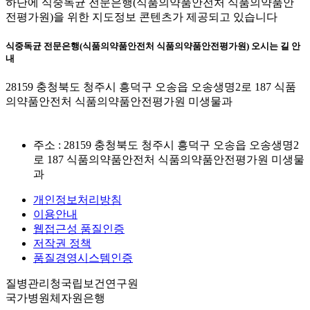
하단에 식중독균 전문은행(식품의약품안전처 식품의약품안
전평가원)을 위한 지도정보 콘텐츠가 제공되고 있습니다
식중독균 전문은행(식품의약품안전처 식품의약품안전평가원) 오시는 길 안
내
28159 충청북도 청주시 흥덕구 오송읍 오송생명2로 187 식품
의약품안전처 식품의약품안전평가원 미생물과
주소 : 28159 충청북도 청주시 흥덕구 오송읍 오송생명2
로 187 식품의약품안전처 식품의약품안전평가원 미생물
과
개인정보처리방침
이용안내
웹접근성 품질인증
저작권 정책
품질경영시스템인증
질병관리청국립보건연구원
국가병원체자원은행