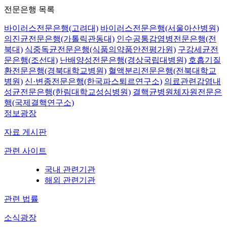
전문은행 목록
바이러스전문은행(고려대)
바이러스전문은행(서울아산병원)
의진균전문은행(가톨릭관동대)
인수공통감염병전문은행(전
북대)
식중독균전문은행(식품의약품안전평가원)
구강세균전
문은행(조선대)
난배양성전문은행(경상국립대병원)
호흡기질
환전문은행(경북대학교병원)
혈액분리전문은행(전북대학교
병원)
신·변종전문은행(한국파스퇴르연구소)
의료관련감염내
성균전문은행(한림대학교성심병원)
결핵균병원체자원전문은
행(국제결핵연구소)
정보광장
자료 게시판
관련 사이트
국내 관련기관
해외 관련기관
관련 법률
소식광장