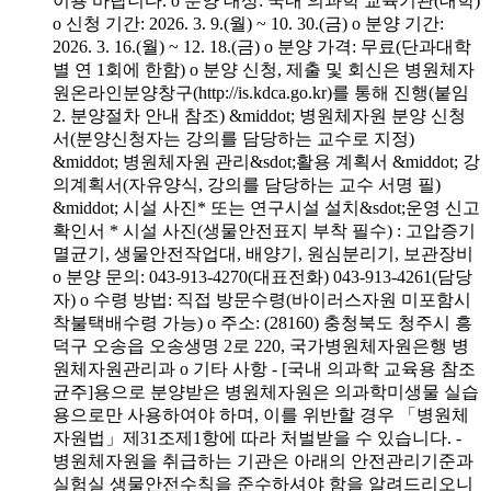
이용 바랍니다. o 분양 대상: 국내 의과학 교육기관(대학)
o 신청 기간: 2026. 3. 9.(월) ~ 10. 30.(금) o 분양 기간:
2026. 3. 16.(월) ~ 12. 18.(금) o 분양 가격: 무료(단과대학
별 연 1회에 한함) o 분양 신청, 제출 및 회신은 병원체자
원온라인분양창구(http://is.kdca.go.kr)를 통해 진행(붙임
2. 분양절차 안내 참조) &middot; 병원체자원 분양 신청
서(분양신청자는 강의를 담당하는 교수로 지정)
&middot; 병원체자원 관리&sdot;활용 계획서 &middot; 강
의계획서(자유양식, 강의를 담당하는 교수 서명 필)
&middot; 시설 사진* 또는 연구시설 설치&sdot;운영 신고
확인서 * 시설 사진(생물안전표지 부착 필수) : 고압증기
멸균기, 생물안전작업대, 배양기, 원심분리기, 보관장비
o 분양 문의: 043-913-4270(대표전화) 043-913-4261(담당
자) o 수령 방법: 직접 방문수령(바이러스자원 미포함시
착불택배수령 가능) o 주소: (28160) 충청북도 청주시 흥
덕구 오송읍 오송생명 2로 220, 국가병원체자원은행 병
원체자원관리과 o 기타 사항 - [국내 의과학 교육용 참조
균주]용으로 분양받은 병원체자원은 의과학미생물 실습
용으로만 사용하여야 하며, 이를 위반할 경우 「병원체
자원법」제31조제1항에 따라 처벌받을 수 있습니다. -
병원체자원을 취급하는 기관은 아래의 안전관리기준과
실험실 생물안전수칙을 준수하셔야 함을 알려드리오니