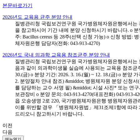
본문바로가기
2026년도 교육용 균주 분양 안내
질병관리청 국립보건연구원 국가병원체자원은행에서는 전국 
을 참고하시어 기간 내에 분양 신청하시기 바랍니다. o 분양 대상: 전국 시
주: Bacillus cereus 등 28주(선택 신청 가능) o 
체자원은행 담당자(전화: 043-913-4270)
2026년도 국내 의과학 교육용 참조균주 분양 안내
질병관리청 국립보건연구원 국가병원체자원은행에서는 보건의
음과 같이 의과학미생물 실습에 사용되는 교육용 참조균주 분양신청
30.(금) o 분양 기간: 2026. 3. 16.(월) ~ 12. 18.(
2. 분양절차 안내 참조) &middot; 병원체자원 분양 신청
를 담당하는 교수 서명 필) &middot; 시설 사진* 또는
보관장비 o 분양 문의: 043-913-4270(대표전화) 043-
읍 오송생명 2로 220, 국가병원체자원은행 병원체자원관
이를 위반할 경우 「병원체자원법」제31조제1항에 따라 
드리오니 참고하시기 바랍니다.
이전
다음
메뉴열기