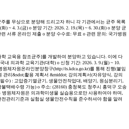
균주를 무상으로 분양해 드리고자 하니 각 기관에서는 균주 목록
(금) o 분양 기간: 2026. 2. 19.(목) ~ 6. 30.(화) o 분양 균
청 관련 서류 온라인 제출 o 분양 수수료: 무료 o 관련 문의: 국가병원
학 교육용 참조균주]를 개발하여 분양하고 있습니다. 이에 다
육기관(대학) o 신청 기간: 2026. 3. 9.(월) ~ 10.
은 병원체자원온라인분양창구(http://is.kdca.go.kr)를 통해 진행(붙임
 관리&sdot;활용 계획서 &middot; 강의계획서(자유양식, 강의
착 필수) : 고압증기멸균기, 생물안전작업대, 배양기, 원심분리기,
 착불택배수령 가능) o 주소: (28160) 충청북도 청주시 흥덕구 오송
양받은 병원체자원은 의과학미생물 실습용으로만 사용하여야 하며,
의 안전관리기준과 실험실 생물안전수칙을 준수하셔야 함을 알려