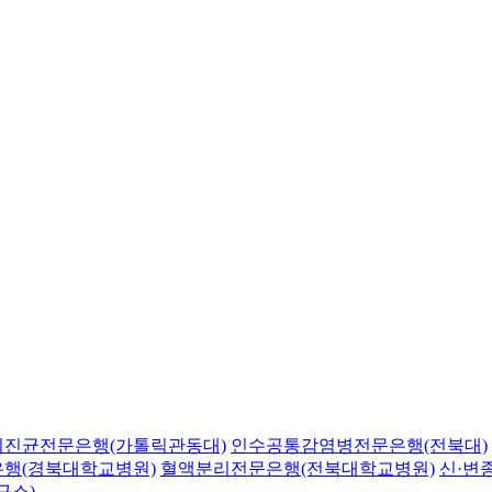
의진균전문은행(가톨릭관동대)
인수공통감염병전문은행(전북대)
행(경북대학교병원)
혈액분리전문은행(전북대학교병원)
신·변
구소)