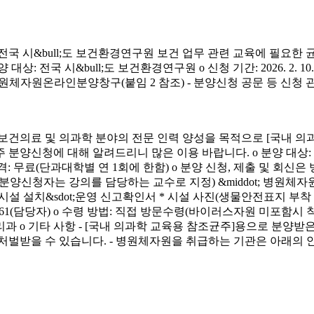
시&bull;도 보건환경연구원 보건 업무 관련 교육에 필요한 
&bull;도 보건환경연구원 o 신청 기간: 2026. 2. 10.(화) ~ 4. 3.
신청 방법: 병원체자원온라인분양창구(붙임 2 참조) - 분양신청 공문 등 신
료 및 의과학 분야의 전문 인력 양성을 목적으로 [국내 의과
에 대해 알려드리니 많은 이용 바랍니다. o 분양 대상: 국내 의과학 교
금) o 분양 가격: 무료(단과대학별 연 1회에 한함) o 분양 신청, 제출 및 회신
서(분양신청자는 강의를 담당하는 교수로 지정) &middot; 병원체자원
 연구시설 설치&sdot;운영 신고확인서 * 시설 사진(생물안전표지 부
913-4261(담당자) o 수령 방법: 직접 방문수령(바이러스자원 미포함시
리과 o 기타 사항 - [국내 의과학 교육용 참조균주]용으로 분
처벌받을 수 있습니다. - 병원체자원을 취급하는 기관은 아래